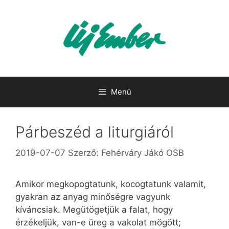
Kilépés
a
tartalomba
Menü
Párbeszéd a liturgiáról
2019-07-07
Szerző:
Fehérváry Jákó OSB
Amikor megkopogtatunk, kocogtatunk valamit,
gyakran az anyag minőségre vagyunk
kíváncsiak. Megütögetjük a falat, hogy
érzékeljük, van-e üreg a vakolat mögött;