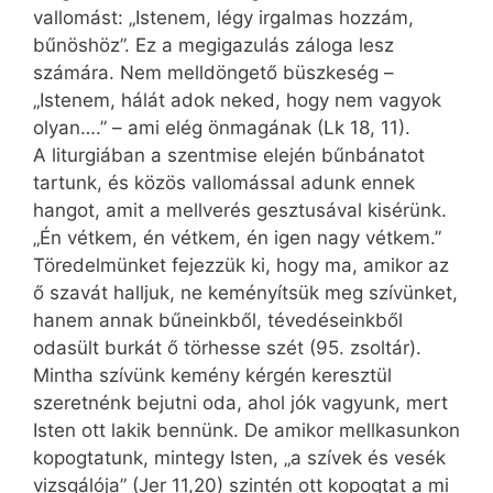
vallomást: „Istenem, légy irgalmas hozzám,
bűnöshöz”. Ez a megigazulás záloga lesz
számára. Nem melldöngető büszkeség –
„Istenem, hálát adok neked, hogy nem vagyok
olyan….” – ami elég önmagának (Lk 18, 11).
A liturgiában a szentmise elején bűnbánatot
tartunk, és közös vallomással adunk ennek
hangot, amit a mellverés gesztusával kisérünk.
„Én vétkem, én vétkem, én igen nagy vétkem.”
Töredelmünket fejezzük ki, hogy ma, amikor az
ő szavát halljuk, ne keményítsük meg szívünket,
hanem annak bűneinkből, tévedéseinkből
odasült burkát ő törhesse szét (95. zsoltár).
Mintha szívünk kemény kérgén keresztül
szeretnénk bejutni oda, ahol jók vagyunk, mert
Isten ott lakik bennünk. De amikor mellkasunkon
kopogtatunk, mintegy Isten, „a szívek és vesék
vizsgálója” (Jer 11,20) szintén ott kopogtat a mi