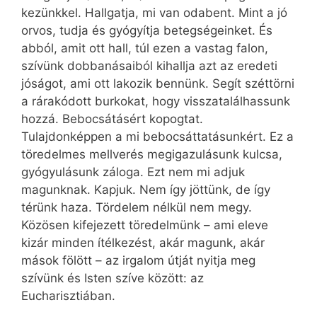
kezünkkel. Hallgatja, mi van odabent. Mint a jó
orvos, tudja és gyógyítja betegségeinket. És
abból, amit ott hall, túl ezen a vastag falon,
szívünk dobbanásaiból kihallja azt az eredeti
jóságot, ami ott lakozik bennünk. Segít széttörni
a rárakódott burkokat, hogy visszatalálhassunk
hozzá. Bebocsátásért kopogtat.
Tulajdonképpen a mi bebocsáttatásunkért. Ez a
töredelmes mellverés megigazulásunk kulcsa,
gyógyulásunk záloga. Ezt nem mi adjuk
magunknak. Kapjuk. Nem így jöttünk, de így
térünk haza. Tördelem nélkül nem megy.
Közösen kifejezett töredelmünk – ami eleve
kizár minden ítélkezést, akár magunk, akár
mások fölött – az irgalom útját nyitja meg
szívünk és Isten szíve között: az
Eucharisztiában.