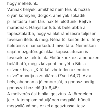
hogy mehetünk.
Vannak helyek, amikhez nem férünk hozzá
olyan könnyen, dolgok, amelyek sokadik
pillantásra sem tárulnak fel előttünk. Rejtve
maradnak. Hányszor futunk bele abba a
tapasztalatba, hogy valakit ránézésre teljesen
tévesen ítéltünk meg. Néha túl későn derül fény
ítéleteink elhamarkodott mivoltára. Nemritkán
saját mozgatórugóinkkal kapcsolatosan is
tévesek az ítéleteink. Életünknek ezt a nehezen
belátható, mégis központi helyét a Biblia
szívnek hívja. „Kifürkészhetetlen az ember
szíve” mondja a zsoltáros (Zsolt 64,7). Az a
hely, ahonnan a jó ember jót, a gonosz pedig
gonoszat hoz elő (Lk 6,45).
A mellverés ősi bibliai gesztus. A töredelem
jele. A templom hátuljában megálló, bűneit
megvalló vámos ezzel a gesztussal tesz