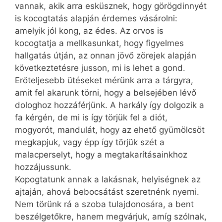
vannak, akik arra esküsznek, hogy görögdinnyét
is kocogtatás alapján érdemes vásárolni:
amelyik jól kong, az édes. Az orvos is
kocogtatja a mellkasunkat, hogy figyelmes
hallgatás útján, az onnan jövő zörejek alapján
következtetésre jusson, mi is lehet a gond.
Erőteljesebb ütéseket mérünk arra a tárgyra,
amit fel akarunk törni, hogy a belsejében lévő
dologhoz hozzáférjünk. A harkály így dolgozik a
fa kérgén, de mi is így törjük fel a diót,
mogyorót, mandulát, hogy az ehető gyümölcsöt
megkapjuk, vagy épp így törjük szét a
malacperselyt, hogy a megtakarításainkhoz
hozzájussunk.
Kopogtatunk annak a lakásnak, helyiségnek az
ajtaján, ahová bebocsátást szeretnénk nyerni.
Nem törünk rá a szoba tulajdonosára, a bent
beszélgetőkre, hanem megvárjuk, amíg szólnak,