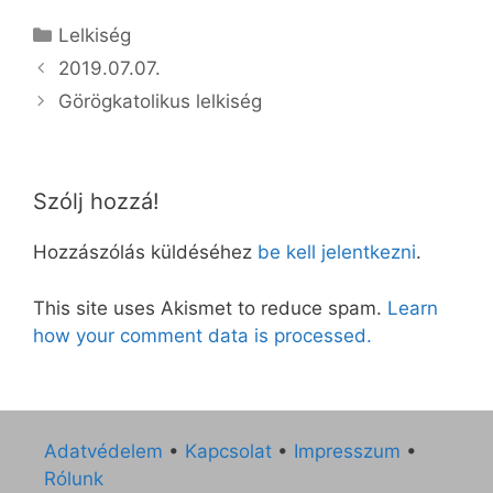
Kategória
Lelkiség
2019.07.07.
Görögkatolikus lelkiség
Szólj hozzá!
Hozzászólás küldéséhez
be kell jelentkezni
.
This site uses Akismet to reduce spam.
Learn
how your comment data is processed.
Adatvédelem
•
Kapcsolat
•
Impresszum
•
Rólunk