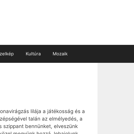
zelkép
Kultúra
Mozaik
navirágzás lilája a játékosság és a
 szépségével talán az elmélyedés, a
is szippant bennünket, elveszünk
, közel megyünk hozzá, lehajolunk,