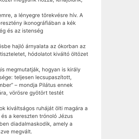
emre, a lényegre törekvésre hív. A
eresztény ikonográfiában a kék
ség és az istenség
örösbe hajló árnyalata az ókorban az
iszteletet, hódolatot kiváltó öltözet
is megmutatják, hogyan is király
sége: teljesen lecsupaszított,
ember” – mondja Pilátus ennek
ára, vörösre gyötört testét
 kiváltságos ruháját ölti magára a
 és a kereszten trónoló Jézus
ében diadalmaskodik, amely a
szve megvált.