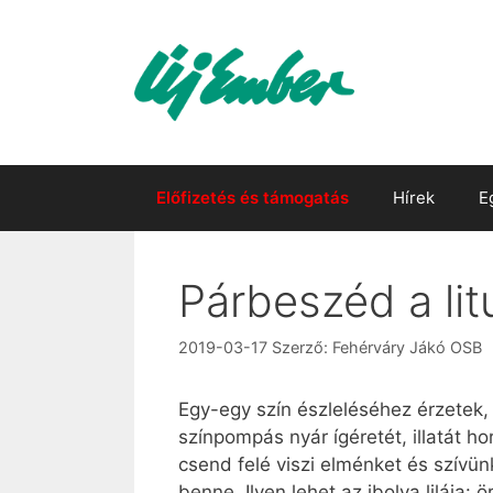
Kilépés
a
tartalomba
Előfizetés és támogatás
Hírek
E
Párbeszéd a litu
2019-03-17
Szerző:
Fehérváry Jákó OSB
Egy-egy szín észleléséhez érzetek,
színpompás nyár ígéretét, illatát h
csend felé viszi elménket és szívü
benne. Ilyen lehet az ibolya lilája: