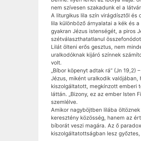
nem szívesen szakadunk el a látván
A liturgikus lila szín virágdísztől
lila különböző árnyalatai a kék és
gyakran Jézus istenségét, a piros J
szétválaszthatatlanul összefonódott 
Lilát ölteni erős gesztus, nem minde
uralkodóknak kijáró színnek számítot
volt.
„Bíbor köpenyt adtak rá” (Jn 19,2) 
Jézus, miként uralkodik valójában, h
kiszolgáltatott, megkínzott emberi 
láttán. „Bizony, ez az ember Isten Fi
szemlélve.
Amikor nagyböjtben lilába öltöznek
keresztény közösség, hanem az értü
bíborát veszi magára. Az ő parado
kiszolgáltatottságban lesz győztes,