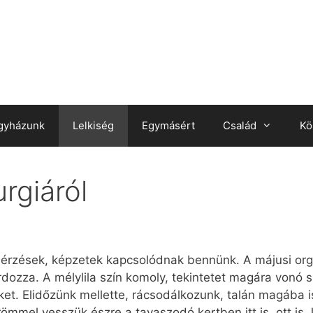
gyházunk
Lelkiség
Egymásért
Család
Kö
rgiáról
 érzések, képzetek kapcsolódnak bennünk. A májusi orgo
ordozza. A mélylila szín komoly, tekintetet magára vonó
nket. Elidőzünk mellette, rácsodálkozunk, talán magába 
 örömmel vesszük észre a tavaszodó kertben itt is, ott is