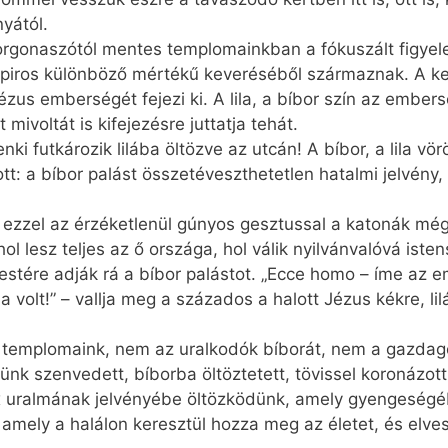
yától.
 és orgonaszótól mentes templomainkban a fókuszált figyel
 a piros különböző mértékű keveréséből származnak. A k
ézus emberségét fejezi ki. A lila, a bíbor szín az ember
mivoltát is kifejezésre juttatja tehát.
nki futkározik lilába öltözve az utcán! A bíbor, a lila v
t: a bíbor palást összetéveszthetetlen hatalmi jelvény, t
– ezzel az érzéketlenül gúnyos gesztussal a katonák még
ol lesz teljes az ő országa, hol válik nyilvánvalóvá isten
testére adják rá a bíbor palástot. „Ecce homo – íme az 
a volt!” – vallja meg a százados a halott Jézus kékre, lil
 templomaink, nem az uralkodók bíborát, nem a gazdagok
nk szenvedett, bíborba öltöztetett, tövissel koronázott
x uralmának jelvényébe öltözködünk, amely gyengeség
 amely a halálon keresztül hozza meg az életet, és elve