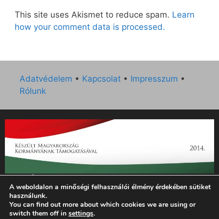
This site uses Akismet to reduce spam.
Learn
how your comment data is processed.
Adatvédelem
•
Kapcsolat
•
Impresszum
•
Rólunk
„Az Új Ember katolikus hetilap 2014. évi működésének
A weboldalon a minőségi felhasználói élmény érdekében sütiket
támogatását az EGYH-KCP-14-P-0121 sz. támogatási
használunk.
szerződés keretében 3 000 000 Ft összegben támogatta az
You can find out more about which cookies we are using or
Emberi Erőforrások Minisztériuma.”
switch them off in
settings
.