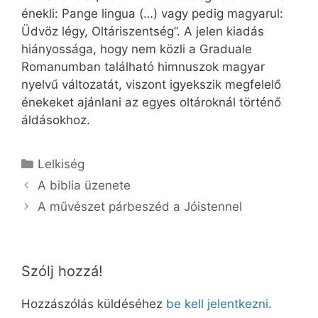
énekli: Pange lingua (…) vagy pedig magyarul:
Üdvöz légy, Oltáriszentség”. A jelen kiadás
hiányossága, hogy nem közli a Graduale
Romanumban található himnuszok magyar
nyelvű változatát, viszont igyekszik megfelelő
énekeket ajánlani az egyes oltároknál történő
áldásokhoz.
Kategória
Lelkiség
A biblia üzenete
A művészet párbeszéd a Jóistennel
Szólj hozzá!
Hozzászólás küldéséhez
be kell jelentkezni
.