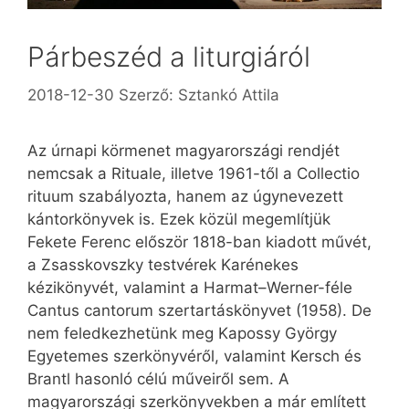
Párbeszéd a liturgiáról
2018-12-30
Szerző:
Sztankó Attila
Az úrnapi körmenet magyarországi rendjét
nemcsak a Rituale, illetve 1961-től a Collectio
rituum szabályozta, hanem az úgynevezett
kántorkönyvek is. Ezek közül megemlítjük
Fekete Ferenc először 1818-ban kiadott művét,
a Zsasskovszky testvérek Karénekes
kézikönyvét, valamint a Harmat–Werner-féle
Cantus cantorum szertartáskönyvet (1958). De
nem feledkezhetünk meg Kapossy György
Egyetemes szerkönyvéről, valamint Kersch és
Brantl hasonló célú műveiről sem. A
magyarországi szerkönyvekben a már említett