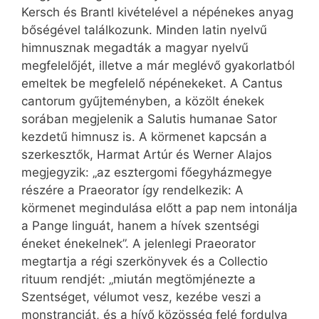
Kersch és Brantl kivételével a népénekes anyag
bőségével találkozunk. Minden latin nyelvű
himnusznak megadták a magyar nyelvű
megfelelőjét, illetve a már meglévő gyakorlatból
emeltek be megfelelő népénekeket. A Cantus
cantorum gyűjteményben, a közölt énekek
sorában megjelenik a Salutis humanae Sator
kezdetű himnusz is. A körmenet kapcsán a
szerkesztők, Harmat Artúr és Werner Alajos
megjegyzik: „az esztergomi főegyházmegye
részére a Praeorator így rendelkezik: A
körmenet megindulása előtt a pap nem intonálja
a Pange linguát, hanem a hívek szentségi
éneket énekelnek”. A jelenlegi Praeorator
megtartja a régi szerkönyvek és a Collectio
rituum rendjét: „miután megtömjénezte a
Szentséget, vélumot vesz, kezébe veszi a
monstranciát, és a hívő közösség felé fordulva