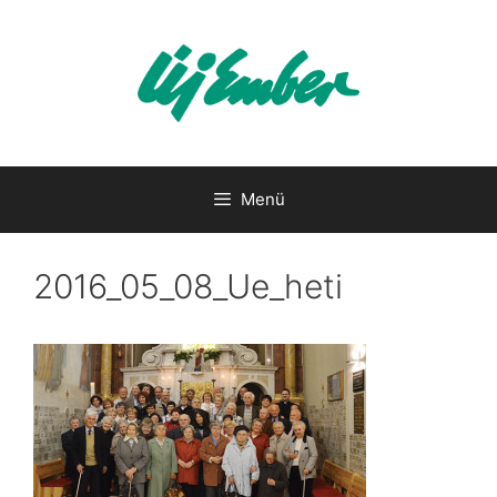
Kilépés
a
tartalomba
Menü
2016_05_08_Ue_heti