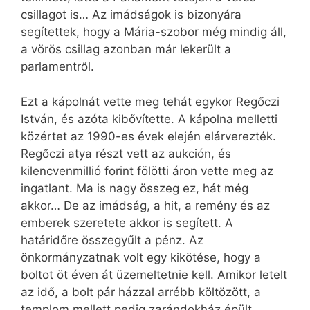
csillagot is… Az imádságok is bizonyára
segítettek, hogy a Mária-szobor még mindig áll,
a vörös csillag azonban már lekerült a
parlamentről.
Ezt a kápolnát vette meg tehát egykor Regőczi
István, és azóta kibővítette. A kápolna melletti
közértet az 1990-es évek elején elárverezték.
Regőczi atya részt vett az aukción, és
kilencvenmillió forint fölötti áron vette meg az
ingatlant. Ma is nagy összeg ez, hát még
akkor… De az imádság, a hit, a remény és az
emberek szeretete akkor is segített. A
határidőre összegyűlt a pénz. Az
önkormányzatnak volt egy kikötése, hogy a
boltot öt éven át üzemeltetnie kell. Amikor letelt
az idő, a bolt pár házzal arrébb költözött, a
templom mellett pedig zarándokház épült.