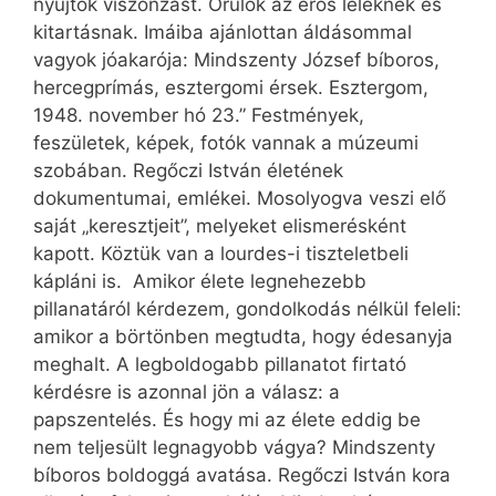
nyújtok viszonzást. Örülök az erős léleknek és
kitartásnak. Imáiba ajánlottan áldásommal
vagyok jóakarója: Mindszenty József bíboros,
hercegprímás, esztergomi érsek. Esztergom,
1948. november hó 23.” Festmények,
feszületek, képek, fotók vannak a múzeumi
szobában. Regőczi István életének
dokumentumai, emlékei. Mosolyogva veszi elő
saját „keresztjeit”, melyeket elismerésként
kapott. Köztük van a lourdes-i tiszteletbeli
kápláni is. Amikor élete legnehezebb
pillanatáról kérdezem, gondolkodás nélkül feleli:
amikor a börtönben megtudta, hogy édesanyja
meghalt. A legboldogabb pillanatot firtató
kérdésre is azonnal jön a válasz: a
papszentelés. És hogy mi az élete eddig be
nem teljesült legnagyobb vágya? Mindszenty
bíboros boldoggá avatása. Regőczi István kora