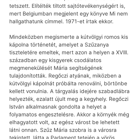
tetszett. Elítélték tiltott sajtótevékenységért is,
mert Belgiumban megjelent egy könyve Mi nem
hallgathatunk címmel. 1971-et írtak ekkor.
Mindeközben megismerte a kútvölgyi romos kis
kápolna történetét, amelyet a Szűzanya
tiszteletére emeltek, mert azon a helyen a XVIII.
században egy kisgyerek csodálatos
megmenekülését Mária segítségének
tulajdonították. Regőczi atyának, miközben a
kútvölgyi kápolnát próbálta renoválni, börtönbe
kellett vonulnia. A tárgyalás idejére szabadlábra
helyezték, ezalatt újult meg a kegyhely. Regőczi
István alkalmasnak gondolta a helyet a
folyamatos engesztelésre. Akkor a környék még
elhagyatott volt, az egész várost be lehetett
látni onnan. Szűz Mária szobra is a városra
tekintett, látta a Parlament tetején a vörös