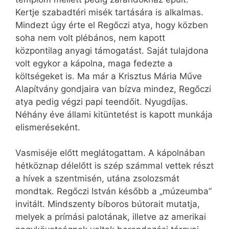
Kertje szabadtéri misék tartására is alkalmas.
Mindezt úgy érte el Regőczi atya, hogy közben
soha nem volt plébános, nem kapott
központilag anyagi támogatást. Saját tulajdona
volt egykor a kápolna, maga fedezte a
költségeket is. Ma már a Krisztus Mária Műve
Alapítvány gondjaira van bízva mindez, Regőczi
atya pedig végzi papi teendőit. Nyugdíjas.
Néhány éve állami kitüntetést is kapott munkája
elismeréseként.
Vasmiséje előtt meglátogattam. A kápolnában
hétköznap délelőtt is szép számmal vettek részt
a hívek a szentmisén, utána zsolozsmát
mondtak. Regőczi István később a „múzeumba”
invitált. Mindszenty bíboros bútorait mutatja,
melyek a prímási palotának, illetve az amerikai