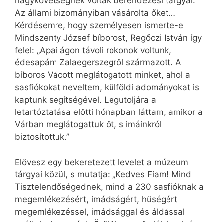
nagykövetségnek voltak berendezési tárgyai.
Az állami bizományiban vásárolta őket…
Kérdésemre, hogy személyesen ismerte-e
Mindszenty József bíborost, Regőczi István így
felel: „Apai ágon távoli rokonok voltunk,
édesapám Zalaegerszegről származott. A
bíboros Vácott meglátogatott minket, ahol a
sasfiókokat neveltem, külföldi adományokat is
kaptunk segítségével. Legutoljára a
letartóztatása előtti hónapban láttam, amikor a
Várban meglátogattuk őt, s imáinkról
biztosítottuk.”
Elővesz egy bekeretezett levelet a múzeum
tárgyai közül, s mutatja: „Kedves Fiam! Mind
Tisztelendőségednek, mind a 230 sasfióknak a
megemlékezésért, imádságért, hűségért
megemlékezéssel, imádsággal és áldással