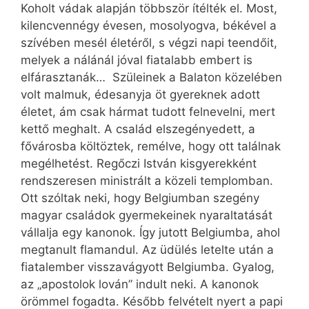
Koholt vádak alapján többször ítélték el. Most,
kilencvennégy évesen, mosolyogva, békével a
szívében mesél életéről, s végzi napi teendőit,
melyek a nálánál jóval fiatalabb embert is
elfárasztanák… Szüleinek a Balaton közelében
volt malmuk, édesanyja öt gyereknek adott
életet, ám csak hármat tudott felnevelni, mert
kettő meghalt. A család elszegényedett, a
fővárosba költöztek, remélve, hogy ott találnak
megélhetést. Regőczi István kisgyerekként
rendszeresen ministrált a közeli templomban.
Ott szóltak neki, hogy Belgiumban szegény
magyar családok gyermekeinek nyaraltatását
vállalja egy kanonok. Így jutott Belgiumba, ahol
megtanult flamandul. Az üdülés letelte után a
fiatalember visszavágyott Belgiumba. Gyalog,
az „apostolok lován” indult neki. A kanonok
örömmel fogadta. Később felvételt nyert a papi