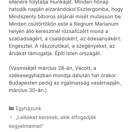
ellenére folytatja munkáját. Minden hónap
hatodik napján elzarándokol Esztergomba, hogy
Mindszenty bíboros sírjánál misét mutasson be.
Minden csütörtökön este a Regnum Marianum
helyén álló keresztnél rózsafüzért mond a
szabadságért, a családokért, az édesanyákért.
Engesztel. A rászorulókat, a szegényeket, az
árvákat támogatja. Építi Isten országát.
(Vasmiséjét március 28-án, Vácott, a
székesegyházban mondja délután hat órakor.
Budapesten pedig az irgalmasság vasárnapján,
március 30-án.)
Kategória
Egyházunk
„Lelkeket keresek, akik elfogadják
kegyelmeimet”