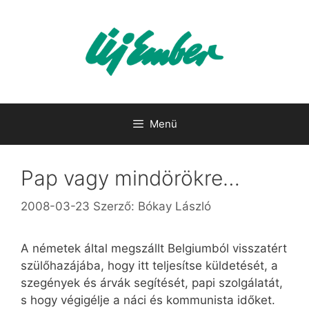
Kilépés
a
tartalomba
Menü
Pap vagy mindörökre…
2008-03-23
Szerző:
Bókay László
A németek által megszállt Belgiumból visszatért
szülőhazájába, hogy itt teljesítse küldetését, a
szegények és árvák segítését, papi szolgálatát,
s hogy végigélje a náci és kommunista időket.