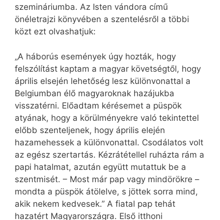
szemináriumba. Az Isten vándora című
önéletrajzi könyvében a szentelésről a többi
közt ezt olvashatjuk:
„A háborús események úgy hozták, hogy
felszólítást kaptam a magyar követségtől, hogy
április elsején lehetőség lesz különvonattal a
Belgiumban élő magyaroknak hazájukba
visszatérni. Előadtam kérésemet a püspök
atyának, hogy a körülményekre való tekintettel
előbb szenteljenek, hogy április elején
hazamehessek a különvonattal. Csodálatos volt
az egész szertartás. Kézrátétellel ruházta rám a
papi hatalmat, azután együtt mutattuk be a
szentmisét. – Most már pap vagy mindörökre –
mondta a püspök átölelve, s jöttek sorra mind,
akik nekem kedvesek.” A fiatal pap tehát
hazatért Magyarországra. Első itthoni