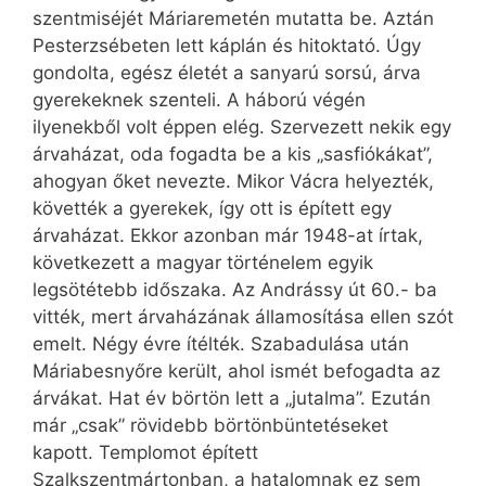
szentmiséjét Máriaremetén mutatta be. Aztán
Pesterzsébeten lett káplán és hitoktató. Úgy
gondolta, egész életét a sanyarú sorsú, árva
gyerekeknek szenteli. A háború végén
ilyenekből volt éppen elég. Szervezett nekik egy
árvaházat, oda fogadta be a kis „sasfiókákat”,
ahogyan őket nevezte. Mikor Vácra helyezték,
követték a gyerekek, így ott is épített egy
árvaházat. Ekkor azonban már 1948-at írtak,
következett a magyar történelem egyik
legsötétebb időszaka. Az Andrássy út 60.- ba
vitték, mert árvaházának államosítása ellen szót
emelt. Négy évre ítélték. Szabadulása után
Máriabesnyőre került, ahol ismét befogadta az
árvákat. Hat év börtön lett a „jutalma”. Ezután
már „csak” rövidebb börtönbüntetéseket
kapott. Templomot épített
Szalkszentmártonban, a hatalomnak ez sem