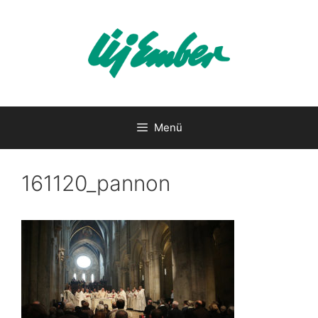
Kilépés
a
tartalomba
Menü
161120_pannon