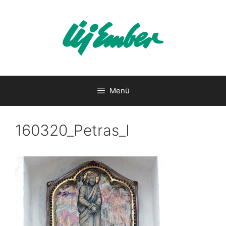
Kilépés
a
tartalomba
Menü
160320_Petras_I