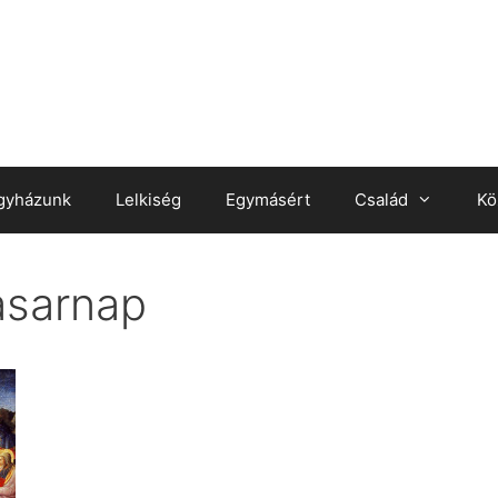
gyházunk
Lelkiség
Egymásért
Család
Kö
asarnap