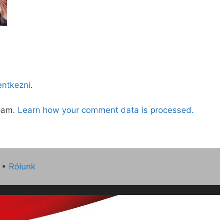
lentkezni
.
spam.
Learn how your comment data is processed.
•
Rólunk