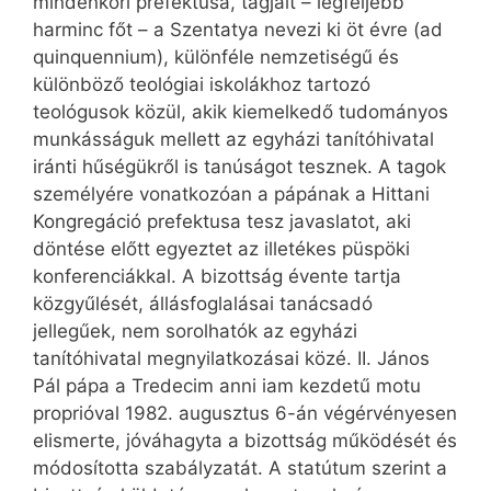
mindenkori prefektusa, tagjait – legfeljebb
harminc főt – a Szentatya nevezi ki öt évre (ad
quinquennium), különféle nemzetiségű és
különböző teológiai iskolákhoz tartozó
teológusok közül, akik kiemelkedő tudományos
mun­kásságuk mellett az egyházi tanítóhivatal
iránti hűségükről is tanúságot tesznek. A tagok
személyére vonatkozóan a pápának a Hittani
Kongregáció prefektusa tesz javaslatot, aki
döntése előtt egyeztet az illetékes püspöki
konferenciákkal. A bizottság évente tartja
közgyűlését, állásfoglalásai tanácsadó
jellegűek, nem sorolhatók az egyházi
tanítóhivatal megnyilatkozásai közé. II. János
Pál pápa a Tre­de­cim anni iam kezdetű motu
proprióval 1982. augusztus 6-án végérvényesen
elismerte, jóváhagyta a bizottság működését és
módosította szabályzatát. A statútum szerint a