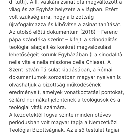
di tutti). A II. vatikáni zsinat óta megváltozott a
világ és az Egyház helyzete a világban. Ezért
volt szükség arra, hogy a bizottság
újrafogalmazza és kibővítse a zsinat tanítását.
Az utolsó előtti dokumentum (2018) – Ferenc
pápa szándéka szerint – kifejti a szinodalitás
teológiai alapjait és konkrét megvalósulási
lehetőségeit korunk Egyházában (La sinodalità
nella vita e nella missione della Chiesa). A
Szent István Társulat kiadásában, a Római
dokumentumok sorozatban magyar nyelven is
olvashatjuk a bizottság működésének
eredményeit, amelyek vonatkoztatási pontokat,
szilárd normákat jelentenek a teológusok és a
teológiai viták számára.
A kezdetektől fogva szinte minden ötéves
periódusban volt magyar tagja a Nemzetközi
Teológiai Bizottságnak. Az első testület tagjai