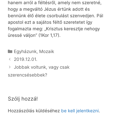
hanem arról a féltésről, amely nem szeretné,
hogy a megváltó Jézus értünk adott és
bennünk élő élete csorbulást szenvedjen. Pál
apostol ezt a sajátos féltő szeretetet így
fogalmazta meg: „Krisztus keresztje nehogy
üressé váljon” (1Kor 1,17).
Kategória
Egyházunk
,
Mozaik
2019.12.01.
Jobbak voltunk, vagy csak
szerencsésebbek?
Szólj hozzá!
Hozzászólás küldéséhez
be kell jelentkezni
.