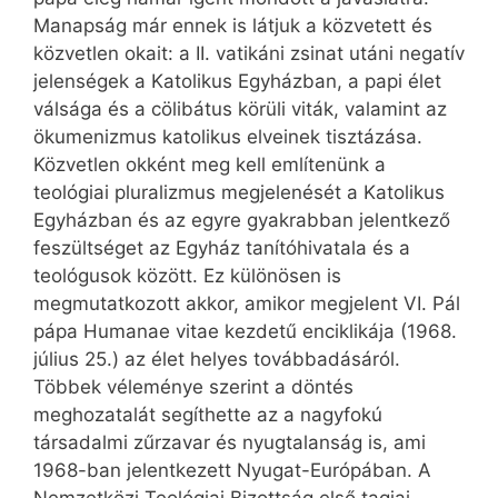
Manapság már ennek is látjuk a közvetett és
közvetlen okait: a II. vatikáni zsinat utáni negatív
jelenségek a Katolikus Egyházban, a papi élet
válsága és a cölibátus körüli viták, valamint az
ökumenizmus katolikus elveinek tisztázása.
Közvetlen okként meg kell említenünk a
teológiai pluralizmus megjelenését a Katolikus
Egyházban és az egyre gyakrabban jelentkező
feszültséget az Egyház tanítóhivatala és a
teológusok között. Ez különösen is
megmutatkozott akkor, amikor megjelent VI. Pál
pápa Humanae vitae kezdetű enciklikája (1968.
július 25.) az élet helyes továbbadásáról.
Többek véleménye szerint a döntés
meghozatalát segíthette az a nagyfokú
társadalmi zűrzavar és nyugtalanság is, ami
1968-ban jelentkezett Nyugat-Európában. A