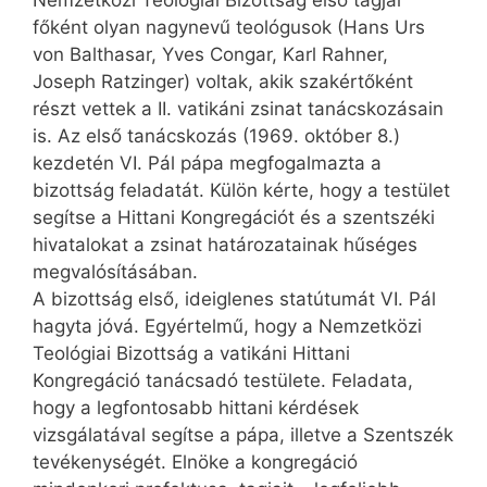
Nemzetközi Teológiai Bizottság első tagjai
főként olyan nagynevű teológusok (Hans Urs
von Balt­hasar, Yves Congar, Karl Rahner,
Joseph Ratzinger) voltak, akik szakértőként
részt vettek a II. vatikáni zsinat tanácskozásain
is. Az első tanácskozás (1969. október 8.)
kezdetén VI. Pál pápa megfogalmazta a
bizottság feladatát. Külön kérte, hogy a testület
segítse a Hittani Kongregációt és a szentszéki
hivatalokat a zsinat határozatainak hűséges
megvalósításában.
A bizottság első, ideiglenes statútumát VI. Pál
hagyta jóvá. Egyértelmű, hogy a Nemzetközi
Teológiai Bizottság a vatikáni Hittani
Kongregáció tanácsadó testülete. Feladata,
hogy a legfontosabb hittani kérdések
vizsgálatával segítse a pápa, illetve a Szentszék
tevékenységét. Elnöke a kongregáció