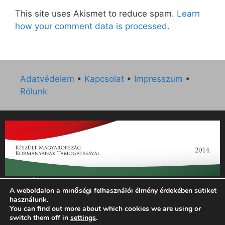
This site uses Akismet to reduce spam.
Learn
how your comment data is processed.
Adatvédelem
•
Kapcsolat
•
Impresszum
•
Rólunk
„Az Új Ember katolikus hetilap 2014. évi működésének
A weboldalon a minőségi felhasználói élmény érdekében sütiket
támogatását az EGYH-KCP-14-P-0121 sz. támogatási
használunk.
szerződés keretében 3 000 000 Ft összegben támogatta az
You can find out more about which cookies we are using or
Emberi Erőforrások Minisztériuma.”
switch them off in
settings
.