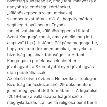
bizottság küldetése az, hogy tanulmányozza a
nagyobb jelentőségű kérdéseket,
„különösképpen azokat, melyek új
szempontokat tárnak elő, és hogy ily módon
segítséget nyújtson az Egyház
tanítóhivatalának, különösképpen a Hittani
Szent Kongregációnak, amely mellé meg lett
alapítva” (1. p.). II. János Pál pápa megengedte,
hogy azokat a dokumentumokat, melyeket a
bizottság tagjainak többsége – a Hittani
Kongregáció prefektusa jelenlétében –
jóváhagyott, a Szentatyától nyert jóváhagyás
után publikálhassák.
Az elmúlt ötven évben a Nemzetközi Teológiai
Bizottság tanácskozásairól 29 dokumentum
jelent meg nyomtatott formában is. A legutolsó
(2019-ben) a vallásszabadságról szóló
megnyilatkozás (La libertà religiosa per il bene