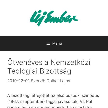
Kilépés
a
tartalomba
Menü
Ötvenéves a Nemzetközi
Teológiai Bizottság
2019-12-01
Szerző:
Dolhai Lajos
A bizottság létrejöttét az első püspöki szinódus
(1967. szeptember) tagjai javasolták. VI. Pál
pápa elég hamar igent mondott a javaslatra.