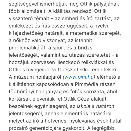
segítségével ismerhetjük meg Ottlik pályájának
főbb állomásait. A kiállítás rendezői Ottlik
visszatérő témáit – az emberi és írói tartást, az
emlékezet és írás összefüggéseit, a nyelvi
kifejezhetőség határait, a matematika szerepét,
a nőkhöz való viszonyát, az istenhit
problematikáját, a sport és a bridzs
jelentőségét, valamint az utazás szeretetét – a
hozzájuk szervesen illeszkedő relikviákkal és
Ottlik szövegeiből vett részletekkel emelték ki.
A múzeum honlapjáról
(
www.pim.hu
)
elérhető a
kiállításhoz kapcsolódóan a Pimmédia részen
többórányi hanganyag és fotók sorozata, ahol
kortársak elevenítik fel Ottlik Géza alakját,
beszélnek egyéniségéről, az
Iskola a határon
jelentőségéről, annak elementáris hatásáról,
melyet az író a hetvenes, nyolcvanas évek fiatal
prózaíró generációjára gyakorolt. A legrégibb,