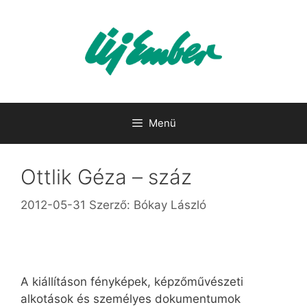
Kilépés
a
tartalomba
Menü
Ottlik Géza – száz
2012-05-31
Szerző:
Bókay László
A kiállításon fényképek, képzőművészeti
alkotások és személyes dokumentumok