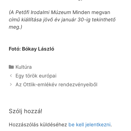
(A Petőfi Irodalmi Múzeum
Minden megvan
című kiállítása jövő év január 30-ig tekinthető
meg.)
Fotó: Bókay László
Kategória
Kultúra
Egy török európai
Az Ottlik-emlékév rendezvényeiből
Szólj hozzá!
Hozzászólás küldéséhez
be kell jelentkezni
.