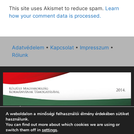
This site uses Akismet to reduce spam.
Learn
how your comment data is processed.
Adatvédelem
•
Kapcsolat
•
Impresszum
•
Rólunk
„Az Új Ember katolikus hetilap 2014. évi működésének
A weboldalon a minőségi felhasználói élmény érdekében sütiket
támogatását az EGYH-KCP-14-P-0121 sz. támogatási
használunk.
szerződés keretében 3 000 000 Ft összegben támogatta az
You can find out more about which cookies we are using or
Emberi Erőforrások Minisztériuma.”
switch them off in
settings
.