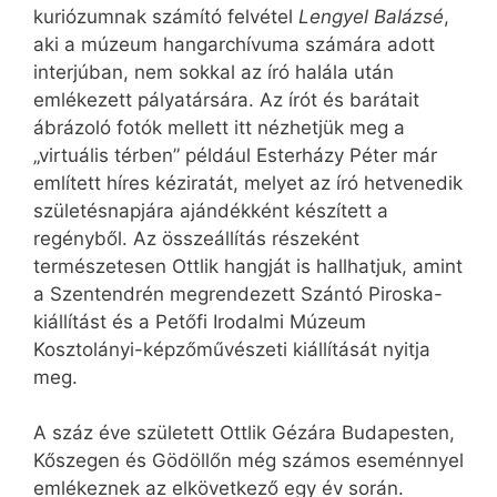
kuriózumnak számító felvétel
Lengyel Balázsé
,
aki a múzeum hangarchívuma számára adott
interjúban, nem sokkal az író halála után
emlékezett pályatársára. Az írót és barátait
ábrázoló fotók mellett itt nézhetjük meg a
„virtuális térben” például Esterházy Péter már
említett híres kéziratát, melyet az író hetvenedik
születésnapjára ajándékként készített a
regényből. Az összeállítás részeként
természetesen Ottlik hangját is hallhatjuk, amint
a Szentendrén megrendezett Szántó Piroska-
kiállítást és a Petőfi Irodalmi Múzeum
Kosztolányi-képzőművészeti kiállítását nyitja
meg.
A száz éve született Ottlik Gézára Budapesten,
Kőszegen és Gödöllőn még számos eseménnyel
emlékeznek az elkövetkező egy év során.