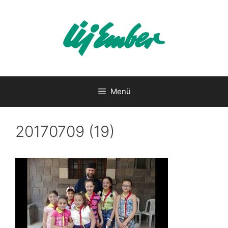
Kilépés
a
tartalomba
Menü
20170709 (19)