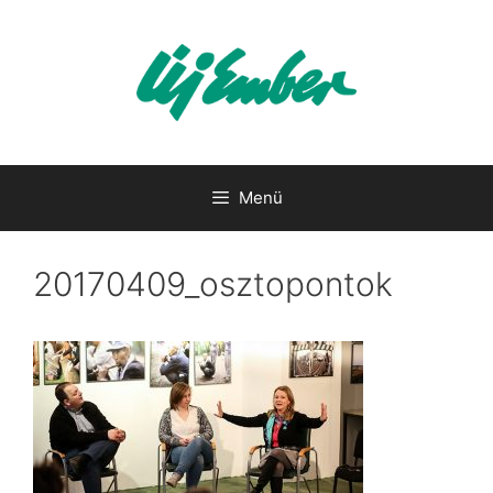
Kilépés
a
tartalomba
Menü
20170409_osztopontok