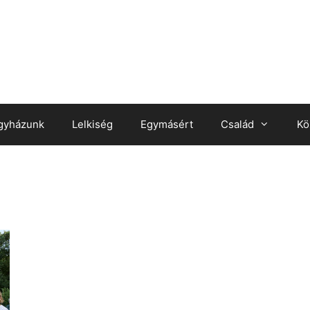
gyházunk
Lelkiség
Egymásért
Család
Kö