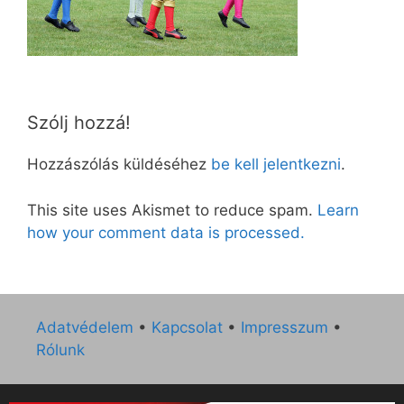
Szólj hozzá!
Hozzászólás küldéséhez
be kell jelentkezni
.
This site uses Akismet to reduce spam.
Learn
how your comment data is processed.
Adatvédelem
•
Kapcsolat
•
Impresszum
•
Rólunk