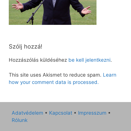
Szólj hozzá!
Hozzászólás küldéséhez
be kell jelentkezni
.
This site uses Akismet to reduce spam.
Learn
how your comment data is processed.
Adatvédelem
•
Kapcsolat
•
Impresszum
•
Rólunk