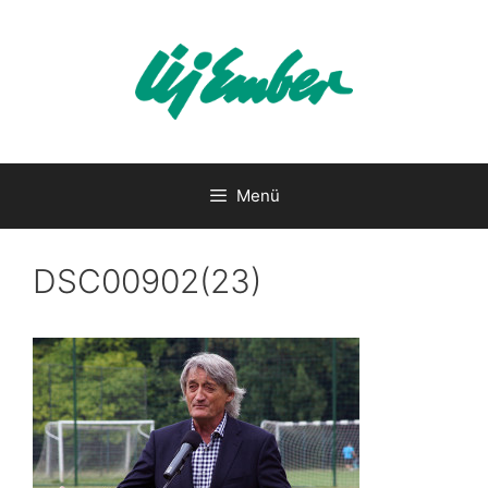
Kilépés
a
tartalomba
Menü
DSC00902(23)