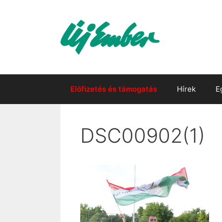
Kilépés
a
tartalomba
Előfizetés és támogatás
Hírek
E
DSC00902(1)