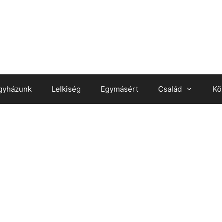
gyházunk
Lelkiség
Egymásért
Család
Kö