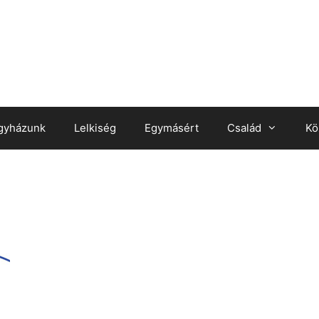
gyházunk
Lelkiség
Egymásért
Család
Kö