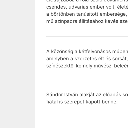
csendes, udvarias ember volt, életéb
a börtönben tanúsított embersége, 
mű színpadra állításához kevés sze
A közönség a kétfelvonásos műben 
amelyben a szerzetes élt és sorsát,
színészektől komoly művészi beleé
Sándor István alakját az előadás s
fiatal is szerepet kapott benne.