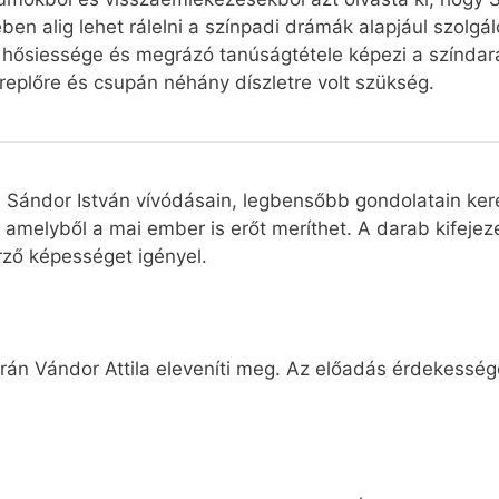
en alig lehet rálelni a színpadi drámák alapjául szolgáló
hősiessége és megrázó tanúságtétele képezi a színdara
replőre és csupán néhány díszletre volt szükség.
Sándor István vívódásain, legbensőbb gondolatain kere
 amelyből a mai ember is erőt meríthet. A darab kifejeze
rző képességet igényel.
orán Vándor Attila eleveníti meg. Az előadás érdekesség