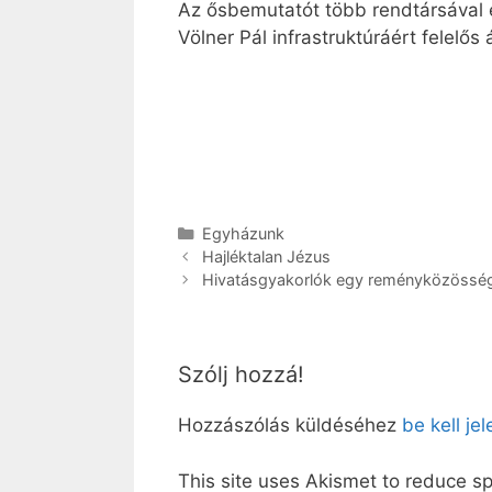
Az ősbemutatót több rendtársával 
Völner Pál infrastruktúráért felelős á
Kategória
Egyházunk
Hajléktalan Jézus
Hivatásgyakorlók egy reményközössé
Szólj hozzá!
Hozzászólás küldéséhez
be kell je
This site uses Akismet to reduce 