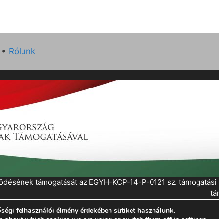
•
Rólunk
működésének támogatását az EGYH-KCP-14-P-0121 sz. támogatás
tá
ségi felhasználói élmény érdekében sütiket használunk.
eratePress