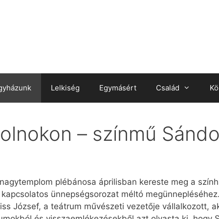
gyházunk
Lelkiség
Egymásért
Család
Kö
lnokon – színmű Sándor
 nagytemplom plébánosa áprilisban kereste meg a színhá
 kapcsolatos ünnepségsorozat méltó megünnepléséhez. 
ss József, a teátrum művészeti vezetője vállalkozott, ak
tumokból és visszaemlékezésekből azt olvasta ki, hogy S