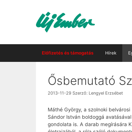
Kilépés
a
tartalomba
Előfizetés és támogatás
Hírek
E
Ősbemutató Szo
2013-11-29
Szerző:
Lengyel Erzsébet
Máthé György, a szolnoki belvárosi
Sándor István boldoggá avatásával
gondolata is. A darab megírására Ki
életrajzából, a róla szóló dokumen