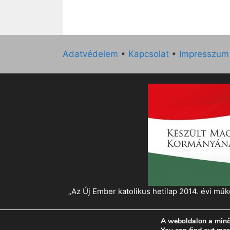
Adatvédelem
•
Kapcsolat
•
Impresszum
„Az Új Ember katolikus hetilap 2014. évi 
A weboldalon a minő
© 2026 Magyar Kurír - Új Ember
• Készült
Gen