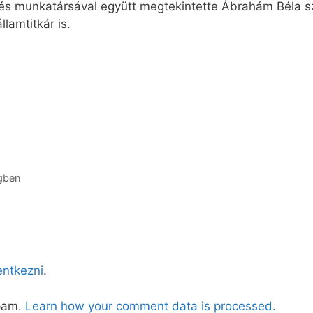
és munkatársával együtt megtekintette Ábrahám Béla sz
llamtitkár is.
gben
lentkezni
.
spam.
Learn how your comment data is processed.