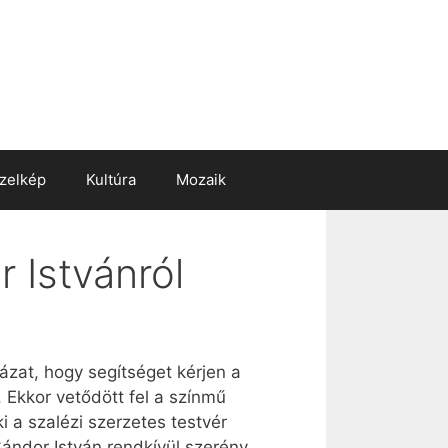
zelkép
Kultúra
Mozaik
 Istvánról
zat, hogy segítséget kérjen a
Ekkor vetődött fel a színmű
i a szalézi szerzetes testvér
ándor István rendkívül szerény,