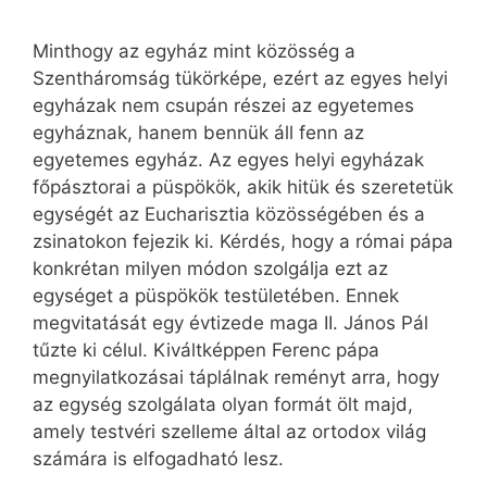
Minthogy az egyház mint közösség a
Szentháromság tükörképe, ezért az egyes helyi
egyházak nem csupán részei az egyetemes
egyháznak, hanem bennük áll fenn az
egyetemes egyház. Az egyes helyi egyházak
főpásztorai a püspökök, akik hitük és szeretetük
egységét az Eucharisztia közösségében és a
zsinatokon fejezik ki. Kérdés, hogy a római pápa
konkrétan milyen módon szolgálja ezt az
egységet a püspökök testületében. Ennek
megvitatását egy évtizede maga II. János Pál
tűzte ki célul. Kiváltképpen Ferenc pápa
megnyilatkozásai táplálnak reményt arra, hogy
az egység szolgálata olyan formát ölt majd,
amely testvéri szelleme által az ortodox világ
számára is elfogadható lesz.