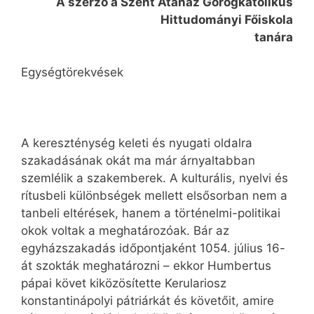
A szerző a Szent Atanáz Görögkatolikus
Hittudományi Főiskola
tanára
Egységtörekvések
A kereszténység keleti és nyugati oldalra
szakadásának okát ma már árnyaltabban
szemlélik a szakemberek. A kulturális, nyelvi és
rítusbeli különbségek mellett elsősorban nem a
tanbeli eltérések, hanem a történelmi-politikai
okok voltak a meghatározóak. Bár az
egyházszakadás időpontjaként 1054. július 16-
át szokták meghatározni – ekkor Humbertus
pápai követ kiközösítette Kerulariosz
konstantinápolyi pátriárkát és követőit, amire