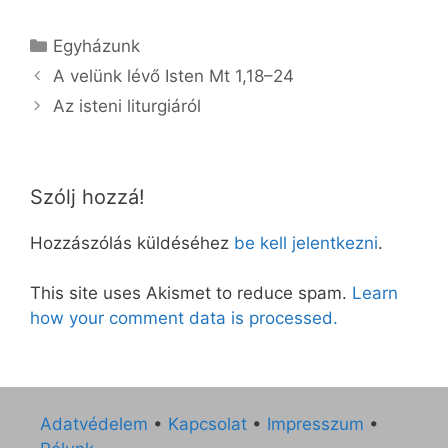
Kategória
Egyházunk
A velünk lévő Isten Mt 1,18–24
Az isteni liturgiáról
Szólj hozzá!
Hozzászólás küldéséhez
be kell jelentkezni
.
This site uses Akismet to reduce spam.
Learn
how your comment data is processed.
Adatvédelem
•
Kapcsolat
•
Impresszum
•