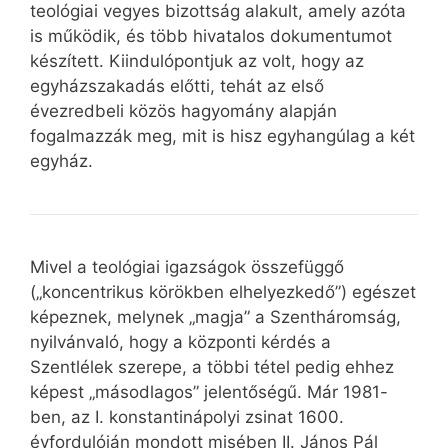
teológiai vegyes bizottság alakult, amely azóta
is működik, és több hivatalos dokumentumot
készített. Kiindulópontjuk az volt, hogy az
egyházszakadás előtti, tehát az első
évezredbeli közös hagyomány alapján
fogalmazzák meg, mit is hisz egyhangúlag a két
egyház.
Mivel a teológiai igazságok összefüggő
(„koncentrikus körökben elhelyezkedő”) egészet
képeznek, melynek „magja” a Szentháromság,
nyilvánvaló, hogy a központi kérdés a
Szentlélek szerepe, a többi tétel pedig ehhez
képest „másodlagos” jelentőségű. Már 1981-
ben, az I. konstantinápolyi zsinat 1600.
évfordulóján mondott misében II. János Pál