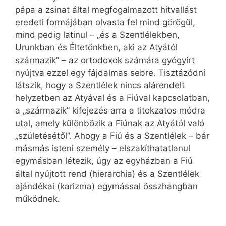
pápa a zsinat által megfogalmazott hitvallást
eredeti formájában olvasta fel mind görögül,
mind pedig latinul – „és a Szentlélekben,
Urunkban és Éltetőnkben, aki az Atyától
származik” – az ortodoxok számára gyógyírt
nyújtva ezzel egy fájdalmas sebre. Tisztázódni
látszik, hogy a Szentlélek nincs alárendelt
helyzetben az Atyával és a Fiúval kapcsolatban,
a „származik” kifejezés arra a titokzatos módra
utal, amely különbözik a Fiúnak az Atyától való
„születésétől”. Ahogy a Fiú és a Szentlélek – bár
másmás isteni személy – elszakíthatatlanul
egymásban létezik, úgy az egyházban a Fiú
által nyújtott rend (hierarchia) és a Szentlélek
ajándékai (karizma) egymással összhangban
működnek.