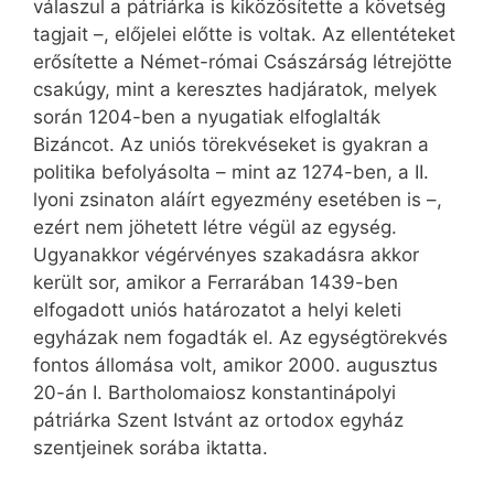
válaszul a pátriárka is kiközösítette a követség
tagjait –, előjelei előtte is voltak. Az ellentéteket
erősítette a Német-római Császárság létrejötte
csakúgy, mint a keresztes hadjáratok, melyek
során 1204-ben a nyugatiak elfoglalták
Bizáncot. Az uniós törekvéseket is gyakran a
politika befolyásolta – mint az 1274-ben, a II.
lyoni zsinaton aláírt egyezmény esetében is –,
ezért nem jöhetett létre végül az egység.
Ugyanakkor végérvényes szakadásra akkor
került sor, amikor a Ferrarában 1439-ben
elfogadott uniós határozatot a helyi keleti
egyházak nem fogadták el. Az egységtörekvés
fontos állomása volt, amikor 2000. augusztus
20-án I. Bartholomaiosz konstantinápolyi
pátriárka Szent Istvánt az ortodox egyház
szentjeinek sorába iktatta.