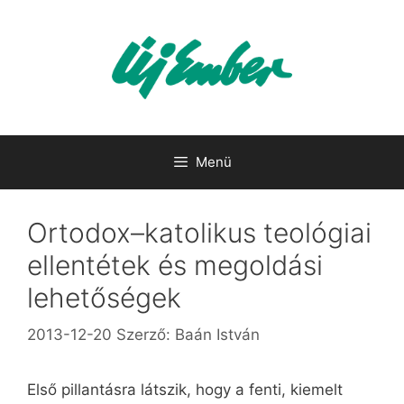
Kilépés
a
tartalomba
Menü
Ortodox–katolikus teológiai
ellentétek és megoldási
lehetőségek
2013-12-20
Szerző:
Baán István
Első pillantásra látszik, hogy a fenti, kiemelt