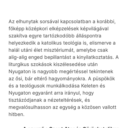
Az elhunytak sorsával kapcsolatban a korábbi,
főképp középkori elképzelések képvilágával
szakítva egyre tartózkodóbb álláspontra
helyezkedik a katolikus teológia is, elismerve a
halál utáni élet misztériumát, amelybe csak
alig-alig enged bepillantást a kinyilatkoztatás. A
liturgikus szokások kiszélesedése után
Nyugaton is nagyobb megértéssel tekintenek
az ősi, bár eltérő hagyományokra. A püspökök
és a teológusok munkálkodása Keleten és
Nyugaton egyaránt arra irányul, hogy
tisztázódjanak a nézeteltérések, és
megvalósulhasson az egység a közösen vallott
hitben.