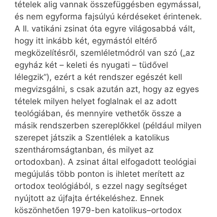
tételek alig vannak összefüggésben egymással,
és nem egyforma fajsúlyú kérdéseket érintenek.
A II. vatikáni zsinat óta egyre világosabbá vált,
hogy itt inkább két, egymástól eltérő
megközelítésről, szemléletmódról van szó („az
egyház két – keleti és nyugati – tüdővel
lélegzik”), ezért a két rendszer egészét kell
megvizsgálni, s csak azután azt, hogy az egyes
tételek milyen helyet foglalnak el az adott
teológiában, és mennyire vethetők össze a
másik rendszerben szereplőkkel (például milyen
szerepet játszik a Szentlélek a katolikus
szentháromságtanban, és milyet az
ortodoxban). A zsinat által elfogadott teológiai
megújulás több ponton is ihletet merített az
ortodox teológiából, s ezzel nagy segítséget
nyújtott az újfajta értékeléshez. Ennek
köszönhetően 1979-ben katolikus–ortodox