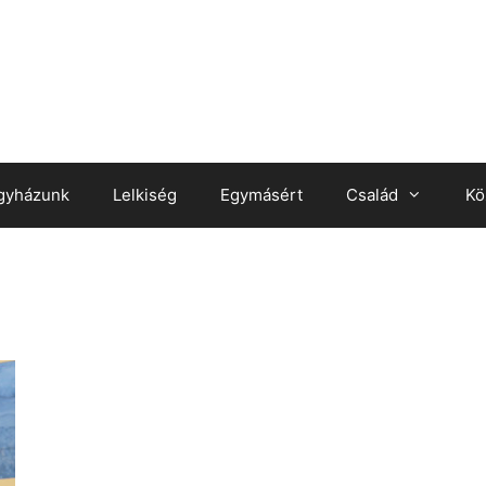
gyházunk
Lelkiség
Egymásért
Család
Kö