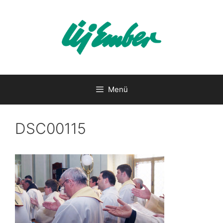
Kilépés
a
tartalomba
Menü
DSC00115