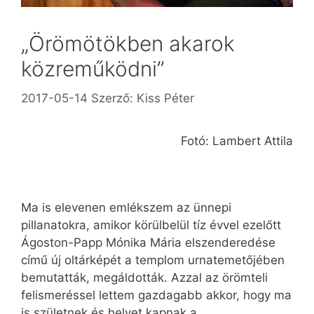
„Örömötökben akarok
közreműködni”
2017-05-14
Szerző:
Kiss Péter
Fotó: Lambert Attila
Ma is elevenen emlékszem az ünnepi
pillanatokra, amikor körülbelül tíz évvel ezelőtt
Ágoston-Papp Mónika Mária elszenderedése
című új oltárképét a templom urnatemetőjében
bemutatták, megáldották. Azzal az örömteli
felismeréssel lettem gazdagabb akkor, hogy ma
is születnek és helyet kapnak a