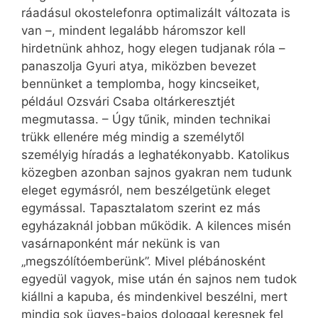
ráadásul okostelefonra optimalizált változata is
van –, mindent legalább háromszor kell
hirdetnünk ahhoz, hogy elegen tudjanak róla –
panaszolja Gyuri atya, miközben bevezet
bennünket a templomba, hogy kincseiket,
például Ozsvári Csaba oltárkeresztjét
megmutassa. – Úgy tűnik, minden technikai
trükk ellenére még mindig a személytől
személyig híradás a leghatékonyabb. Katolikus
közegben azonban sajnos gyakran nem tudunk
eleget egymásról, nem beszélgetünk eleget
egymással. Tapasztalatom szerint ez más
egyházaknál jobban működik. A kilences misén
vasárnaponként már nekünk is van
„megszólítóemberünk”. Mivel plébánosként
egyedül vagyok, mise után én sajnos nem tudok
kiállni a kapuba, és mindenkivel beszélni, mert
mindig sok ügyes-bajos dologgal keresnek fel