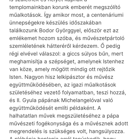
templomainkban korunk emberét megszólító
műalkotások. Így amikor most, a centenáriumi
ünnepségekre készülés időszakában
találkozunk Bodor Györggyel, először ezt az
emlékemet hozom szóba, és művészetpártoló
szemléletének hátteréről kérdezem. Ő pedig
régi elvével válaszol: a giccs súlyos bűn, mert
meghamisítja a szépséget, amelynek Istenhez
van köze, amely mögött mindig ott rejtőzik
Isten. Nagyon hisz lelkipásztor és művész
együttműködésében, az igazi műalkotások
születéséhez vezető folyamatban, teszi hozzá,
és II. Gyula pápának Michelangelóval való
együttműködését említi példaként. A
halhatatlan művek megszületéséhez a pápa
művészeti fogékonysága és a művésznek adott
megrendelés is szükséges volt, hangsúlyozza.