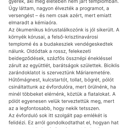
gyerek, aki még életében nem járt templomban.
Úgy láttam, nagyon élvezték a programot, a
versengést – és nem csak azért, mert emiatt
elmaradt a kémiaóra.
Az ökumenikus kórustalálkozónk is jól sikerült. A
környék kórusai, a felső-krisztinavárosi
templomé és a budakesziek vendégeskedtek
nálunk. Oldódtak a rossz, felekezeti
beidegződések, százfős össznépi énekléssel
zárult az együttlét, barátságok születtek. Biciklis
zarándoklatot is szerveztünk Máriaremetére.
Hűtőmágnest, kulcstartót, tollat, bögrét, pólót
csináltattunk az évfordulóra, mert örülnénk, ha
minél többeket elérnénk, köztük a fiatalokat. A
pólót egyenesen velük terveztettük meg, mert
az a legfontosabb, hogy nekik tetsszen.
Az évforduló sok itt szolgált pap emlékét is
felidézi. Ez arról gondolkodtathat el, hogyan hat