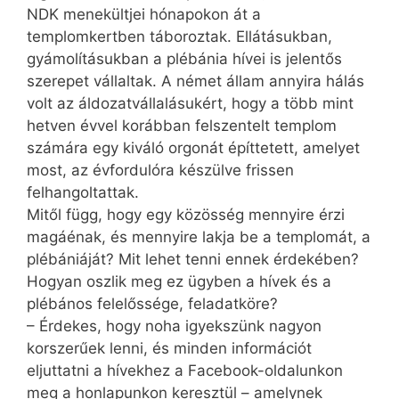
NDK menekültjei hónapokon át a
templomkertben táboroztak. Ellátásukban,
gyámolításukban a plébánia hívei is jelentős
szerepet vállaltak. A német állam annyira hálás
volt az áldozatvállalásukért, hogy a több mint
hetven évvel korábban felszentelt templom
számára egy kiváló orgonát építtetett, amelyet
most, az évfordulóra készülve frissen
felhangoltattak.
Mitől függ, hogy egy közösség mennyire érzi
magáénak, és mennyire lakja be a templomát, a
plébániáját? Mit lehet tenni ennek érdekében?
Hogyan oszlik meg ez ügyben a hívek és a
plébános felelőssége, feladatköre?
– Érdekes, hogy noha igyekszünk nagyon
korszerűek lenni, és minden információt
eljuttatni a hívekhez a Facebook-oldalunkon
meg a honlapunkon keresztül – amelynek