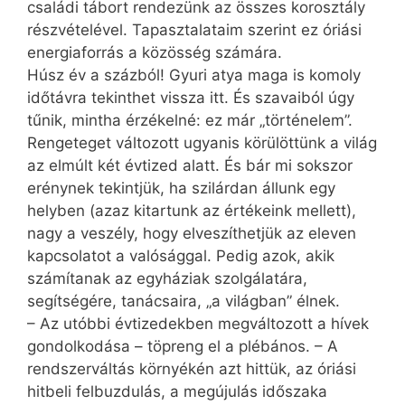
családi tábort rendezünk az összes korosztály
részvételével. Tapasztalataim szerint ez óriási
energiaforrás a közösség számára.
Húsz év a százból! Gyuri atya maga is komoly
időtávra tekinthet vissza itt. És szavaiból úgy
tűnik, mintha érzékelné: ez már „történelem”.
Rengeteget változott ugyanis körülöttünk a világ
az elmúlt két évtized alatt. És bár mi sokszor
erénynek tekintjük, ha szilárdan állunk egy
helyben (azaz kitartunk az értékeink mellett),
nagy a veszély, hogy elveszíthetjük az eleven
kapcsolatot a valósággal. Pedig azok, akik
számítanak az egyháziak szolgálatára,
segítségére, tanácsaira, „a világban” élnek.
– Az utóbbi évtizedekben megváltozott a hívek
gondolkodása – töpreng el a plébános. – A
rendszerváltás környékén azt hittük, az óriási
hitbeli felbuzdulás, a megújulás időszaka