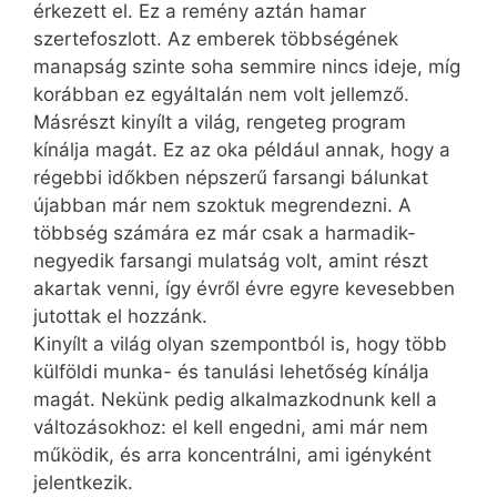
érkezett el. Ez a remény aztán hamar
szertefoszlott. Az emberek többségének
manapság szinte soha semmire nincs ideje, míg
korábban ez egyáltalán nem volt jellemző.
Másrészt kinyílt a világ, rengeteg program
kínálja magát. Ez az oka például annak, hogy a
régebbi időkben népszerű farsangi bálunkat
újabban már nem szoktuk megrendezni. A
többség számára ez már csak a harmadik-
negyedik farsangi mulatság volt, amint részt
akartak venni, így évről évre egyre kevesebben
jutottak el hozzánk.
Kinyílt a világ olyan szempontból is, hogy több
külföldi munka- és tanulási lehetőség kínálja
magát. Nekünk pedig alkalmazkodnunk kell a
változásokhoz: el kell engedni, ami már nem
működik, és arra koncentrálni, ami igényként
jelentkezik.