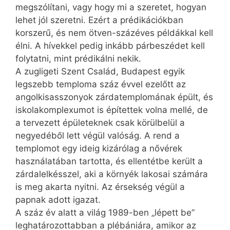
megszólítani, vagy hogy mi a szeretet, hogyan
lehet jól szeretni. Ezért a prédikációkban
korszerű, és nem ötven-százéves példákkal kell
élni. A hívekkel pedig inkább párbeszédet kell
folytatni, mint prédikálni nekik.
A zugligeti Szent Család, Budapest egyik
legszebb temploma száz évvel ezelőtt az
angolkisasszonyok zárdatemplomának épült, és
iskolakomplexumot is építettek volna mellé, de
a tervezett épületeknek csak körülbelül a
negyedéből lett végül valóság. A rend a
templomot egy ideig kizárólag a nővérek
használatában tartotta, és ellentétbe került a
zárdalelkésszel, aki a környék lakosai számára
is meg akarta nyitni. Az érsekség végül a
papnak adott igazat.
A száz év alatt a világ 1989-ben „lépett be”
leghatározottabban a plébániára, amikor az