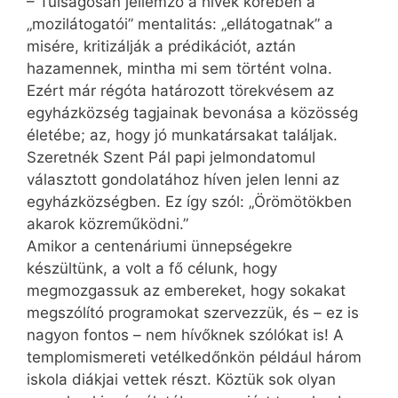
– Túlságosan jellemző a hívek körében a
„mozilátogatói” mentalitás: „ellátogatnak” a
misére, kritizálják a prédikációt, aztán
hazamennek, mintha mi sem történt volna.
Ezért már régóta határozott törekvésem az
egyházközség tagjainak bevonása a közösség
életébe; az, hogy jó munkatársakat találjak.
Szeretnék Szent Pál papi jelmondatomul
választott gondolatához híven jelen lenni az
egyházközségben. Ez így szól: „Örömötökben
akarok közreműködni.”
Amikor a centenáriumi ünnepségekre
készültünk, a volt a fő célunk, hogy
megmozgassuk az embereket, hogy sokakat
megszólító programokat szervezzük, és – ez is
nagyon fontos – nem hívőknek szólókat is! A
templomismereti vetélkedőnkön például három
iskola diákjai vettek részt. Köztük sok olyan