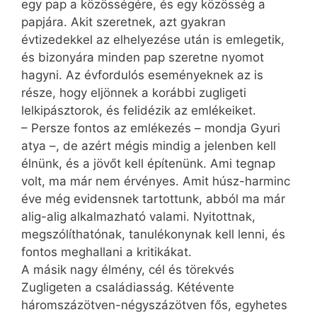
egy pap a közösségére, és egy közösség a
papjára. Akit szeretnek, azt gyakran
évtizedekkel az elhelyezése után is emlegetik,
és bizonyára minden pap szeretne nyomot
hagyni. Az évfordulós eseményeknek az is
része, hogy eljönnek a korábbi zugligeti
lelkipásztorok, és felidézik az emlékeiket.
– Persze fontos az emlékezés – mondja Gyuri
atya –, de azért mégis mindig a jelenben kell
élnünk, és a jövőt kell építenünk. Ami tegnap
volt, ma már nem érvényes. Amit húsz-harminc
éve még evidensnek tartottunk, abból ma már
alig-alig alkalmazható valami. Nyitottnak,
megszólíthatónak, tanulékonynak kell lenni, és
fontos meghallani a kritikákat.
A másik nagy élmény, cél és törekvés
Zugligeten a családiasság. Kétévente
háromszázötven-négyszázötven fős, egyhetes