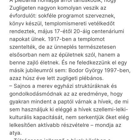
A plébánia honlapja arról tanúskodik, hogy
Zugligeten nagyon komolyan veszik az
évfordulót: sokféle programot szerveznek,
könyv készül, templomismereti vetélkedőt
rendeztek, május 17-étől 20-áig centenáriumi
napokat ülnek. 1917-ben a templomot
szentelték, de az ünneplés természetesen
elsősorban nem az épületnek szól, hanem a
benne zajló életnek. És ne feledkezzünk el egy
másik jubileumról sem: Bodor György 1997-ben,
azaz húsz éve lett zugligeti plébános.
– Sajnos a merev egyházi struktúráknak és
gondolkodásmódnak az az eredménye, hogy
gyakran mindent a paptól várnak a hívek, de mi
sem használjuk ki eléggé a hívek szellemi-lelki-
kulturális kapacitását, nem serkentjük őket elég
lelkesítően aktívabb részvételre – mondja az
atya.