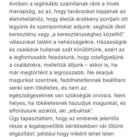
Amiben a leginkább számítanak ránk a hívek
manapság, az az, hogy tanácsokat kapjanak az
életvitelükhöz, hogy életük érzékeny pontjain ott
legyünk és szempontokat adjunk: segítsük őket
keresztény vagy „a kereszténységhez közelítő”
válaszokat találni a nehézségeikre. Házasságok
és családok hullanak szét körülöttünk, ezért az
a legfontosabb feladatunk, hogy odafigyeljünk
a családokra, mellettük álljunk – akkor is, ha
már megtörtént a legrosszabb. Ne akarjuk
magunkat szentnek, feddhetetlennek beállítani:
senki sem tökéletes, és nem az
egészségeseknek van szükségük orvosra. Nem
helyes, ha tökéletesnek hazudjuk magunkat, és
elfordulunk azoktól, aki „elbuktak”.
Úgy tapasztaltam, hogy az emberek jelentős
része a legalapvetőbb kérdésekben vár tőlünk
eligazítást: például hogy miként lehet Isten