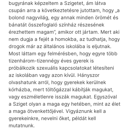
bugyrának képzeltem a Szigetet, ám látva
csupán arra a következtetésre jutottam, hogy „a
bolond nagyvilág, egy annak minden örömét és
bánatát összefoglaló színház részesének
érezhettem magam”, amikor ott jártam. Mert aki
nem dugja a fejét a homokba, az tudhatja, hogy
drogok már az általános iskolába is eljutnak.
Most láttam egy felmérésben, hogy egyre több
tizenhárom-tizennégy éves gyerek is
próbálkozik szexuális kapcsolatokat létesíteni
az iskolában vagy azon kívül. Hányszor
olvashatunk arról, hogy gyerekek kerülnek
kórházba, mert töltőgázzal kábítják magukat,
vagy eszméletlenre isszák magukat. Egyszóval
a Sziget olyan a maga egy hetében, mint az élet
a maga ötvenkettőjével. Vigyáznunk kell a
gyerekeinkre, nevelni őket, példát kell
mutatnunk.