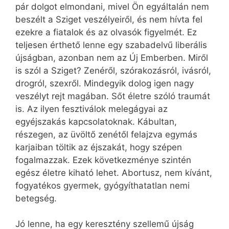
pár dolgot elmondani, mivel Ön egyáltalán nem
beszélt a Sziget veszélyeiről, és nem hívta fel
ezekre a fiatalok és az olvasók figyelmét. Ez
teljesen érthető lenne egy szabadelvű liberális
újságban, azonban nem az Új Emberben. Miről
is szól a Sziget? Zenéről, szórakozásról, ivásról,
drogról, szexről. Mindegyik dolog igen nagy
veszélyt rejt magában. Sőt életre szóló traumát
is. Az ilyen fesztiválok melegágyai az
egyéjszakás kapcsolatoknak. Kábultan,
részegen, az üvöltő zenétől felajzva egymás
karjaiban töltik az éjszakát, hogy szépen
fogalmazzak. Ezek következménye szintén
egész életre kiható lehet. Abortusz, nem kívánt,
fogyatékos gyermek, gyógyíthatatlan nemi
betegség.
Jó lenne, ha egy keresztény szellemű újság