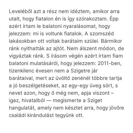
Leveléből azt a rész nem idéztem, amikor arra
utalt, hogy fiatalon én is így szórakoztam. Épp
azért írtam le balatoni nyaralásomat, hogy
jelezzem: mi is voltunk fiatalok. A szomszéd
lakásokban ott voltak barátaim szülei. Bármikor
ránk nyithatták az ajtót. Nem álszent módon, de
vigyáztak ránk. S írásom végén azért írtam fiam
balatoni mulatásáról, hogy jelezzem: 2011-ben,
tizenkilenc évesen nem a Szigetre jár
barátaival, mert az üvöltő zenénél többre tartja
a jó beszélgetéseket, az egy-egy üveg sört, s
nevet azon, hogy ő még nem, apja viszont –
igaz, hivatalból — megismerte a Sziget
hangulatát, amely nem késztet arra, hogy jövőre
családi kirándulást tegyünk ott.