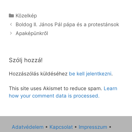
Kategória
Közelkép
Boldog II. János Pál pápa és a protestánsok
Apaképünkről
Szólj hozzá!
Hozzászólás küldéséhez
be kell jelentkezni
.
This site uses Akismet to reduce spam.
Learn
how your comment data is processed.
Adatvédelem
•
Kapcsolat
•
Impresszum
•