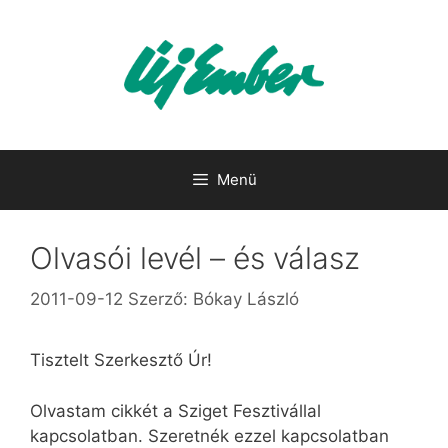
Kilépés
a
tartalomba
Menü
Olvasói levél – és válasz
2011-09-12
Szerző:
Bókay László
Tisztelt Szerkesztő Úr!
Olvastam cikkét a Sziget Fesztivállal
kapcsolatban. Szeretnék ezzel kapcsolatban