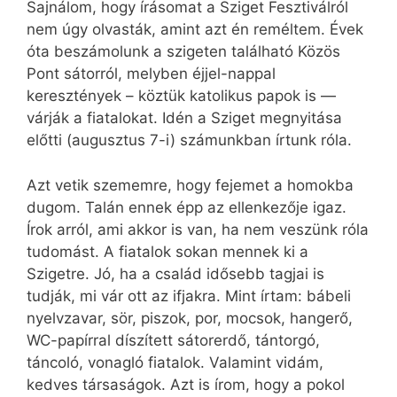
Sajnálom, hogy írásomat a Sziget Fesztiválról
nem úgy olvasták, amint azt én reméltem. Évek
óta beszámolunk a szigeten található Közös
Pont sátorról, melyben éjjel-nappal
keresztények – köztük katolikus papok is —
várják a fiatalokat. Idén a Sziget megnyitása
előtti (augusztus 7-i) számunkban írtunk róla.
Azt vetik szememre, hogy fejemet a homokba
dugom. Talán ennek épp az ellenkezője igaz.
Írok arról, ami akkor is van, ha nem veszünk róla
tudomást. A fiatalok sokan mennek ki a
Szigetre. Jó, ha a család idősebb tagjai is
tudják, mi vár ott az ifjakra. Mint írtam: bábeli
nyelvzavar, sör, piszok, por, mocsok, hangerő,
WC-papírral díszített sátorerdő, tántorgó,
táncoló, vonagló fiatalok. Valamint vidám,
kedves társaságok. Azt is írom, hogy a pokol