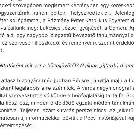
redeti szövegében megismert kérvényben egy kereskedő 
gyszertárak, hanem boltok – helyezkedtek el… Jelenle
 Péter kollégámmal, a Pázmány Péter Katolikus Egyetem 
t valósítunk meg: Lukcsics József gyűjtését, a Camera 
tó alá, egy nagyobb lélegzetű bevezető tanulmánnyal el
z szervesen illeszkedő, és reményeink szerint érdeklő
t.
oktatóként mit vár a közeljövőtől? Nyílnak „új(abb) dime
ti atlasz bizonyára még jobban Pécsre irányítja majd a
zként legalábbis erre számítok. A város nagymonográfi
ltal szerkesztett első kötete a honfoglalásig tárta fel 
 Ha kész lesz, minden érdeklődő egzakt módon tanulmány
nlítva. Teljesen lezárt kutatás persze nincs. Az „elkerü
amatosan új információkkal bővítik a Pécs históriájával 
jraértelmezését…