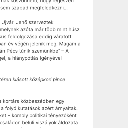
rnak köszönhető, hogy régészeti
ól sem szabad megfeledkezni…
 Ujvári Jenő szerveztek
 amelynek azóta már több mint húsz
kus feldolgozása eddig váratott
tóan év végén jelenik meg. Magam a
tán Pécs tűnik szemünkbe” – A
el, a hiánypótlás igényével
ren kiásott középkori pince
en a kortárs közbeszédben egy
 folyó kutatások azért árnyaltak.
t – komoly politikai tényezőként
saládon belüli viszályok áldozata