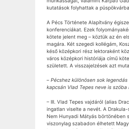
munkásságát, valamint Kárpáti Gábo
kutatások folyhattak a püspökvár
A Pécs Története Alapítvány égisze 
konferenciákat. Ezek folyományakén
kötete jelent meg – köztük az én e
magára. Két szegedi kollégám, Kos
késő középkori rész lektoraként k
város középkori históriája című köt
született. A visszajelzések azt mutat
–
Pécshez különösen sok legendás 
kapcsán Vlad Tepes neve is szóba k
– III. Vlad Tepes vajdáról (alias D
ingatlan viselte a nevét. A Drakul
Nem Hunyadi Mátyás börtönében sín
viszonylag szabadon élhetett Magya