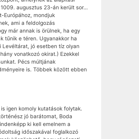
re 1009. augusztus 23-án került sor…
at-Európához, mondjuk
nek, ami a feldolgozás
gy már annak is örülnek, ha egy
ak tűnik e téren. Ugyanakkor ha
evéltárat, jó esetben tíz olyan
éhány vonatkozó okirat.) Ezekkel
sunkat. Pécs múltjának
dményeire is. Többek között ebben
is igen komoly kutatások folytak.
történész jó barátomat, Boda
 mindenképp ki kell emelnem a
ódoltság időszakával foglalkozó