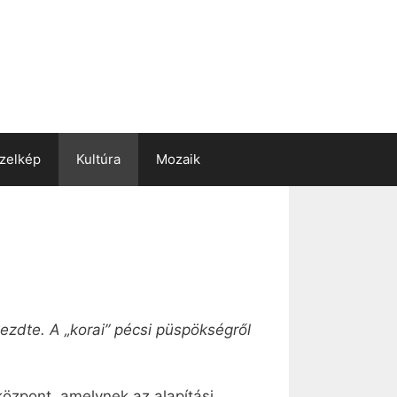
zelkép
Kultúra
Mozaik
ezdte. A „korai” pécsi püspökségről
központ, amelynek az alapítási