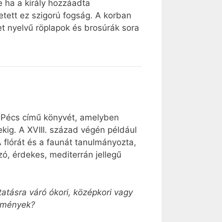
e ha a király hozzáadta
etett ez szigorú fogság. A korban
t nyelvű röplapok és brosúrák sora
 Pécs című könyvét, amelyben
ekig. A XVIII. század végén például
 flórát és a faunát tanulmányozta,
zó, érdekes, mediterrán jellegű
atásra váró ókori, középkori vagy
redmények?