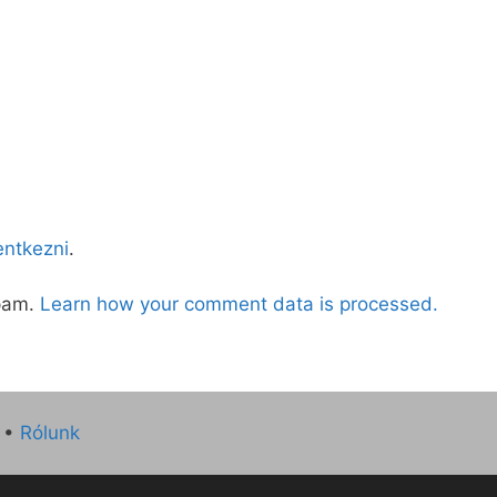
lentkezni
.
spam.
Learn how your comment data is processed.
•
Rólunk