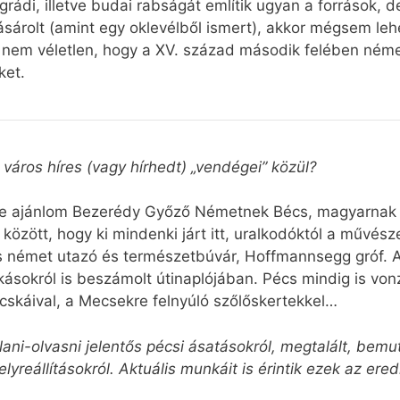
grádi, illetve budai rabságát említik ugyan a források, d
ásárolt (amint egy oklevélből ismert), akkor mégsem leh
y nem véletlen, hogy a XV. század második felében néme
ket.
 város híres (vagy hírhedt) „vendégei” közül?
mébe ajánlom Bezerédy Győző Németnek Bécs, magyarnak
özött, hogy ki mindenki járt itt, uralkodóktól a művész
es német utazó és természetbúvár, Hoffmannsegg gróf. A
okásokról is beszámolt útinaplójában. Pécs mindig is von
ácskáival, a Mecsekre felnyúló szőlőskertekkel…
ni-olvasni jelentős pécsi ásatásokról, megtalált, bemut
helyreállításokról. Aktuális munkáit is érintik ezek az e