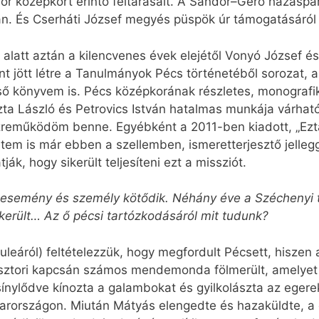
r középkort érintő feltárásait. A Sándor–Gerő házaspá
ban. És Cserháti József megyés püspök úr támogatásár
alatt aztán a kilencvenes évek elejétől Vonyó József és
t jött létre a Tanulmányok Pécs történetéből sorozat,
lső könyvem is. Pécs középkorának részletes, monografi
zta László és Petrovics István hatalmas munkája várha
özreműködöm benne. Egyébként a 2011-ben kiadott, „Ez
etem is már ebben a szellemben, ismeretterjesztő jellegg
ják, hogy sikerült teljesíteni ezt a missziót.
esemény és személy kötődik. Néhány éve a Széchenyi té
erült… Az ő pécsi tartózkodásáról mit tudunk?
raculeáról) feltételezzük, hogy megfordult Pécsett, hisz
a-sztori kapcsán számos mendemonda fölmerült, amelyet a
ylődve kínozta a galambokat és gyilkolászta az egereke
rországon. Miután Mátyás elengedte és hazaküldte, a c