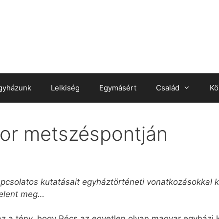
gyházunk
Lelkiség
Egymásért
Család
Kö
or metszéspontján
apcsolatos kutatásait egyháztörténeti vonatkozásokkal k
jelent meg…
az a tény, hogy Pécs az egyetlen olyan magyar egyházi 