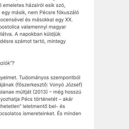
emeletes házairól esik szó,
g egy másik, nem Pécsre fókuszáló
docensével és másokkal egy XX.
Apostolica valamennyi magyar
látva. A napokban küldjük
désre számot tartó, mintegy
nziók”?
 figyelmet. Tudományos szempontból
ájának (főszerkesztő: Vonyó József)
Sopianae múltját (2013) – még hosszú
ozhatja Pécs történetét – akár
lhetetlen” leletmentő bel- és
kapcsolatos ismereteinket. És minden