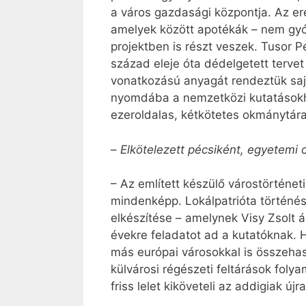
a város gazdasági központja. Az e
amelyek között apotékák – nem gyó
projektben is részt veszek. Tusor
század eleje óta dédelgetett terve
vonatkozású anyagát rendeztük saj
nyomdába a nemzetközi kutatásokho
ezeroldalas, kétkötetes okmánytára
–
Elkötelezett pécsiként, egyetemi 
– Az említett készülő várostörténe
mindenképp. Lokálpatrióta történés
elkészítése – amelynek Visy Zsolt á
évekre feladatot ad a kutatóknak.
más európai városokkal is összehaso
külvárosi régészeti feltárások foly
friss lelet kiköveteli az addigiak ú