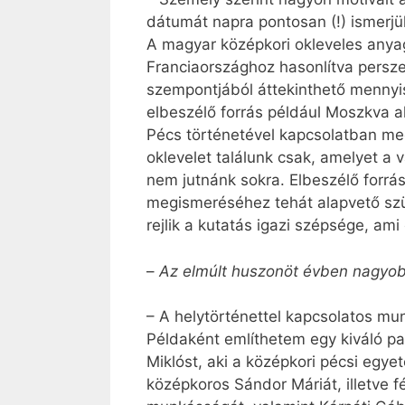
dátumát napra pontosan (!) ismerjük
A magyar középkori okleveles any
Franciaországhoz hasonlítva persze
szempontjából áttekinthető mennyis
elbeszélő forrás például Moszkva a
Pécs történetével kapcsolatban meg
oklevelet találunk csak, amelyet a 
nem jutnánk sokra. Elbeszélő forrá
megismeréséhez tehát alapvető szü
rejlik a kutatás igazi szépsége, ami 
–
Az elmúlt huszonöt évben nagyobb
– A helytörténettel kapcsolatos mun
Példaként említhetem egy kiváló pa
Miklóst, aki a középkori pécsi egye
középkoros Sándor Máriát, illetve f