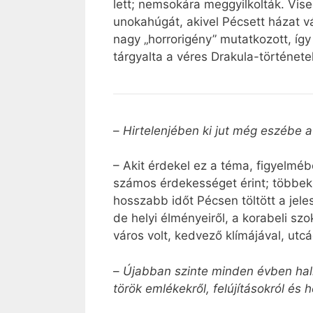
lett; nemsokára meggyilkolták. Vise
unokahúgát, akivel Pécsett házat v
nagy „horrorigény” mutatkozott, íg
tárgyalta a véres Drakula-története
–
Hirtelenjében ki jut még eszébe a
– Akit érdekel ez a téma, figyel
számos érdekességet érint; többek k
hosszabb időt Pécsen töltött a jel
de helyi élményeiről, a korabeli sz
város volt, kedvező klímájával, utc
–
Újabban szinte minden évben halla
török emlékekről, felújításokról és 