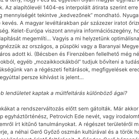
. Az alapítólevél 1404-es interpolált átirata szerint er
ag mennyiségét tekintve „kedvezőnek” mondható. Nyug
 kevés. A magyar levéltárakban pár százezer iratot őriz
ég. Kelet-Európa viszont annyira információszegény, ho
lapítását megemlíti… Vagyis a mi helyzetünk optimálisn
nézzük az országos, a püspöki vagy a Baranyai Megyei L
város adott ki. (Bécsben és Firenzében fellelhető még n
sokból, egyéb „mozaikkockákból” tudjuk bővíteni a tudá
kségünk van a régészeti feltárások, megfigyelések ere
egyúttal persze kihívást is jelent…
 lendületet kaptak a múltfeltárás különböző ágai?
kákat a rendszerváltozás előtt sem gátolták. Már akkor 
p egyháztörténész, Petrovich Ede nevét, vagy irodalom
temről írt kitűnő tanulmányokat. A régészet területéről
érje, a néhai Gerő Győző oszmán kultúrával és a török h