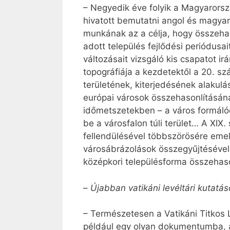
– Negyedik éve folyik a Magyarorszá
hivatott bemutatni angol és magyar
munkának az a célja, hogy összeha
adott település fejlődési periódusa
változásait vizsgáló kis csapatot 
topográfiája a kezdetektől a 20. s
területének, kiterjedésének alakulá
európai városok összehasonlításáná
időmetszetekben – a város formálód
be a városfalon túli terület… A XIX.
fellendülésével többszörösére emel
városábrázolások összegyűjtésével. 
középkori településforma összehaso
–
Újabban vatikáni levéltári kutatá
– Természetesen a Vatikáni Titkos 
például egy olyan dokumentumba, am