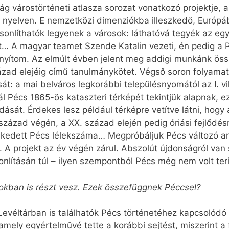
g várostörténeti atlasza sorozat vonatkozó projektje, a
 nyelven. E nemzetközi dimenziókba illeszkedő, Európá
sonlíthatók legyenek a városok: láthatóvá tegyék az eg
it… A magyar teamet Szende Katalin vezeti, én pedig a P
irányítom. Az elmúlt évben jelent meg addigi munkánk ös
zázad elejéig című tanulmánykötet. Végső soron folyam
sát: a mai belváros legkorábbi településnyomától az I. v
l Pécs 1865-ös kataszteri térképét tekintjük alapnak, 
ását. Érdekes lesz például térképre vetítve látni, hogy
 század végén, a XX. század elején pedig óriási fejlődés
kedett Pécs lélekszáma… Megpróbáljuk Pécs változó arc
A projekt az év végén zárul. Abszolút újdonságról van s
nlításán túl – ilyen szempontból Pécs még nem volt ter
sokban is részt vesz. Ezek összefüggnek Péccsel?
Levéltárban is találhatók Pécs történetéhez kapcsolódó
ely egyértelművé tette a korábbi sejtést, miszerint a f