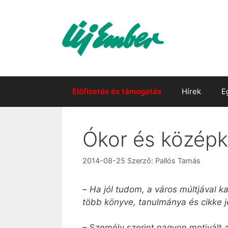
Kilépés
a
tartalomba
Előfizetés és támogatás
Hírek
E
Ókor és középk
2014-08-25
Szerző:
Pallós Tamás
–
Ha jól tudom, a város múltjával k
több könyve, tanulmánya és cikke 
– Személy szerint nagyon motivált 