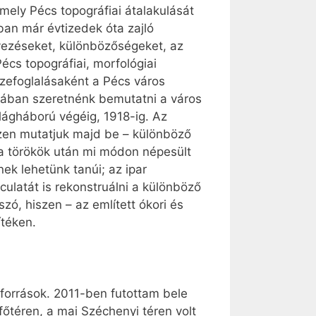
mely Pécs topográfiai átalakulását
ban már évtizedek óta zajló
yezéseket, különbözőségeket, az
écs topográfiai, morfológiai
szefoglalásaként a Pécs város
atában szeretnénk bemutatni a város
ilágháború végéig, 1918-ig. Az
ezen mutatjuk majd be – különböző
 a törökök után mi módon népesült
nek lehetünk tanúi; az ipar
ulatát is rekonstruálni a különböző
zó, hiszen – az említett ókori és
ítéken.
 források. 2011-ben futottam bele
őtéren, a mai Széchenyi téren volt