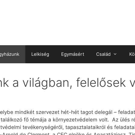
gyházunk
Lelkiség
Egymásért
Család
Kö
 a világban, felelősek 
elybe mindkét szervezet hét-hét tagot delegál – feladat
 találkozó fő témája a környezetvédelem volt. Az ülés
védelmi tevékenységéről, tapasztalataikról és feladatai
-Arnold de Clermont, a CEC elnöke és Anasztáziosz, Ti