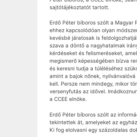
sajtótájékoztatót tartott.
Erdő Péter bíboros szólt a Magyar P
ehhez kapcsolódóan olyan módszer
kevésbé járatosak is feldolgozhatj
szava a döntő a nagyhatalmak irán
kérdéseket és felismeréseket, amel
megismerő képességében bízva remé
és keresni tudja a túléléséhez sz
amint a bajok nőnek, nyilvánvalóvá
kell. Persze nem mindegy, mikor tö
versenyfutás az idővel. Imádkoznun
a CCEE elnöke.
Erdő Péter bíboros szólt az inform
tekintettek át, amelyeket az egyhá
Ki fog elolvasni egy százoldalas d