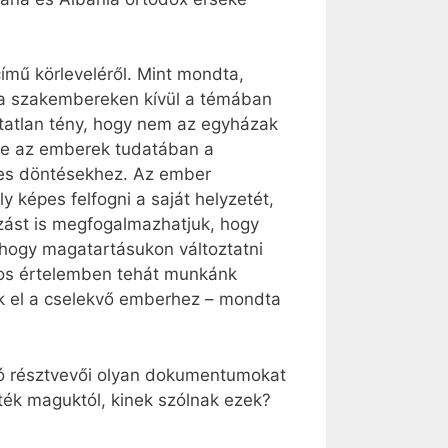
ímű körleveléről. Mint mondta,
 a szakembereken kívül a témában
atatlan tény, hogy nem az egyházak
tve az emberek tudatában a
lyes döntésekhez. Az ember
épes felfogni a saját helyzetét,
zást is megfogalmazhatjuk, hogy
 hogy magatartásukon változtatni
nyos értelemben tehát munkánk
ak el a cselekvő emberhez – mondta
ozó résztvevői olyan dokumentumokat
ték maguktól, kinek szólnak ezek?