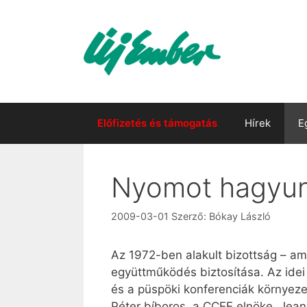
Kilépés
a
tartalomba
Előfizetés és támogatás
Hírek
E
Nyomot hagyunk
2009-03-01
Szerző:
Bókay László
Az 1972-ben alakult bizottság – am
együttműködés biztosítása. Az idei
és a püspöki konferenciák környezet
Péter bíboros, a CCEE elnöke, Jean