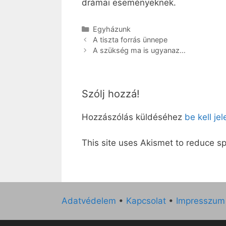
drámai eseményeknek.
Kategória
Egyházunk
A tiszta forrás ünnepe
A szükség ma is ugyanaz…
Szólj hozzá!
Hozzászólás küldéséhez
be kell je
This site uses Akismet to reduce 
Adatvédelem
•
Kapcsolat
•
Impresszum