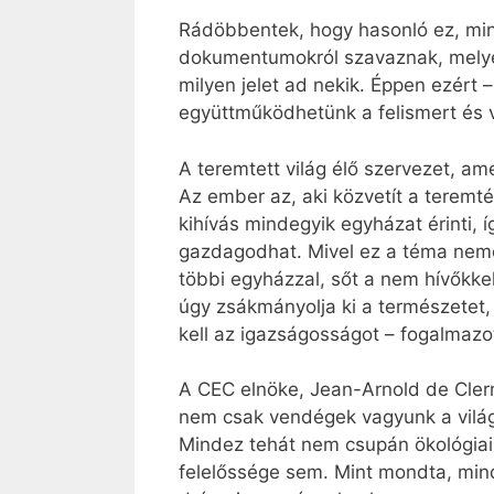
Rádöbbentek, hogy hasonló ez, mint
dokumentumokról szavaznak, melyet 
milyen jelet ad nekik. Éppen ezért
együttműködhetünk a felismert és v
A teremtett világ élő szervezet, am
Az ember az, aki közvetít a teremté
kihívás mindegyik egyházat érinti,
gazdagodhat. Mivel ez a téma nemcs
többi egyházzal, sőt a nem hívőkkel
úgy zsákmányolja ki a természetet,
kell az igazságosságot – fogalmazot
A CEC elnöke, Jean-Arnold de Clerm
nem csak vendégek vagyunk a vilá
Mindez tehát nem csupán ökológiai
felelőssége sem. Mint mondta, mind