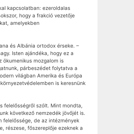
kal kapcsolatban: ezeroldalas
kszor, hogy a frakció vezetője
iókat, amelyekben
rana és Albánia ortodox érseke. –
nagy. Isten ajándéka, hogy ez a
 az ökumenikus mozgalom is
gatnunk, párbeszédet folytatva a
 modern világban Amerika és Európa
 A környezetvédelemben is keresnünk
 felelősségről szólt. Mint mondta,
nk következő nemzedék jövőjét is.
n felelőssége, de az intézmények
e, részese, főszereplője ezeknek a