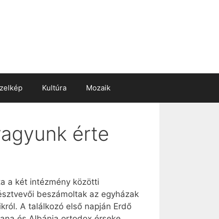
zelkép
Kultúra
Mozaik
vagyunk érte
a a két intézmény közötti
 résztvevői beszámoltak az egyházak
król. A találkozó első napján Erdő
rana és Albánia ortodox érseke