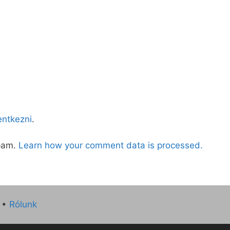
lentkezni
.
spam.
Learn how your comment data is processed.
•
Rólunk