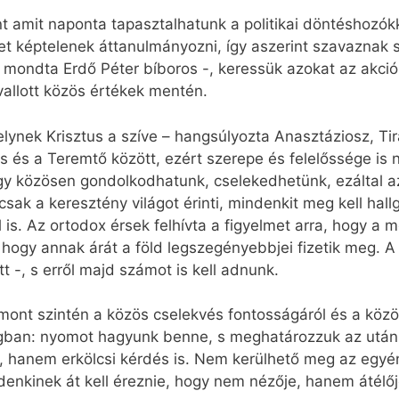
 amit naponta tapasztalhatunk a politikai döntéshozók
képtelenek áttanulmányozni, így aszerint szavaznak so
 – mondta Erdő Péter bíboros -, keressük azokat az akc
allott közös értékek mentén.
elynek Krisztus a szíve – hangsúlyozta Anasztáziosz, Ti
s és a Teremtő között, ezért szerepe és felelőssége is 
 így közösen gondolkodhatunk, cselekedhetünk, ezáltal
ak a keresztény világot érinti, mindenkit meg kell hall
 is. Az ortodox érsek felhívta a figyelmet arra, hogy a
 hogy annak árát a föld legszegényebbjei fizetik meg.
t -, s erről majd számot is kell adnunk.
ont szintén a közös cselekvés fontosságáról és a közös
gban: nyomot hagyunk benne, s meghatározzuk az utánu
, hanem erkölcsi kérdés is. Nem kerülhető meg az egyé
enkinek át kell éreznie, hogy nem nézője, hanem átélőj