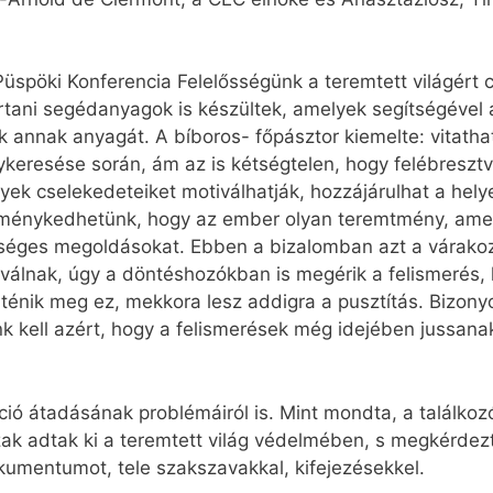
üspöki Konferencia Felelősségünk a teremtett világért c
tani segédanyagok is készültek, amelyek segítségével
ák annak anyagát. A bíboros- főpásztor kiemelte: vitath
ykeresése során, ám az is kétségtelen, hogy felébresz
yek cselekedeteiket motiválhatják, hozzájárulhat a he
nykedhetünk, hogy az ember olyan teremtmény, amely k
ükséges megoldásokat. Ebben a bizalomban azt a várako
 válnak, úgy a döntéshozókban is megérik a felismerés,
rténik meg ez, mekkora lesz addigra a pusztítás. Bizo
k kell azért, hogy a felismerések még idejében jussan
áció átadásának problémáiról is. Mint mondta, a találk
zak adtak ki a teremtett világ védelmében, s megkérdez
okumentumot, tele szakszavakkal, kifejezésekkel.