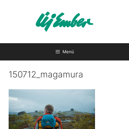
Kilépés
a
tartalomba
Menü
150712_magamura