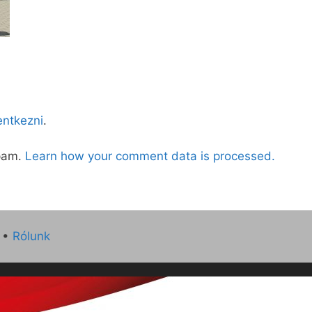
lentkezni
.
spam.
Learn how your comment data is processed.
•
Rólunk