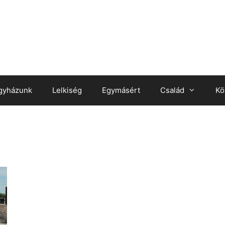
gyházunk
Lelkiség
Egymásért
Család
Kö