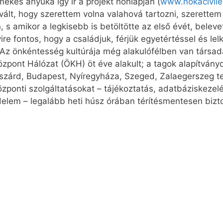
ekes anyuka így ír a projekt honlapján (
www.nokacivile
ált, hogy szerettem volna valahová tartozni, szerettem 
s amikor a legkisebb is betöltötte az első évét, beleve
e fontos, hogy a családjuk, férjük egyetértéssel és lel
 Az önkéntesség kultúrája még alakulófélben van társ
zpont Hálózat (ÖKH) öt éve alakult; a tagok alapítvány
zárd, Budapest, Nyíregyháza, Szeged, Zalaegerszeg terü
ponti szolgáltatásokat – tájékoztatás, adatbáziskezelés
elem – legalább heti húsz órában térítésmentesen bizt