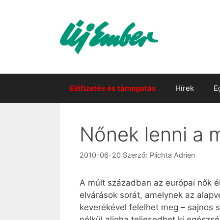
Kilépés
a
tartalomba
Előfizetés és támogatás
Hírek
E
Nőnek lenni a m
2010-06-20
Szerző:
Plichta Adrien
A múlt században az európai nők 
elvárások sorát, amelynek az alapve
keverékével felelhet meg – sajnos 
nélkül aligha teljesedhet ki egész