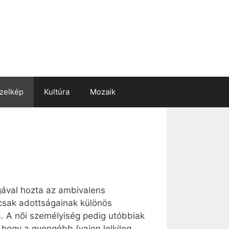
zelkép
Kultúra
Mozaik
ával hozta az ambivalens
n csak adottságainak különös
a. A női személyiség pedig utóbbiak
 hogy a gyengébb (vajon lelkileg