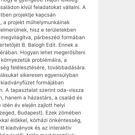
ládon kívül feladatokat vállalni. A
letben projektje kapcsán
el, a projekt műhelymunkáinak
elmerülnek, hisz e területekben
ól megvilágítva, párbeszéd formában
ertetőjét B. Balogh Edit. Ennek a
zférában. Hogyan lehet megerősíteni
 környezetük problémáira, a
sség felélesztésére, továbbadására.
alásukat sikeresen egyensúlyban
és kiadványfüzet formájában
. A tapasztalat szerint oda-vissza
én, hanem a házastárs, a család és
dén év elején zajlott helyi
 Szeged, Budapest). Ezek zömében
kkal élőkkel, kórházi önkéntesség,
tt kiadványok és az interaktív