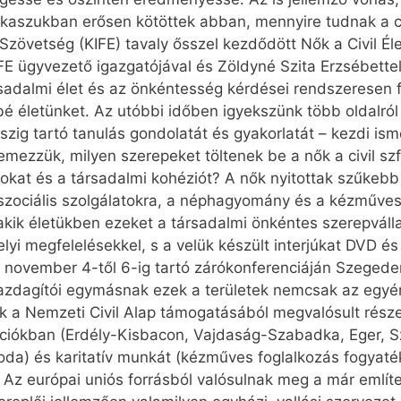
akaszukban erősen kötöttek abban, mennyire tudnak a csa
i Szövetség (KIFE) tavaly ősszel kezdődött Nők a Civil É
KIFE ügyvezető igazgatójával és Zöldyné Szita Erzsébett
rsadalmi élet és az önkéntesség kérdései rendszeresen f
bbé életünket. Az utóbbi időben igyekszünk több oldalr
szig tartó tanulás gondolatát és gyakorlatát – kezdi ism
lemezzük, milyen szerepeket töltenek be a nők a civil s
dokat és a társadalmi kohéziót? A nők nyitottak szűkebb
 szociális szolgálatokra, a néphagyomány és a kézműve
akik életükben ezeket a társadalmi önkéntes szerepváll
elyi megfelelésekkel, s a velük készült interjúkat DVD 
, november 4-től 6-ig tartó zárókonferenciáján Szegeden
g gazdagítói egymásnak ezek a területek nemcsak az egy
 a Nemzeti Civil Alap támogatásából megvalósult része i
akciókban (Erdély-Kisbacon, Vajdaság-Szabadka, Eger,
oda) és karitatív munkát (kézműves foglalkozás fogyaté
. Az európai uniós forrásból valósulnak meg a már említe