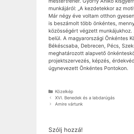
mestertréner. Győrfy Anikó kisgyerm
munkájáról: „A kezdetekkor az motiv
Már négy éve voltam otthon gyesen, 
is beszámolt több önkéntes, mennyir
közösségért végzett munkájukhoz.
belül. A magyarországi Önkéntes Kö
Békéscsaba, Debrecen, Pécs, Szeks
meghatározott alapvető önkéntesköz
projektszervezés, képzés, érdekvéd
úgynevezett Önkéntes Pontokon.
Kategória
Közelkép
XVI. Benedek és a labdarúgás
Amire vártunk
Szólj hozzá!