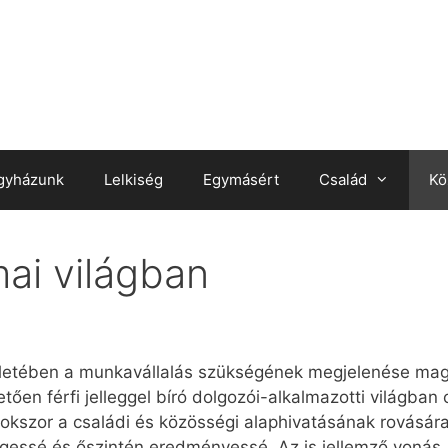
gyházunk
Lelkiség
Egymásért
Család
Kö
ai világban
életében a munkavállalás szükségének megjelenése mag
tően férfi jelleggel bíró dolgozói-alkalmazotti világba
sokszor a családi és közösségi alaphivatásának rovásár
ségessé és őszintén eredményessé. Az is jellemző vonás,