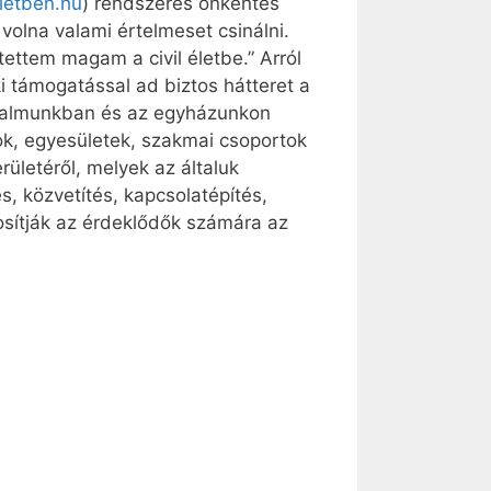
letben.hu
) rendszeres önkéntes
volna valami értelmeset csinálni.
tettem magam a civil életbe.” Arról
ki támogatással ad biztos hátteret a
adalmunkban és az egyházunkon
ok, egyesületek, szakmai csoportok
letéről, melyek az általuk
, közvetítés, kapcsolatépítés,
osítják az érdeklődők számára az