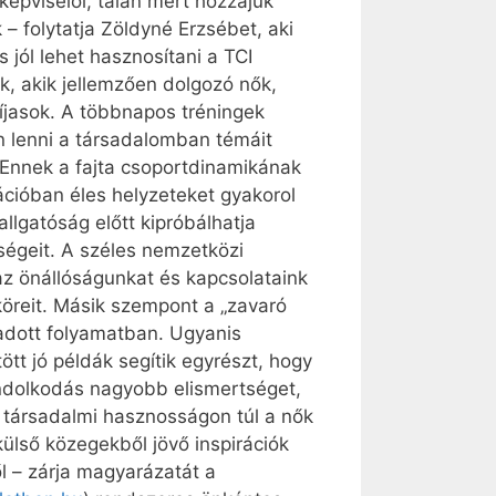
képviselői, talán mert hozzájuk
– folytatja Zöldyné Erzsébet, aki
jól lehet hasznosítani a TCI
k, akik jellemzően dolgozó nők,
íjasok. A többnapos tréningek
n lenni a társadalomban témáit
. Ennek a fajta csoportdinamikának
cióban éles helyzeteket gyakorol
allgatóság előtt kipróbálhatja
ségeit. A széles nemzetközi
 az önállóságunkat és kapcsolataink
köreit. Másik szempont a „zavaró
adott folyamatban. Ugyanis
tt jó példák segítik egyrészt, hogy
ondolkodás nagyobb elismertséget,
a társadalmi hasznosságon túl a nők
külső közegekből jövő inspirációk
l – zárja magyarázatát a