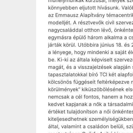
műhelymunkák kurzusai, melyek szer
könnyebben eljutott hívásunk. Való
az Emmausz Alapítvány témacentrikus
modelljét. A résztvevők civil szerv
nagycsaláddal otthon lévő, önkénte
egymásra épülő három alkalma a csa
járták körül. Utóbbira június 18. é
a lényege, hogy mindenki a saját 
be. Ki-ki az általa képviselt szerve
magát, és a visszajelzések alapján
tapasztalatokkal bíró TCI két alapf
kölcsönös függéseit feltérképezve m
körülmények” kiküszöbölésének els
nemcsak a cél fontos, hanem a hozzá
kedvet kapjanak a nők a társadalmi
értéket tulajdonítson a női önként
kiteljesedhetnek személyiségükben, 
által, valamint a családon belüli,