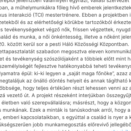
eplői jellemzően valamilyen egyházi, vallási szervezet 
ban, a műhelymunkákra főleg hívő emberek jelentkeztek 
 interakció (TCI) mestertrénere. Ebben a projektben is 
ezetekből és az elérhetőségi körükbe tartozókból érkezte
s tevékenységeket végző nők, frissen végzettek, nyugd
lád és munka, a női önkéntesség, illetve a nőként jele
s 20. között kerül sor a pesti Háló Közösségi Központban
élettapasztalatát szabadon megosztva eleven kommuniká
zet és tevékenység szószólójaként a többiek előtt mint h
 személyiségét fejlesztve hatékonyabbá teheti tevékeny
olyamatra épül: ki-ki legyen a „saját maga főnöke”, azaz
egtaláljuk az önálló döntés helyeit és annak tágítható 
őbbsége, hogy teljes értékűen részt lehessen venni az 
 vezető út. A projekt részeként interjúkban összegyűjtö
 életben való szerepvállalásra; másrészt, hogy a közg
es munkának. Ezek a minták is tanúskodnak arról, hogy 
emberi kapcsolataikban, s egyúttal a család is nyer a 
 szükségszerűen jobb munkamegosztás előrevivő jellegébő