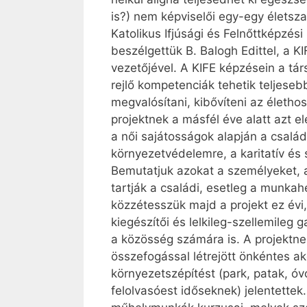
is?) nem képviselői egy-egy életsz
Katolikus Ifjúsági és Felnőttképzés
beszélgettük B. Balogh Edittel, a 
vezetőjével. A KIFE képzésein a tá
rejlő kompetenciák tehetik teljese
megvalósítani, kibővíteni az élethos
projektnek a másfél éve alatt azt e
a női sajátosságok alapján a csalá
környezetvédelemre, a karitatív és
Bemutatjuk azokat a személyeket, 
tartják a családi, esetleg a munkah
közzétesszük majd a projekt ez évi
kiegészítői és lelkileg-szellemile
a közösség számára is. A projektnek
összefogással létrejött önkéntes 
környezetszépítést (park, patak, óv
felolvasóest időseknek) jelentettek