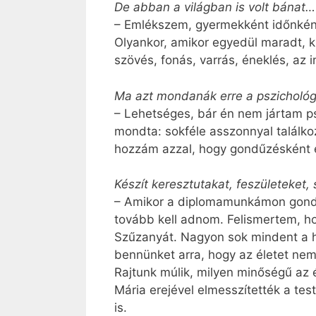
De abban a világban is volt bánat…
– Emlékszem, gyermekként időnként
Olyankor, amikor egyedül maradt, ki
szövés, fonás, varrás, éneklés, az 
Ma azt mondanák erre a pszichológ
– Lehetséges, bár én nem jártam ps
mondta: sokféle asszonnyal találko
hozzám azzal, hogy gondűzésként é
Készít keresztutakat, feszületeket
– Amikor a diplomamunkámon gondo
tovább kell adnom. Felismertem, h
Szűzanyát. Nagyon sok mindent a h
bennünket arra, hogy az életet nemc
Rajtunk múlik, milyen minőségű az 
Mária erejével elmesszítették a tes
is.