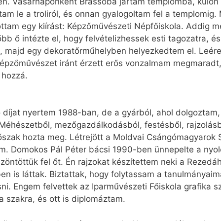
en. Vasárnaponként Brassóba jártam templomba, külön 
tam le a troliról, és onnan gyalogoltam fel a templomig
tottam egy kiírást: Képzőművészeti Népfőiskola. Addig
bb ő intézte el, hogy felvételizhessek esti tagozatra, 
, majd egy dekoratőrműhelyben helyezkedtem el. Leére
képzőművészet iránt érzett erős vonzalmam megmarad
 hozzá.
ő díjat nyertem 1988-ban, de a gyárból, ahol dolgoztam
éhészetből, mezőgazdálkodásból, festésből, rajzolásbó
időszak hozta meg. Létrejött a Moldvai Csángómagyarok
m. Domokos Pál Péter bácsi 1990-ben ünnepelte a nyolc
zöntöttük fel őt. Én rajzokat készítettem neki a Reze
en is láttak. Biztattak, hogy folytassam a tanulmányaim
sni. Engem felvettek az Iparművészeti Főiskola grafika 
a szakra, és ott is diplomáztam.