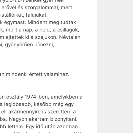
t erővel és szorgalommal, mert
stállóikat, falujukat.
ák egymást. Mindent meg tudtak
, mert a nap, a hold, a csillagok,
m ejtettek ki a szájukon. Névtelen
ni, gyönyörűen hímezni,
an mindenki értett valamihez.
lyan osztály 1974-ben, amelyikben a
m a legidősebb, később még egy
i el, akármennyire is szerettem a
yba. Nagyon akartam bizonyítani.
obb lettem. Egy idő után azonban