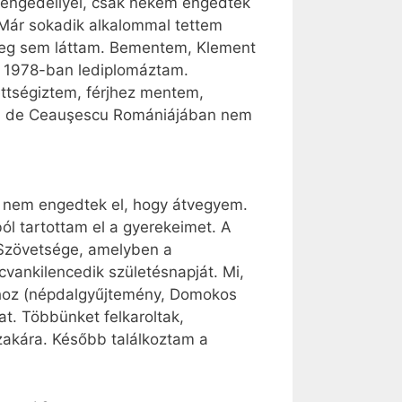
engedéllyel, csak nekem engedték
. Már sokadik alkalommal tettem
 meg sem láttam. Bementem, Klement
és 1978-ban lediplomáztam.
ttségiztem, férjhez mentem,
t, de Ceauşescu Romániájában nem
, nem engedtek el, hogy átvegyem.
l tartottam el a gyerekeimet. A
 Szövetsége, amelyben a
vankilencedik születésnapját. Mi,
dához (népdalgyűjtemény, Domokos
at. Többünket felkaroltak,
szakára. Később találkoztam a