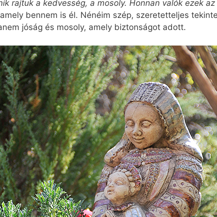
ik rajtuk a kedvesség, a mosoly. Honnan valók ezek az
amely bennem is él. Nénéim szép, szeretetteljes tekintet
anem jóság és mosoly, amely biztonságot adott.