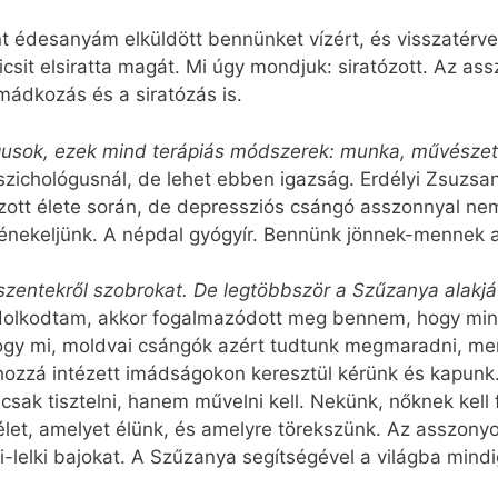
 édesanyám elküldött bennünket vízért, és visszatérve
csit elsiratta magát. Mi úgy mondjuk: siratózott. Az ass
imádkozás és a siratózás is.
usok, ezek mind terápiás módszerek: munka, művészet,
zichológusnál, de lehet ebben igazság. Erdélyi Zsuzsa
zott élete során, de depressziós csángó asszonnyal nem
nekeljünk. A népdal gyógyír. Bennünk jönnek-mennek a
, szentekről szobrokat. De legtöbbször a Szűzanya alakj
lkodtam, akkor fogalmazódott meg bennem, hogy mind
ogy mi, moldvai csángók azért tudtunk megmaradni, me
ozzá intézett imádságokon keresztül kérünk és kapunk.
sak tisztelni, hanem művelni kell. Nekünk, nőknek kell
élet, amelyet élünk, és amelyre törekszünk. Az asszonyo
ti-lelki bajokat. A Szűzanya segítségével a világba mind