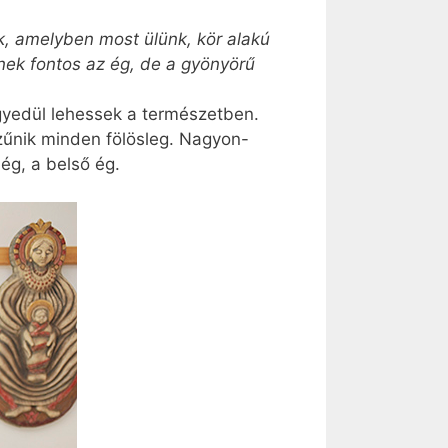
k, amelyben most ülünk, kör alakú
inek fontos az ég, de a gyönyörű
gyedül lehessek a természetben.
zűnik minden fölösleg. Nagyon-
ég, a belső ég.