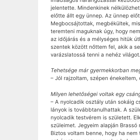
jelentette. Mindenkinek nélkülözhe
előtte állt egy ünnep. Az ünnep előtt
Megbocsájtottak, megbékültek, mi
teremteni maguknak úgy, hogy nem vo
az időjárás és a mélységes hitük út
szentek között nőttem fel, akik a 
varázslatossá tenni a nehéz világot
Tehetsége már gyermekkorban me
– Jól rajzoltam, szépen énekeltem,
Milyen lehetőségei voltak egy csá
– A nyolcadik osztály után sokáig c
lányok is továbbtanulhattak. A szü
nyolcadik testvérem is született. E
szüleimet. Jegyeim alapján Brassó 
Biztos voltam benne, hogy ha nem t