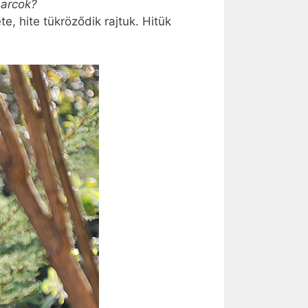
 arcok?
e, hite tükröződik rajtuk. Hitük