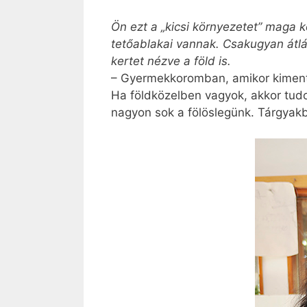
Ön ezt a „kicsi környezetet” maga 
tetőablakai vannak. Csakugyan átlá
kertet nézve a föld is.
– Gyermekkoromban, amikor kimentü
Ha földközelben vagyok, akkor tud
nagyon sok a fölöslegünk. Tárgyakb