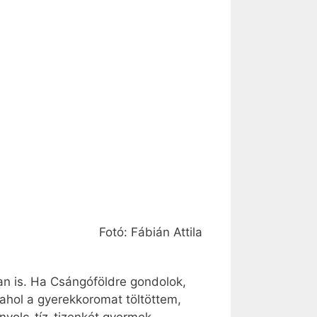
Fotó: Fábián Attila
an is. Ha Csángóföldre gondolok,
 ahol a gyerekkoromat töltöttem,
nyolc-tíz-tizenkét gyermek