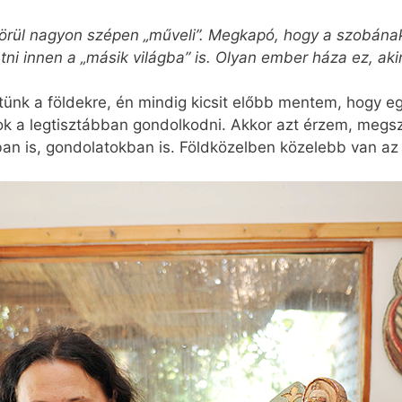
körül nagyon szépen „műveli”. Megkapó, hogy a szobána
tni innen a „másik világba” is. Olyan ember háza ez, ak
nk a földekre, én mindig kicsit előbb mentem, hogy e
ok a legtisztábban gondolkodni. Akkor azt érzem, megs
an is, gondolatokban is. Földközelben közelebb van az 