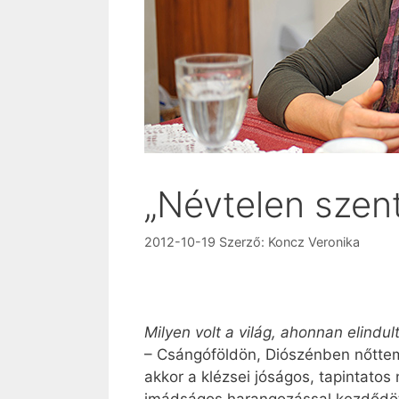
„Névtelen szent
2012-10-19
Szerző:
Koncz Veronika
Milyen volt a világ, ahonnan elindul
– Csángóföldön, Diószénben nőttem
akkor a klézsei jóságos, tapintato
imádságos harangozással kezdődött 