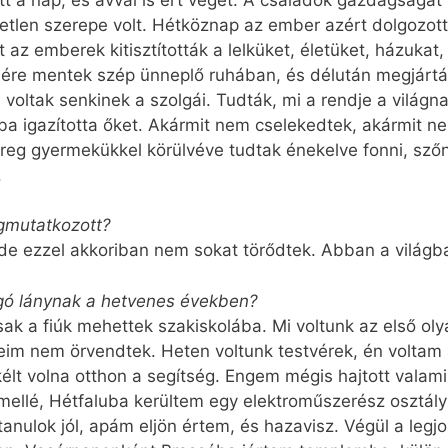
tetlen szerepe volt. Hétköznap az ember azért dolgozot
 az emberek kitisztították a lelküket, életüket, házukat, i
sére mentek szép ünneplő ruhában, és délután megjárt
ltak senkinek a szolgái. Tudták, mi a rendje a világnak
ba igazította őket. Akármit nem cselekedtek, akármit ne
sereg gyermekükkel körülvéve tudtak énekelve fonni, sző
.
gmutatkozott?
 de ezzel akkoriban nem sokat törődtek. Abban a világb
ngó lánynak a hetvenes években?
sak a fiúk mehettek szakiskolába. Mi voltunk az első o
leim nem örvendtek. Heten voltunk testvérek, én volta
lkélt volna otthon a segítség. Engem mégis hajtott valam
mellé, Hétfaluba kerültem egy elektroműszerész osztál
anulok jól, apám eljön értem, és hazavisz. Végül a legj