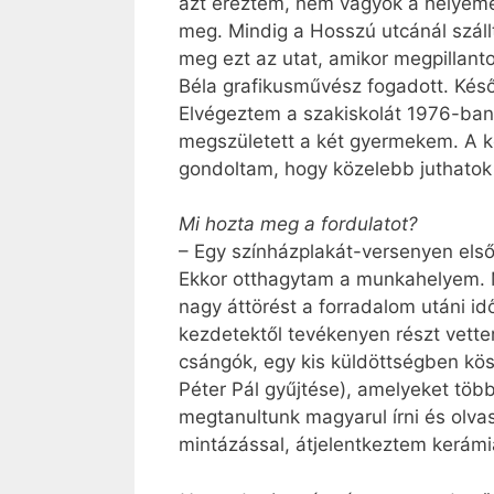
azt éreztem, nem vagyok a helyem
meg. Mindig a Hosszú utcánál száll
meg ezt az utat, amikor megpillan
Béla grafikusművész fogadott. Késő
Elvégeztem a szakiskolát 1976-ban
megszületett a két gyermekem. A 
gondoltam, hogy közelebb juthatok
Mi hozta meg a fordulatot?
– Egy színházplakát-versenyen els
Ekkor otthagytam a munkahelyem. M
nagy áttörést a forradalom utáni 
kezdetektől tevékenyen részt vette
csángók, egy kis küldöttségben kös
Péter Pál gyűjtése), amelyeket több
megtanultunk magyarul írni és olva
mintázással, átjelentkeztem kerámi