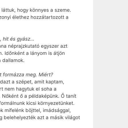
 láttuk, hogy könnyes a szeme.
zonyi élethez hozzátartozott a
 hit és gyász…
nna néprajzkutató egyszer azt
. Időnként a lányom is átjön
 dallamok.
át formázza meg. Miért?
azt a szépet, amit kaptam,
rt nem hagytuk el soha a
 Nőként ő a példaképünk. Ő tanít
 formálnunk kicsi környezetünket.
k mifelénk böjttel, imádsággal,
ig belehelyezték azt a másik világot