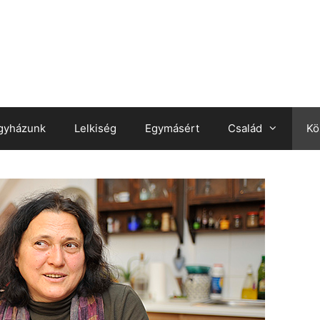
gyházunk
Lelkiség
Egymásért
Család
Kö