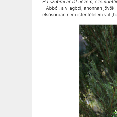
Ha szobrai arcát nézem, szembetűn
– Abból, a világból, ahonnan jövök, 
elsősorban nem istenfélelem volt,h