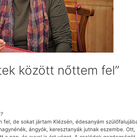
ek között nőttem fel”
t?
 fel, de sokat jártam Klézsén, édesanyám szülőfalujáb
s nagynénék, ángyók, keresztanyák jutnak eszembe. Ott,
a nap, és avval is ért véget. A családok gazdagságát 