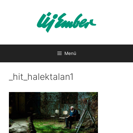
Kilépés
a
tartalomba
Menü
_hit_halektalan1