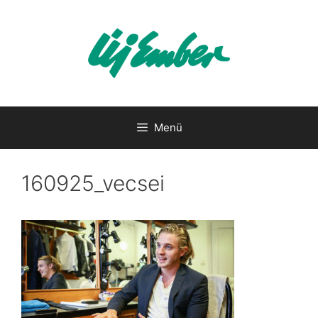
Kilépés
a
tartalomba
Menü
160925_vecsei