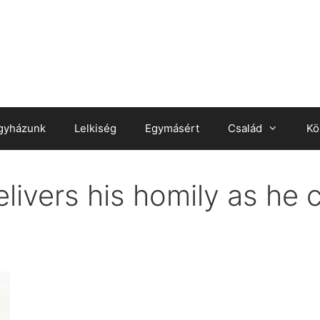
gyházunk
Lelkiség
Egymásért
Család
Kö
livers his homily as he 