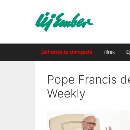
Kilépés
a
tartalomba
Előfizetés és támogatás
Hírek
E
Pope Francis de
Weekly