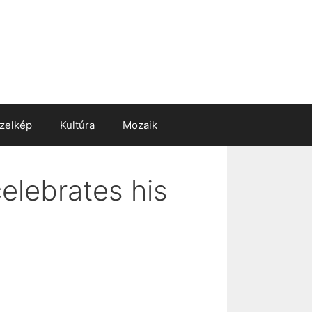
zelkép
Kultúra
Mozaik
celebrates his