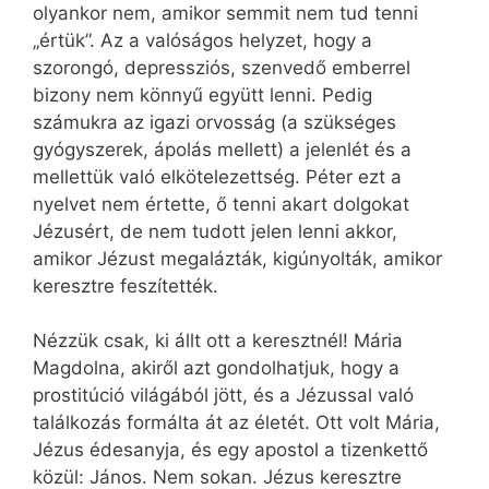
olyankor nem, amikor semmit nem tud tenni
„értük”. Az a valóságos helyzet, hogy a
szorongó, depressziós, szenvedő emberrel
bizony nem könnyű együtt lenni. Pedig
számukra az igazi orvosság (a szükséges
gyógyszerek, ápolás mellett) a jelenlét és a
mellettük való elkötelezettség. Péter ezt a
nyelvet nem értette, ő tenni akart dolgokat
Jézusért, de nem tudott jelen lenni akkor,
amikor Jézust megalázták, kigúnyolták, amikor
keresztre feszítették.
Nézzük csak, ki állt ott a keresztnél! Mária
Magdolna, akiről azt gondolhatjuk, hogy a
prostitúció világából jött, és a Jézussal való
találkozás formálta át az életét. Ott volt Mária,
Jézus édesanyja, és egy apostol a tizenkettő
közül: János. Nem sokan. Jézus keresztre