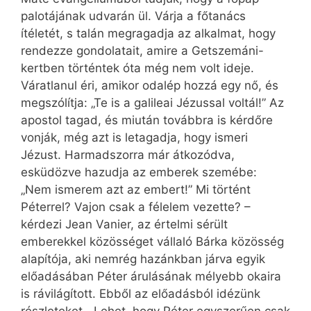
palotájának udvarán ül. Várja a főtanács
ítéletét, s talán megragadja az alkalmat, hogy
rendezze gondolatait, amire a Getszemáni-
kertben történtek óta még nem volt ideje.
Váratlanul éri, amikor odalép hozzá egy nő, és
megszólítja: „Te is a galileai Jézussal voltál!” Az
apostol tagad, és miután továbbra is kérdőre
vonják, még azt is letagadja, hogy ismeri
Jézust. Harmadszorra már átkozódva,
esküdözve hazudja az emberek szemébe:
„Nem ismerem azt az embert!” Mi történt
Péterrel? Vajon csak a félelem vezette? –
kérdezi Jean Vanier, az értelmi sérült
emberekkel közösséget vállaló Bárka közösség
alapítója, aki nemrég hazánkban járva egyik
előadásában Péter árulásának mélyebb okaira
is rávilágított. Ebből az előadásból idézünk