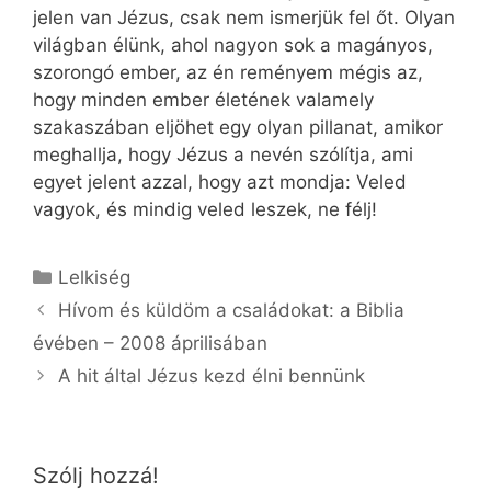
jelen van Jézus, csak nem ismerjük fel őt. Olyan
világban élünk, ahol nagyon sok a magányos,
szorongó ember, az én reményem mégis az,
hogy minden ember életének valamely
szakaszában eljöhet egy olyan pillanat, amikor
meghallja, hogy Jézus a nevén szólítja, ami
egyet jelent azzal, hogy azt mondja: Veled
vagyok, és mindig veled leszek, ne félj!
Kategória
Lelkiség
Hívom és küldöm a családokat: a Biblia
évében – 2008 áprilisában
A hit által Jézus kezd élni bennünk
Szólj hozzá!