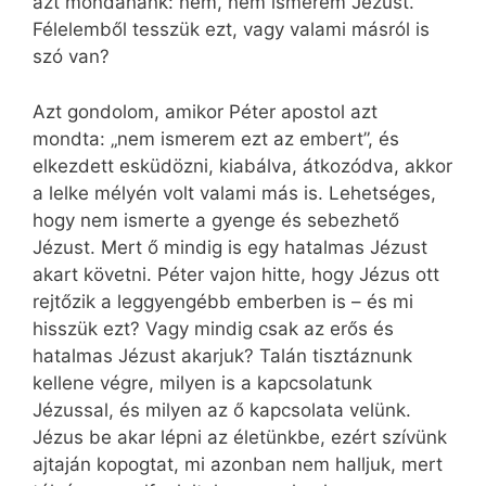
azt mondanánk: nem, nem ismerem Jézust.
Félelemből tesszük ezt, vagy valami másról is
szó van?
Azt gondolom, amikor Péter apostol azt
mondta: „nem ismerem ezt az embert”, és
elkezdett esküdözni, kiabálva, átkozódva, akkor
a lelke mélyén volt valami más is. Lehetséges,
hogy nem ismerte a gyenge és sebezhető
Jézust. Mert ő mindig is egy hatalmas Jézust
akart követni. Péter vajon hitte, hogy Jézus ott
rejtőzik a leggyengébb emberben is – és mi
hisszük ezt? Vagy mindig csak az erős és
hatalmas Jézust akarjuk? Talán tisztáznunk
kellene végre, milyen is a kapcsolatunk
Jézussal, és milyen az ő kapcsolata velünk.
Jézus be akar lépni az életünkbe, ezért szívünk
ajtaján kopogtat, mi azonban nem halljuk, mert