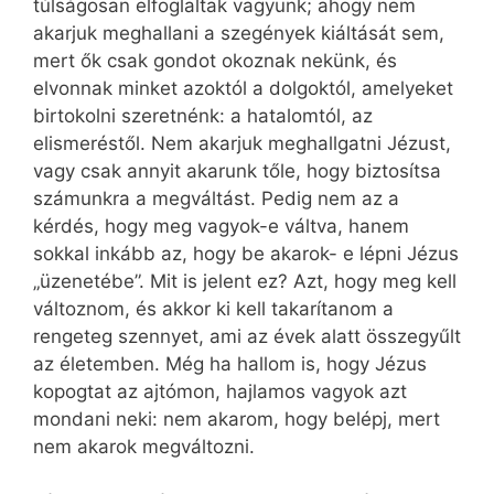
túlságosan elfoglaltak vagyunk; ahogy nem
akarjuk meghallani a szegények kiáltását sem,
mert ők csak gondot okoznak nekünk, és
elvonnak minket azoktól a dolgoktól, amelyeket
birtokolni szeretnénk: a hatalomtól, az
elismeréstől. Nem akarjuk meghallgatni Jézust,
vagy csak annyit akarunk tőle, hogy biztosítsa
számunkra a megváltást. Pedig nem az a
kérdés, hogy meg vagyok-e váltva, hanem
sokkal inkább az, hogy be akarok- e lépni Jézus
„üzenetébe”. Mit is jelent ez? Azt, hogy meg kell
változnom, és akkor ki kell takarítanom a
rengeteg szennyet, ami az évek alatt összegyűlt
az életemben. Még ha hallom is, hogy Jézus
kopogtat az ajtómon, hajlamos vagyok azt
mondani neki: nem akarom, hogy belépj, mert
nem akarok megváltozni.