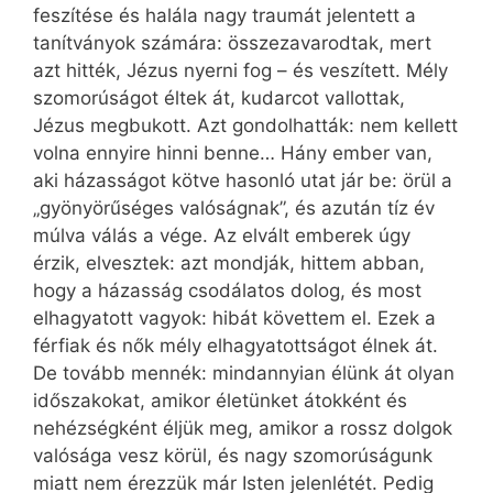
feszítése és halála nagy traumát jelentett a
tanítványok számára: összezavarodtak, mert
azt hitték, Jézus nyerni fog – és veszített. Mély
szomorúságot éltek át, kudarcot vallottak,
Jézus megbukott. Azt gondolhatták: nem kellett
volna ennyire hinni benne… Hány ember van,
aki házasságot kötve hasonló utat jár be: örül a
„gyönyörűséges valóságnak”, és azután tíz év
múlva válás a vége. Az elvált emberek úgy
érzik, elvesztek: azt mondják, hittem abban,
hogy a házasság csodálatos dolog, és most
elhagyatott vagyok: hibát követtem el. Ezek a
férfiak és nők mély elhagyatottságot élnek át.
De tovább mennék: mindannyian élünk át olyan
időszakokat, amikor életünket átokként és
nehézségként éljük meg, amikor a rossz dolgok
valósága vesz körül, és nagy szomorúságunk
miatt nem érezzük már Isten jelenlétét. Pedig