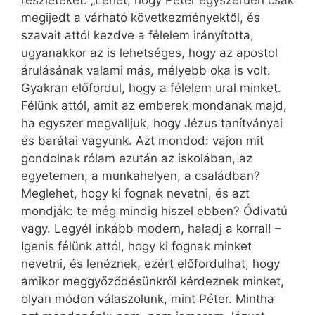
részleteket. „Lehet, hogy Péter egyszerűen csak
megijedt a várható következményektől, és
szavait attól kezdve a félelem irányította,
ugyanakkor az is lehetséges, hogy az apostol
árulásának valami más, mélyebb oka is volt.
Gyakran előfordul, hogy a félelem ural minket.
Félünk attól, amit az emberek mondanak majd,
ha egyszer megvalljuk, hogy Jézus tanítványai
és barátai vagyunk. Azt mondod: vajon mit
gondolnak rólam ezután az iskolában, az
egyetemen, a munkahelyen, a családban?
Meglehet, hogy ki fognak nevetni, és azt
mondják: te még mindig hiszel ebben? Ódivatú
vagy. Legyél inkább modern, haladj a korral! –
Igenis félünk attól, hogy ki fognak minket
nevetni, és lenéznek, ezért előfordulhat, hogy
amikor meggyőződésünkről kérdeznek minket,
olyan módon válaszolunk, mint Péter. Mintha