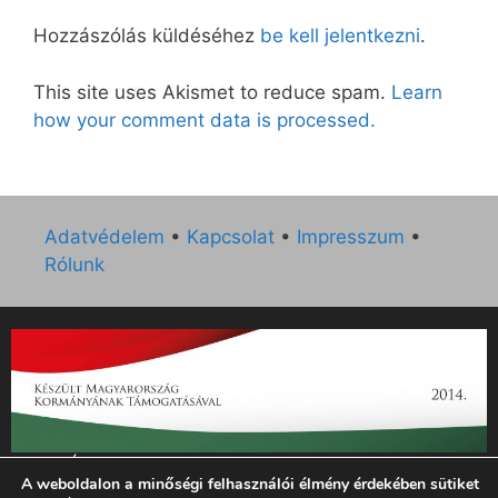
Hozzászólás küldéséhez
be kell jelentkezni
.
This site uses Akismet to reduce spam.
Learn
how your comment data is processed.
Adatvédelem
•
Kapcsolat
•
Impresszum
•
Rólunk
„Az Új Ember katolikus hetilap 2014. évi működésének
A weboldalon a minőségi felhasználói élmény érdekében sütiket
támogatását az EGYH-KCP-14-P-0121 sz. támogatási