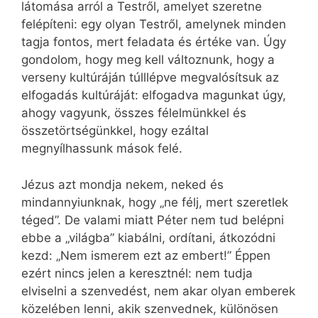
látomása arról a Testről, amelyet szeretne
felépíteni: egy olyan Testről, amelynek minden
tagja fontos, mert feladata és értéke van. Úgy
gondolom, hogy meg kell változnunk, hogy a
verseny kultúráján túlllépve megvalósítsuk az
elfogadás kultúráját: elfogadva magunkat úgy,
ahogy vagyunk, összes félelmünkkel és
összetörtségünkkel, hogy ezáltal
megnyílhassunk mások felé.
Jézus azt mondja nekem, neked és
mindannyiunknak, hogy „ne félj, mert szeretlek
téged”. De valami miatt Péter nem tud belépni
ebbe a „világba” kiabálni, ordítani, átkozódni
kezd: „Nem ismerem ezt az embert!” Éppen
ezért nincs jelen a keresztnél: nem tudja
elviselni a szenvedést, nem akar olyan emberek
közelében lenni, akik szenvednek, különösen