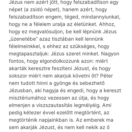
Jézus nem azért jött, hogy felszabadítson egy
népet (a zsidó népet), hanem azért, hogy
felszabadítson engem, téged, mindannyiunkat,
hogy ne a félelem uralja az életünket. Ahhoz,
hogy ez megvalósuljon, be kell lépnünk Jézus
„üzenetébe” azaz tisztában kell lennünk
félelmeinkkel, s ehhez az szükséges, hogy
megtapasztaljuk: Jézus szeret minket. Nagyon
fontos, hogy elgondolkozzunk azon: miért
akarták keresztre feszíteni Jézust, és hogy
sokszor miért nem akarjuk követni őt? Péter
nem tudott hinni a gyönge és sebezhető
Jézusban, aki hagyja és engedi, hogy a kereszt
misztériumához vezessen az útja, és hogy
elmenjen a viszszautasítás legmélyéig. Ami
pedig kétezer évvel ezelőtt megtörtént, az
megtörténik napjainkban is. Az emberek ma
sem akarják Jézust, és nem kell nekik az ő