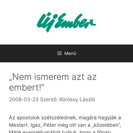
Kilépés
a
tartalomba
Menü
„Nem ismerem azt az
embert!”
2008-03-23
Szerző:
Körössy László
Az apostolok szétszélednek, magára hagyják a
Mestert. Igaz, Péter még ott van a „közelében”,
Máté evangéliumából tudjuk, hogy a főpap