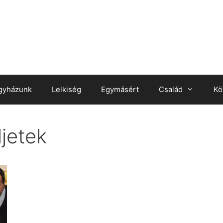
gyházunk
Lelkiség
Egymásért
Család
Kö
jetek