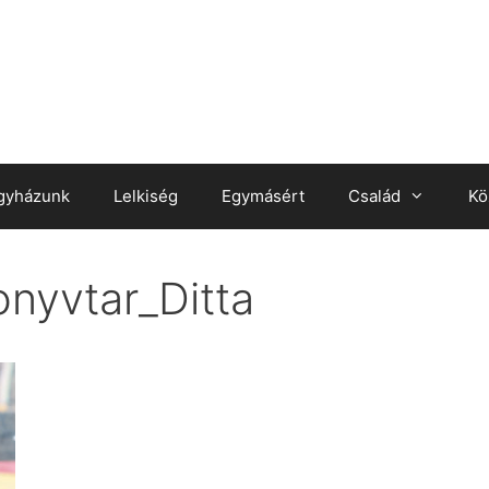
gyházunk
Lelkiség
Egymásért
Család
Kö
onyvtar_Ditta