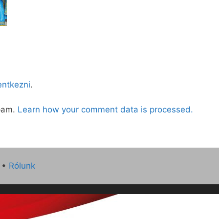
lentkezni
.
spam.
Learn how your comment data is processed.
•
Rólunk