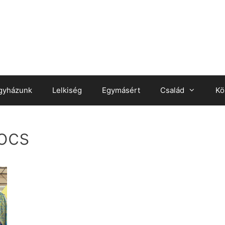
gyházunk
Lelkiség
Egymásért
Család
Kö
ocs