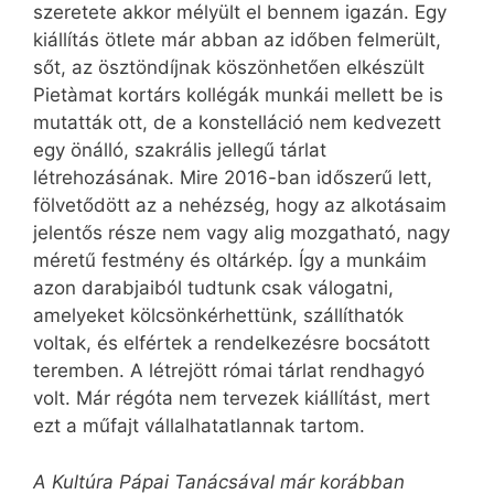
szeretete akkor mélyült el bennem igazán. Egy
kiállítás ötlete már abban az időben felmerült,
sőt, az ösztöndíjnak köszönhetően elkészült
Pietàmat kortárs kollégák munkái mellett be is
mutatták ott, de a konstelláció nem kedvezett
egy önálló, szakrális jellegű tárlat
létrehozásának. Mire 2016-ban időszerű lett,
fölvetődött az a nehéz­ség, hogy az alkotásaim
jelentős része nem vagy alig mozgatható, nagy
méretű festmény és oltárkép. Így a munkáim
azon darabjaiból tudtunk csak válogatni,
amelyeket kölcsönkérhettünk, szállíthatók
voltak, és elfértek a rendelkezésre bocsátott
teremben. A létrejött római tárlat rendhagyó
volt. Már régóta nem tervezek kiállítást, mert
ezt a műfajt vállalhatatlannak tartom.
A Kultúra Pápai Tanácsával már korábban