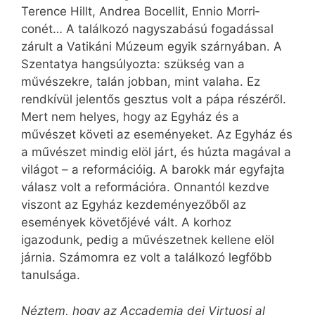
Terence Hillt, Andrea Bocellit, Ennio Mor­ri­
conét… A találkozó nagyszabású fogadással
zárult a Vatikáni Múzeum egyik szárnyában. A
Szentatya hangsúlyozta: szükség van a
művészekre, talán jobban, mint valaha. Ez
rendkívül jelentős gesztus volt a pápa részéről.
Mert nem helyes, hogy az Egyház és a
művészet követi az eseményeket. Az Egyház és
a művészet mindig elöl járt, és húzta magával a
világot – a reformációig. A barokk már egyfajta
válasz volt a reformációra. Onnantól kezdve
viszont az Egyház kezdeményezőből az
események követőjévé vált. A korhoz
igazodunk, pedig a művészetnek kellene elöl
járnia. Számomra ez volt a találkozó legfőbb
tanulsága.
Néztem, hogy az Accademia dei Virtuosi al