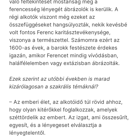
való feltekintését mostanság még a
ferencesség lényegét ábrázolók is kerülik. A
régi alkotók viszont még ezeket az
összefüggéseket hangsúlyozták, nekik kevésbé
volt fontos Ferenc karitásztevékenysége,
viszonya a természettel. Számomra ezért az
1600-as évek, a barokk festészete érdekes
igazán, amikor Ferencet mindig vívódásban,
halálfélelemben vagy extázisban ábrázolták.
Ezek szerint az utóbbi években is marad
kizárólagosan a szakrális témáknál?
– Az emberi élet, az alkotóidő túl rövid ahhoz,
hogy olyan kitérőkkel foglalkozzak, amelyek
széttördelik az embert. Az izgat, ami összesűrít,
egyesít, és a lényegeset elválasztja a
lényegtelentől.