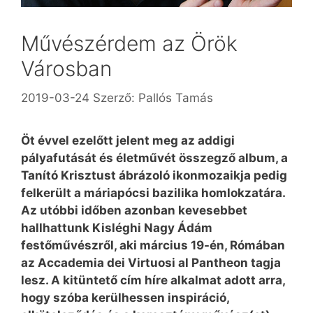
Művészérdem az Örök
Városban
2019-03-24
Szerző:
Pallós Tamás
Öt évvel ezelőtt jelent meg az addigi
pályafutását és életművét összegző album, a
Tanító Krisztust ábrázoló ikonmozaikja pedig
felkerült a máriapócsi bazilika homlokzatára.
Az utóbbi időben azonban kevesebbet
hallhattunk Kisléghi Nagy Ádám
festőművészről, aki március 19-én, Rómában
az Accademia dei Virtuosi al Pantheon tagja
lesz. A kitüntető cím híre alkalmat adott arra,
hogy szóba kerülhessen inspiráció,