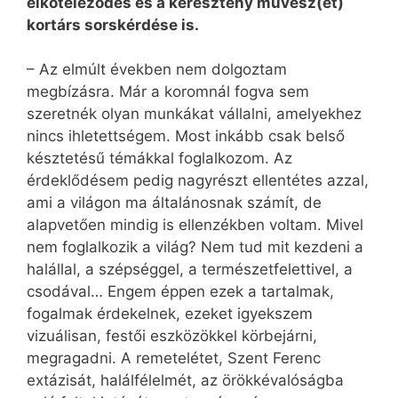
elköteleződés és a keresztény művész(et)
kortárs sorskérdése is.
– Az elmúlt években nem dolgoztam
megbízásra. Már a koromnál fogva sem
szeretnék olyan munkákat vállalni, amelyekhez
nincs ihletettségem. Most inkább csak belső
késztetésű témákkal foglalkozom. Az
érdeklődésem pedig nagyrészt ellentétes azzal,
ami a világon ma általánosnak számít, de
alapvetően mindig is ellenzékben voltam. Mivel
nem foglalkozik a világ? Nem tud mit kezdeni a
halállal, a szépséggel, a természetfelettivel, a
csodával… Engem éppen ezek a tartalmak,
fogalmak érdekelnek, ezeket igyek­szem
vizuálisan, festői eszközökkel körbejárni,
megragadni. A remetelétet, Szent Ferenc
extázisát, halálfélelmét, az örökkévalóságba