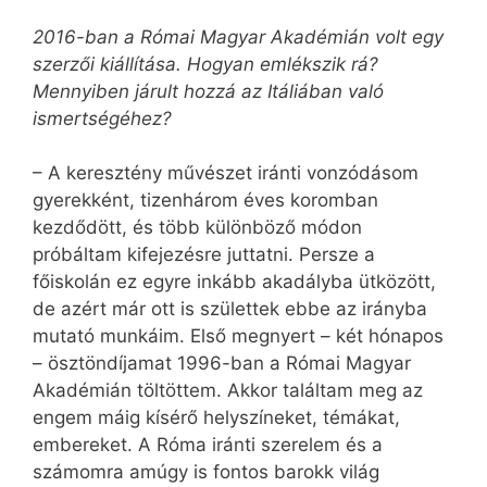
2016-ban a Római Magyar Akadémián volt egy
szerzői kiállítása. Hogyan emlékszik rá?
Mennyiben járult hozzá az Itáliában való
ismertségéhez?
– A keresztény művészet iránti vonzódásom
gyerekként, tizenhárom éves koromban
kezdődött, és több különböző módon
próbáltam kifejezésre juttatni. Persze a
főiskolán ez egyre inkább akadályba ütközött,
de azért már ott is születtek ebbe az irányba
mutató munkáim. Első megnyert – két hónapos
– ösztöndíjamat 1996-ban a Római Magyar
Akadémián töltöttem. Akkor találtam meg az
engem máig kísérő helyszíneket, témákat,
embereket. A Róma iránti szerelem és a
számomra amúgy is fontos barokk világ