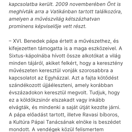
kapcsolatba került. 2009 novemberében Önt is
meghívták arra a Vatikánban tartott találkozóra,
amelyen a művészvilág kétszázhatvan
prominens képviselője vett részt.
– XVI. Benedek pápa értett a művészethez, és
kifejezetten támogatta is a maga eszközeivel. A
Sixtus-kápolnába hívott össze alkotókat a világ
minden tájáról, akiket felkért, hogy a keresztény
művészeten keresztül vonják szorosabbra a
kapcsolatot az Egyházzal. Azt a fajta kötődést
szándékozott újjáéleszteni, amely korábban
évszázadokon keresztül megvolt. Tudjuk, hogy
ez a köldökzsinór elszakadt vagy inkább
elvágták, és mindenki a saját útját kezdte járni.
A pápa előadást tartott, illetve Ravasi bíboros,
a Kultúra Pápai Tanácsának elnöke is beszédet
mondott. A vendégek közül felismertem