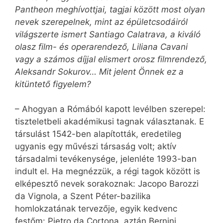
Pantheon meghívottjai, tagjai között most olyan
nevek szerepelnek, mint az épületcsodáiról
világszerte ismert Santiago Calatrava, a kiváló
olasz film- és operarendező, Liliana Cavani
vagy a számos díjjal elismert orosz filmrendező,
Alek­sandr Sokurov… Mit jelent Önnek ez a
kitüntető figyelem?
– Ahogyan a Rómából kapott levélben szerepel:
tiszteletbeli akadémikusi tagnak választanak. E
társulást 1542-ben alapították, eredetileg
ugyanis egy művészi társaság volt; aktív
társadalmi tevékenysége, jelenléte 1993-ban
indult el. Ha megnézzük, a régi tagok között is
elképesztő nevek sorakoznak: Jacopo Barozzi
da Vignola, a Szent Péter-bazilika
homlokzatának tervezője, egyik kedvenc
festőm: Pietro da Cortona, aztán Bernini,