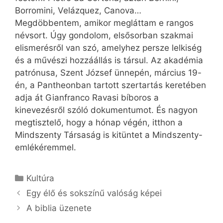
Borromini, Velázquez, Canova…
Megdöbbentem, amikor megláttam e rangos
névsort. Úgy gondolom, elsősorban szakmai
elismerésről van szó, amelyhez persze lelkiség
és a művészi hozzáállás is társul. Az akadémia
patrónusa, Szent József ünnepén, március 19-
én, a Pantheonban tartott szertartás keretében
adja át Gianfranco Ravasi bíboros a
kinevezésről szóló dokumentumot. És nagyon
megtisztelő, hogy a hónap végén, itthon a
Mindszenty Társaság is kitüntet a Mindszenty-
emlékéremmel.
Kategória
Kultúra
Egy élő és sokszínű valóság képei
A biblia üzenete