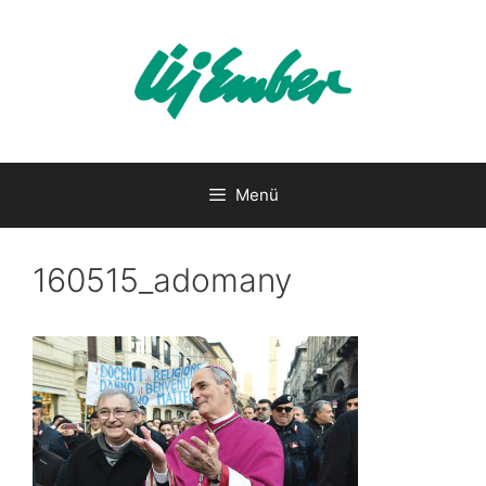
Kilépés
a
tartalomba
Menü
160515_adomany