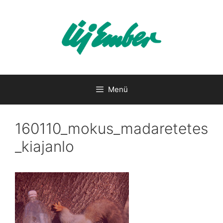
Kilépés
a
tartalomba
Menü
160110_mokus_madaretetes
_kiajanlo