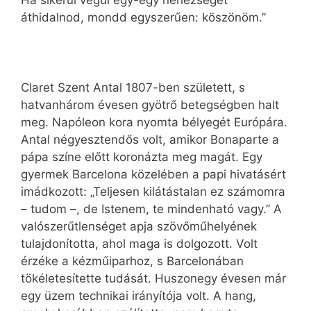
Ha sikerül végül egy-egy nehézséget
áthidalnod, mondd egyszerűen: köszönöm.”
Claret Szent Antal 1807-ben született, s
hatvanhárom évesen gyötrő betegségben halt
meg. Napóleon kora nyomta bélyegét Európára.
Antal négyesztendős volt, amikor Bonaparte a
pápa színe előtt koronázta meg magát. Egy
gyermek Barcelona közelében a papi hivatásért
imádkozott: „Teljesen kilátástalan ez számomra
– tudom –, de Istenem, te mindenható vagy.” A
valószerűtlenséget apja szövőműhelyének
tulajdonította, ahol maga is dolgozott. Volt
érzéke a kézműiparhoz, s Barcelonában
tökéletesítette tudását. Huszonegy évesen már
egy üzem technikai irányítója volt. A hang,