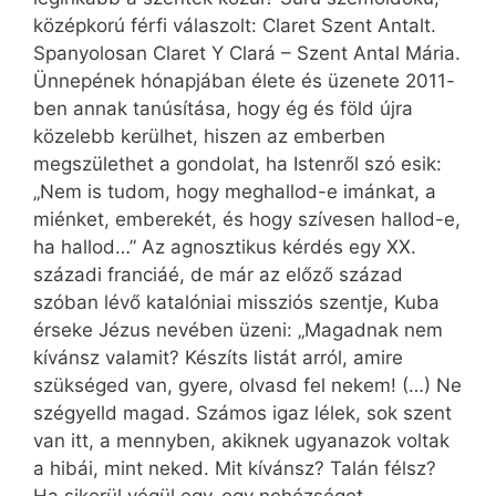
középkorú férfi válaszolt: Claret Szent Antalt.
Spanyolosan Claret Y Clará – Szent Antal Mária.
Ünnepének hónapjában élete és üzenete 2011-
ben annak tanúsítása, hogy ég és föld újra
közelebb kerülhet, hiszen az emberben
megszülethet a gondolat, ha Istenről szó esik:
„Nem is tudom, hogy meghallod-e imánkat, a
miénket, emberekét, és hogy szívesen hallod-e,
ha hallod…” Az agnosztikus kérdés egy XX.
századi franciáé, de már az előző század
szóban lévő katalóniai missziós szentje, Kuba
érseke Jézus nevében üzeni: „Magadnak nem
kívánsz valamit? Készíts listát arról, amire
szükséged van, gyere, olvasd fel nekem! (…) Ne
szégyelld magad. Számos igaz lélek, sok szent
van itt, a mennyben, akiknek ugyanazok voltak
a hibái, mint neked. Mit kívánsz? Talán félsz?