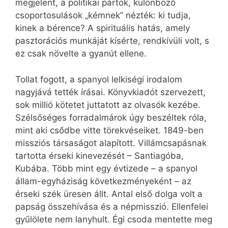
megjelent, a politikai pártok, különböző
csoportosulások „kémnek” nézték: ki tudja,
kinek a bérence? A spirituális hatás, amely
pasztorációs munkáját kísérte, rendkívüli volt, s
ez csak növelte a gyanút ellene.
Tollat fogott, a spanyol lelkiségi irodalom
nagyjává tették írásai. Könyvkiadót szervezett,
sok millió kötetet juttatott az olvasók kezébe.
Szélsőséges forradalmárok úgy beszéltek róla,
mint aki csődbe vitte törekvéseiket. 1849-ben
missziós társaságot alapított. Villámcsapásnak
tartotta érseki kinevezését – Santiagóba,
Kubába. Több mint egy évtizede – a spanyol
állam-egyháziság következményeként – az
érseki szék üresen állt. Antal első dolga volt a
papság összehívása és a népmisszió. Ellenfelei
gyűlölete nem lanyhult. Égi csoda mentette meg