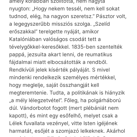
amely korábban szólította, nem hagyta
nyugton: „Hogy nekem tessél, nem kell sokat
tudnod, elég, ha nagyon szeretsz.” Pásztor volt,
a legegyszerűbb missziós szolga. „Szelíd
erőszakkal” terelgette nyáját, amikor
Katalóniában valóságos csodát tett a
tévelygőkkel-keresőkkel. 1835-ben szentelték
pappá, jezsuita akart lenni, de reumatikus
fájdalmai miatt elbocsátották a rendből.
Rendkívüli jelek kísérték pályáját. S mivel
mindenki rendelkezik személyes mértékkel,
hogy meglelje, saját összhangját kell
megteremtenie. Tudta, a politikának is hiányzik
„a mély lélegzetvétel”. Főleg, ha polgárháború
dúl. Vándorbotot fogott (mert plébániát nem
kapott), és mint egy esőfelhő, melyet csak a
Lélek fuvallata vezényel, vitte Isten igéjének
harmatát, esőjét a szomjazó lelkeknek. Akárhol