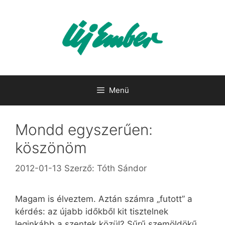
Kilépés
a
tartalomba
Menü
Mondd egyszerűen:
köszönöm
2012-01-13
Szerző:
Tóth Sándor
Magam is élveztem. Aztán számra „futott” a
kérdés: az újabb időkből kit tisztelnek
leginkább a szentek közül? Sűrű szemöldökű,