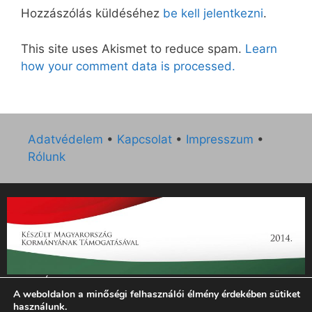
Hozzászólás küldéséhez
be kell jelentkezni
.
This site uses Akismet to reduce spam.
Learn
how your comment data is processed.
Adatvédelem
•
Kapcsolat
•
Impresszum
•
Rólunk
„Az Új Ember katolikus hetilap 2014. évi működésének
A weboldalon a minőségi felhasználói élmény érdekében sütiket
támogatását az EGYH-KCP-14-P-0121 sz. támogatási
használunk.