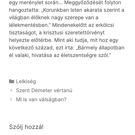
egy merénylet során… Meggyőződését folyton
hangoztatta: „Korunkban Isten akarata szerint a
világban élőknek nagy szerepe van a
lélekmentésben.” Mindenekelőtt az erkölcsi
tisztaságot, a krisztusi szeretettörvényt
helyezte előtérbe. Mint aki tudja, mit hoz egy
következő század, ezt írta: „Bármely állapotban
él valaki, hivatása az életszentségre szól.”
Kategória
Lelkiség
Szent Demeter vértanú
Mi is van válságban?
Szólj hozzá!