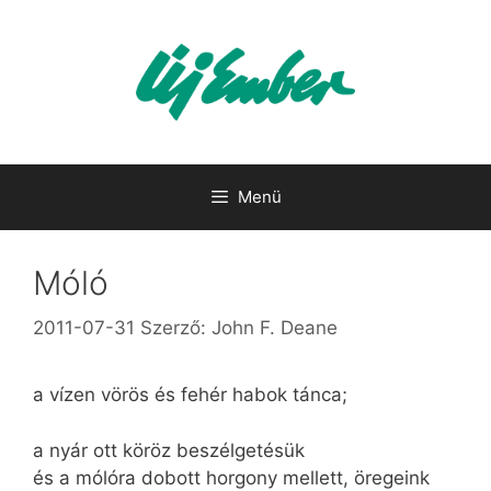
Kilépés
a
tartalomba
Menü
Móló
2011-07-31
Szerző:
John F. Deane
a vízen vörös és fehér habok tánca;
a nyár ott köröz beszélgetésük
és a mólóra dobott horgony mellett, öregeink