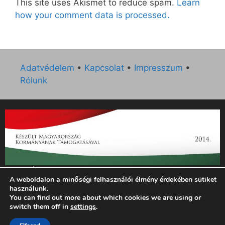
This site uses Akismet to reduce spam.
Learn
how your comment data is processed.
Adatvédelem
•
Kapcsolat
•
Impresszum
•
Rólunk
„Az Új Ember katolikus hetilap 2014. évi működésének
A weboldalon a minőségi felhasználói élmény érdekében sütiket
támogatását az EGYH-KCP-14-P-0121 sz. támogatási
használunk.
szerződés keretében 3 000 000 Ft összegben támogatta az
You can find out more about which cookies we are using or
Emberi Erőforrások Minisztériuma.”
switch them off in
settings
.