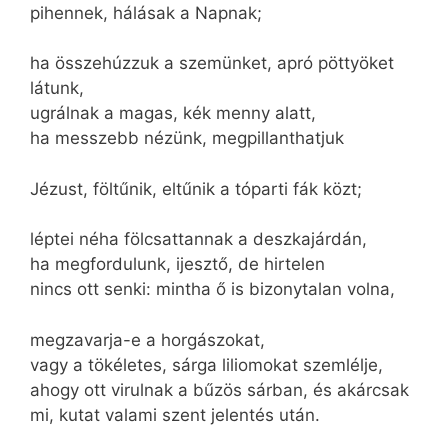
pihennek, hálásak a Napnak;
ha összehúzzuk a szemünket, apró pöttyöket
látunk,
ugrálnak a magas, kék menny alatt,
ha messzebb nézünk, megpillanthatjuk
Jézust, föltűnik, eltűnik a tóparti fák közt;
léptei néha fölcsattannak a deszkajárdán,
ha megfordulunk, ijesztő, de hirtelen
nincs ott senki: mintha ő is bizonytalan volna,
megzavarja-e a horgászokat,
vagy a tökéletes, sárga liliomokat szemlélje,
ahogy ott virulnak a bűzös sárban, és akárcsak
mi, kutat valami szent jelentés után.