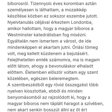
bíborosról. Tizennyolc éves koromban aztán
személyesen is láthattam, a mozaikkép
készítése közben ez sokszor eszembe jutott.
Nyelvtanulás céljával érkeztem Londonba,
amikor hallottam, hogy a magyar bíboros a
Westminster katedrálisban fog misézni.
Egyáltalán nem ismertem a várost, de ide
mindenképpen el akartam jutni. Óriási tömeg
volt, meg kellett küzdenem a bejutásért.
Felejthetetlen emlék számomra, ma is magam
előtt látom, ahogy a bevonuláskor elhaladt
előttem. Életemben először voltam egy szent
közelében, egészen beleremegtem.
A szentbeszédből egy rövid összegzést több
nyelven kiosztottak, ebből és minden
benyomásomból az rajzolódott ki, hogy a
magyar bíboros nem táplált haragot a szívében,
nem akart senkin bosszút állni az őt ért