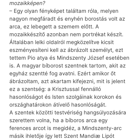
mozaikképen?
– Egy olyan fényképet találtam róla, melyen
nagyon megfáradt és enyhén borostás volt az
arca, ez lebegett a szemem előtt. A
mozaikkészítő azonban nem portrékat készít.
Általában lelki oldalról megközelítve kicsit
eszményesíteni kell az ábrázolt személyt, ezt
tettem Pio atya és Mindszenty József esetében
is. A magyar bíborost szentnek tartom, akit az
egyház szentté fog avatni. Ezért amikor őt
ábrázoltam, azt akartam kifejezni, mit is jelent
ez a szentség: a Krisztussal fennálló
hasonlóságot és Isten szolgáinak korokon és
országhatárokon átívelő hasonlóságát.
A szentek közötti testvériség hangsúlyozására
szerettem volna, ha a bíboros arca egy
ferences arcot is megidéz, a Mindszenty-arc
másik ihletője így lett Szent Mandiæ Lipót