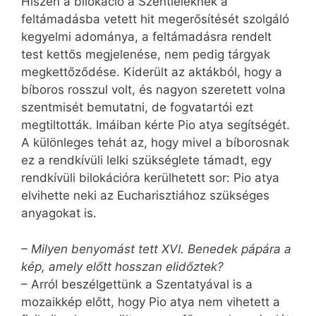
Hiszen a bilokáció a Szentléleknek a
feltámadásba vetett hit megerősítését szolgáló
kegyelmi adománya, a feltámadásra rendelt
test kettős megjelenése, nem pedig tárgyak
megkettőződése. Kiderült az aktákból, hogy a
bíboros rosszul volt, és nagyon szeretett volna
szentmisét bemutatni, de fogvatartói ezt
megtiltották. Imáiban kérte Pio atya segítségét.
A különleges tehát az, hogy mivel a bíborosnak
ez a rendkívüli lelki szükséglete támadt, egy
rendkívüli bilokációra kerülhetett sor: Pio atya
elvihette neki az Eucharisztiához szükséges
anyagokat is.
– Milyen benyomást tett XVI. Benedek pápára a
kép, amely előtt hosszan elidőztek?
– Arról beszélgettünk a Szentatyával is a
mozaikkép előtt, hogy Pio atya nem vihetett a