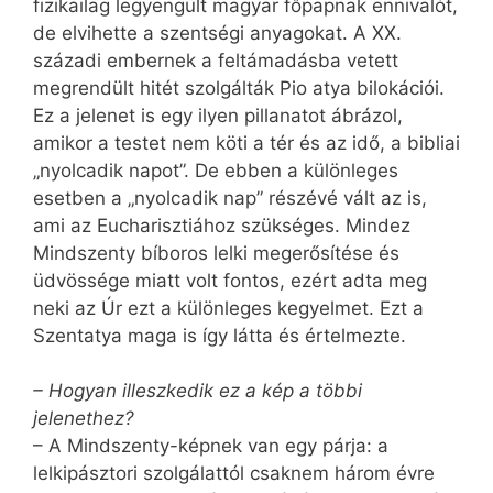
fizikailag legyengült magyar főpapnak ennivalót,
de elvihette a szentségi anyagokat. A XX.
századi embernek a feltámadásba vetett
megrendült hitét szolgálták Pio atya bilokációi.
Ez a jelenet is egy ilyen pillanatot ábrázol,
amikor a testet nem köti a tér és az idő, a bibliai
„nyolcadik napot”. De ebben a különleges
esetben a „nyolcadik nap” részévé vált az is,
ami az Eucharisztiához szükséges. Mindez
Mindszenty bíboros lelki megerősítése és
üdvössége miatt volt fontos, ezért adta meg
neki az Úr ezt a különleges kegyelmet. Ezt a
Szentatya maga is így látta és értelmezte.
– Hogyan illeszkedik ez a kép a többi
jelenethez?
– A Mindszenty-képnek van egy párja: a
lelkipásztori szolgálattól csaknem három évre