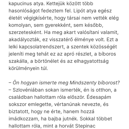
kapucinus atya. Kettejük között több
hasonlóságot fedeztem fel. Lipót atya egész
életét végigkísérte, hogy társai nem vették elég
komolyan, sem gyerekként, sem később,
szerzetesként. Ha meg akart valósítani valamit,
akadályozták, ez visszatérő élménye volt. Ezt a
lelki kapcsolatrendszert, a szentek közösségét
jeleníti meg tehát ez az apró részlet, a bíboros
szakálla, a börtönélet és az elhagyatottság
körülményein túl.
– Ön hogyan ismerte meg Mindszenty bíborost?
– Szlovéniában sokan ismerték, én is otthon, a
családban hallottam róla először. Édesapám
sokszor emlegette, vértanúnak nevezte, és
biztatott, hogy ne érte, hanem hozzá
imádkozzam, ha bajba jutnék. Sokkal többet
hallottam róla, mint a horvát Stepinac