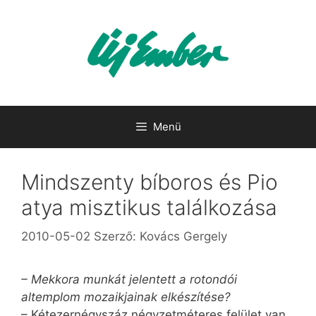
Kilépés
a
tartalomba
Menü
Mindszenty bíboros és Pio
atya misztikus találkozása
2010-05-02
Szerző:
Kovács Gergely
– Mekkora munkát jelentett a rotondói
altemplom mozaikjainak elkészítése?
– Kétezernégyszáz négyzetméteres felület van