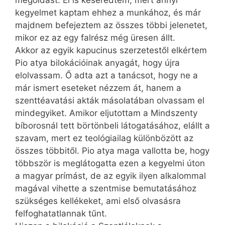
megoldást. El is keseredtem, mert annyi
kegyelmet kaptam ehhez a munkához, és már
majdnem befejeztem az összes többi jelenetet,
mikor ez az egy falrész még üresen állt.
Akkor az egyik kapucinus szerzetestől elkértem
Pio atya bilokációinak anyagát, hogy újra
elolvassam. Ő adta azt a tanácsot, hogy ne a
már ismert eseteket nézzem át, hanem a
szenttéavatási akták másolatában olvassam el
mindegyiket. Amikor eljutottam a Mindszenty
bíborosnál tett börtönbeli látogatásához, elállt a
szavam, mert ez teológiailag különbözött az
összes többitől. Pio atya maga vallotta be, hogy
többször is meglátogatta ezen a kegyelmi úton
a magyar prímást, de az egyik ilyen alkalommal
magával vihette a szentmise bemutatásához
szükséges kellékeket, ami első olvasásra
felfoghatatlannak tűnt.