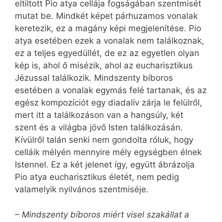
eltiltott Pio atya cellája fogságában szentmisét
mutat be. Mindkét képet párhuzamos vonalak
keretezik, ez a magány képi megjelenítése. Pio
atya esetében ezek a vonalak nem találkoznak,
ez a teljes egyedüllét, de ez az egyetlen olyan
kép is, ahol ő misézik, ahol az eucharisztikus
Jézussal találkozik. Mindszenty bíboros
esetében a vonalak egymás felé tartanak, és az
egész kompozíciót egy diadalív zárja le felülről,
mert itt a találkozáson van a hangsúly, két
szent és a világba jövő Isten találkozásán.
Kívülről talán senki nem gondolta róluk, hogy
celláik mélyén mennyire mély egységben élnek
Istennel. Ez a két jelenet így, együtt ábrázolja
Pio atya eucharisztikus életét, nem pedig
valamelyik nyilvános szentmiséje.
– Mindszenty bíboros miért visel szakállat a