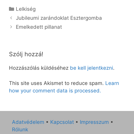
Kategória
Lelkiség
Jubileumi zarándoklat Esztergomba
Emelkedett pillanat
Szólj hozzá!
Hozzászólás küldéséhez
be kell jelentkezni
.
This site uses Akismet to reduce spam.
Learn
how your comment data is processed.
Adatvédelem
•
Kapcsolat
•
Impresszum
•
Rólunk