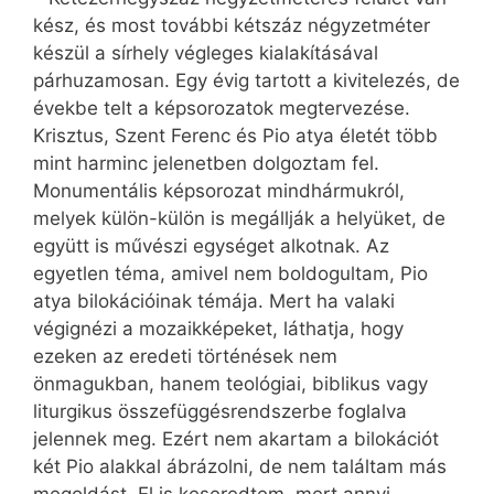
kész, és most további kétszáz négyzetméter
készül a sírhely végleges kialakításával
párhuzamosan. Egy évig tartott a kivitelezés, de
évekbe telt a képsorozatok megtervezése.
Krisztus, Szent Ferenc és Pio atya életét több
mint harminc jelenetben dolgoztam fel.
Monumentális képsorozat mindhármukról,
melyek külön-külön is megállják a helyüket, de
együtt is művészi egységet alkotnak. Az
egyetlen téma, amivel nem boldogultam, Pio
atya bilokációinak témája. Mert ha valaki
végignézi a mozaikképeket, láthatja, hogy
ezeken az eredeti történések nem
önmagukban, hanem teológiai, biblikus vagy
liturgikus összefüggésrendszerbe foglalva
jelennek meg. Ezért nem akartam a bilokációt
két Pio alakkal ábrázolni, de nem találtam más