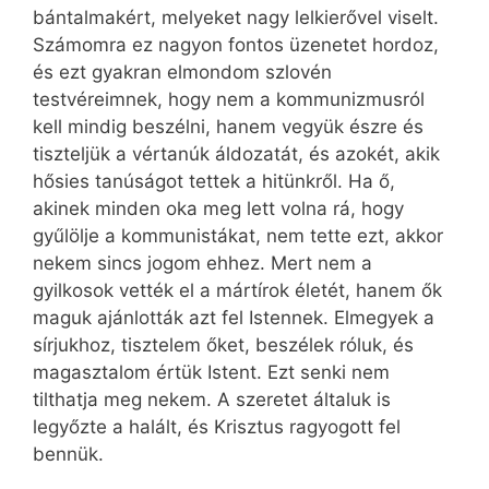
bántalmakért, melyeket nagy lelkierővel viselt.
Számomra ez nagyon fontos üzenetet hordoz,
és ezt gyakran elmondom szlovén
testvéreimnek, hogy nem a kommunizmusról
kell mindig beszélni, hanem vegyük észre és
tiszteljük a vértanúk áldozatát, és azokét, akik
hősies tanúságot tettek a hitünkről. Ha ő,
akinek minden oka meg lett volna rá, hogy
gyűlölje a kommunistákat, nem tette ezt, akkor
nekem sincs jogom ehhez. Mert nem a
gyilkosok vették el a mártírok életét, hanem ők
maguk ajánlották azt fel Istennek. Elmegyek a
sírjukhoz, tisztelem őket, beszélek róluk, és
magasztalom értük Istent. Ezt senki nem
tilthatja meg nekem. A szeretet általuk is
legyőzte a halált, és Krisztus ragyogott fel
bennük.