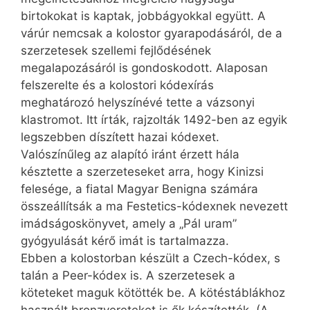
birtokokat is kaptak, jobbágyokkal együtt. A
várúr nemcsak a kolostor gyarapodásáról, de a
szerzetesek szellemi fejlődésének
megalapozásáról is gondoskodott. Alaposan
felszerelte és a kolostori kódexírás
meghatározó helyszínévé tette a vázsonyi
klastromot. Itt írták, rajzolták 1492-ben az egyik
legszebben díszített hazai kódexet.
Valószínűleg az alapító iránt érzett hála
késztette a szerzeteseket arra, hogy Kinizsi
felesége, a fiatal Magyar Benigna számára
összeállítsák a ma Festetics-kódexnek nevezett
imádságoskönyvet, amely a „Pál uram”
gyógyulását kérő imát is tartalmazza.
Ebben a kolostorban készült a Czech-kódex, s
talán a Peer-kódex is. A szerzetesek a
köteteket maguk kötötték be. A kötéstáblákhoz