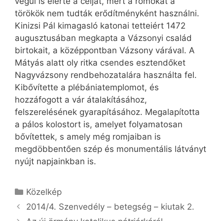
végül is elérte a célját, mert a romokat a
törökök nem tudták erődítményként használni.
Kinizsi Pál kimagasló katonai tetteiért 1472
augusztusában megkapta a Vázsonyi család
birtokait, a középpontban Vázsony várával. A
Mátyás alatt oly ritka csendes esztendőket
Nagyvázsony rendbehozatalára használta fel.
Kibővítette a plébániatemplomot, és
hozzáfogott a vár átalakításához,
felszerelésének gyarapításához. Megalapította
a pálos kolostort is, amelyet folyamatosan
bővítettek, s amely még romjaiban is
megdöbbentően szép és monumentális látványt
nyújt napjainkban is.
Kategória
Közelkép
2014/4. Szenvedély – betegség – kiutak 2.