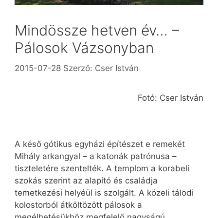
Mindössze hetven év… –
Pálosok Vázsonyban
2015-07-28
Szerző:
Cser István
Fotó: Cser István
A késő gótikus egyházi építészet e remekét
Mihály arkangyal – a katonák patrónusa –
tiszteletére szentelték. A templom a korabeli
szokás szerint az alapító és családja
temetkezési helyéül is szolgált. A közeli tálodi
kolostorból átköltözött pálosok a
megélhetésükhöz megfelelő nagyságú