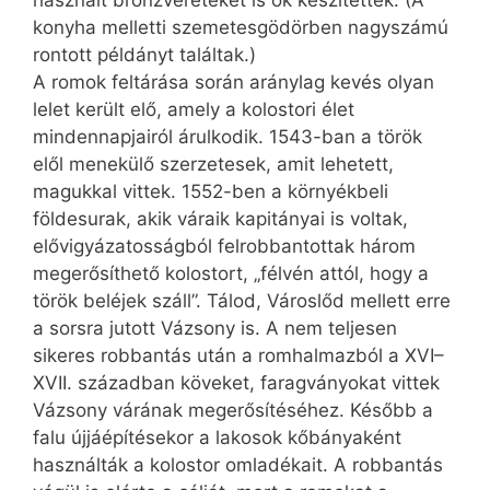
használt bronzvereteket is ők készítették. (A
konyha melletti szemetesgödörben nagyszámú
rontott példányt találtak.)
A romok feltárása során aránylag kevés olyan
lelet került elő, amely a kolostori élet
mindennapjairól árulkodik. 1543-ban a török
elől menekülő szerzetesek, amit lehetett,
magukkal vittek. 1552-ben a környékbeli
földesurak, akik váraik kapitányai is voltak,
elővigyázatosságból felrobbantottak három
megerősíthető kolostort, „félvén attól, hogy a
török beléjek száll”. Tálod, Városlőd mellett erre
a sorsra jutott Vázsony is. A nem teljesen
sikeres robbantás után a romhalmazból a XVI–
XVII. században köveket, faragványokat vittek
Vázsony várának megerősítéséhez. Később a
falu újjáépítésekor a lakosok kőbányaként
használták a kolostor omladékait. A robbantás