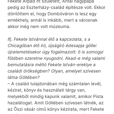
Fekete Árpád itt született, Antal nagypapa
pedig az Eszterházy-család építésze volt. Ekkor
döntöttem el, hogy Dombóváron is lesz egy
emlékhely, annál is inkább, mert a városnak
akkor még nem volt múzeuma.
Ifj. Fekete Istvánnal élő a kapcsolata, s a
Chicagóban élő író, újságíró édesapja göllei
újratemetésekor úgy fogalmazott: ő is somogyi
földben szeretne nyugodni. Akad-e még valami
bemutatásra méltó Fekete István-ereklye a
családi örökségben? Olyan, amelyet szívesen
látna Göllében?
– A család tulajdonában még számtalan levél,
kézirat, könyv és használati tárgy van,
melyekből mindig kapunk valamit, amikor Pista
hazalátogat. Amit Göllében szívesen látnék, az
az Őszi vásár című könyv kézirata, mert Fekete