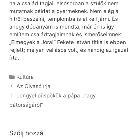
ha a család tagjai, elsősorban a szülők nem
mutatnak példát a gyermeknek. Nem elég a
hitről beszélni, templomba is el kell járni. És
ahogy dédanyám is mondta, már én is így
említem családtagjaimnak és ismerőseimnek:
„Elmegyek a Jóra!” Fekete István titka is ebben
rejlett; mélyen vallásos volt, és mindig az igazat
írta.
Kategória
Kultúra
Az Olvasó írja
Lengyel püspökök a pápa „nagy
bátorságáról”
Szólj hozzá!