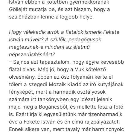
István ebben a kötetben gyermekkorának
Gölléjét mutatja be, és azt hiszem, hogy a
szülőházban lenne a legjobb helye.
Hogy vélekedik arról: a fiatalok ismerik Fekete
István műveit? A szülők, pedagógusok
megtesznek-e mindent az életmű
népszerűsítéséért?
– Sajnos azt tapasztalom, hogy egyre kevesebb
fiatal olvas. Még jó, hogy a Vuk kötelező
olvasmány. Éppen az ősz folyamán kérte el
tőlem a szegedi Mozaik Kiadó az író kutyájának
fényképét, mert a harmadik osztályosok
számára írt tankönyvben egy idézet jelenik
majd meg a Bogáncsból, és mellette lesz a fotó
is. Ezért írja ki egyesületünk már tizenharmadik
éve a Fekete István és én című rajzpályázatot.
Ennek sikere van, mert tavaly már harmincnyolc