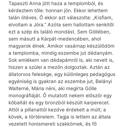
Tapaszti Anna jött haza a templomból, és
kérdeztem tőle: honnan jön. Ekkor lehettem
talán ötéves. Ő ekkor azt válaszolta: „Kisfiam,
elvoltam a Jóra.” Azóta sem hallottam senkitől
ezt a szép és találó mondást. Sem Göllében,
sem másutt a Kárpát-medencében, ahol
magyarok élnek. Amikor vasárnap készülődöm
a templomba, mindig eszembe jut dédanyám.
Sok emlékem van dédapámról is, aki nevelt is,
hiszen a szülei a mezőn dolgoztak. Aztán az
állatorvos felesége, egy különleges pedagógus
egyéniség is gyakran az eszembe jut, Belányi
Walterné, Mária néni, aki megírta Gölle
monográfiáját. Ő mutatott nekem először egy
kőbaltát és egy bronzból készült karperecet.
Attól a pillanattól kezdve érdekelt a múlt; a
kövek, a történelem. Tagja is lettem az általa
vezetett honismereti szakkörnek, és fő