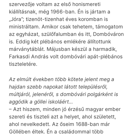
szervezője voltam az első honismereti
kiállításnak, még 1966-ban. Én is jártam a
„Jóra”; tizenöt-tizenhat éves koromban is
ministráltam. Amikor csak tehetem, támogatom
az egyházat, szülőfalumban és itt, Dombóváron
is. Eddig két plébános emlékére állítottunk
márványtáblát. Májusban készül a harmadik,
Farkasdi András volt dombóvári apát-plébános
tiszteletére.
Az elmúlt években több kötete jelent meg a
hajdan szebb napokat látott településről,
múltjáról, jelenéről, s dombóvári polgárként is
aggódik a göllei iskoláért…
– Azt hiszem, minden jó érzésű magyar ember
szereti és tiszteli azt a helyet, ahol született,
ahol nevelkedett. Az őseim 1688-ban már
Göllében éltek. Én a családommal több