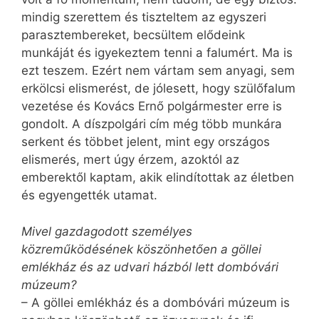
mindig szerettem és tiszteltem az egyszeri
parasztembereket, becsültem elődeink
munkáját és igyekeztem tenni a falumért. Ma is
ezt teszem. Ezért nem vártam sem anyagi, sem
erkölcsi elismerést, de jólesett, hogy szülőfalum
vezetése és Kovács Ernő polgármester erre is
gondolt. A díszpolgári cím még több munkára
serkent és többet jelent, mint egy országos
elismerés, mert úgy érzem, azoktól az
emberektől kaptam, akik elindítottak az életben
és egyengették utamat.
Mivel gazdagodott személyes
közreműködésének köszönhetően a göllei
emlékház és az udvari házból lett dombóvári
múzeum?
– A göllei emlékház és a dombóvári múzeum is