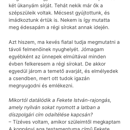
két ükanyám sírját. Tehát nekik már ők a
szépszüleik voltak. Mécsest gyújtottunk, és
imádkoztunk értük is. Nekem is így mutatta
meg édesapám a régi sírokat annak idején.
Azt hiszem, ma kevés fiatal tudja megmutatni a
távoli felmenőinek nyughelyét. Jómagam
egyébként az ünnepek elmúltával minden
évben felkeresem a régi sírokat. De akkor
egyedül járom a temető avarját, és elmélyedek
a csendben, mert ott tudok igazán
megnyugodni és emlékezni.
Mikortól datálódik a Fekete István-rajongás,
amely nyilván sokat nyomott a latban a
díszpolgári cím odaítélése kapcsán?
– Tízéves voltam, amikor szüleimtől megkaptam
A koppányi aga testamentuma című Fekete