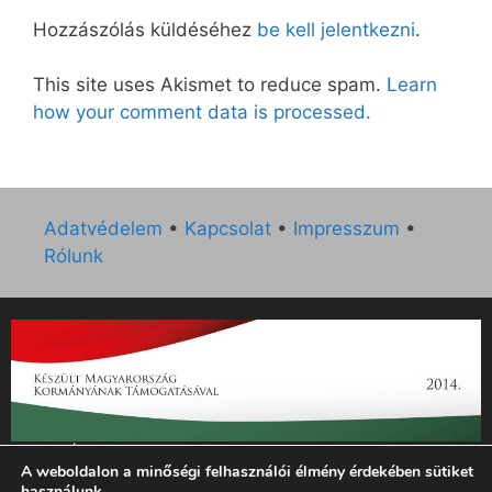
Hozzászólás küldéséhez
be kell jelentkezni
.
This site uses Akismet to reduce spam.
Learn
how your comment data is processed.
Adatvédelem
•
Kapcsolat
•
Impresszum
•
Rólunk
„Az Új Ember katolikus hetilap 2014. évi működésének
A weboldalon a minőségi felhasználói élmény érdekében sütiket
támogatását az EGYH-KCP-14-P-0121 sz. támogatási
használunk.