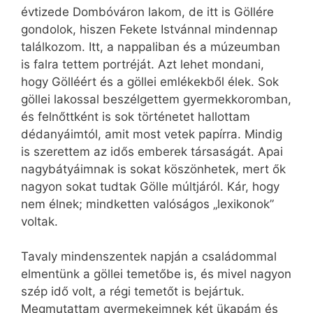
évtizede Dombóváron lakom, de itt is Göllére
gondolok, hiszen Fekete Istvánnal mindennap
találkozom. Itt, a nappaliban és a múzeumban
is falra tettem portréját. Azt lehet mondani,
hogy Gölléért és a göllei emlékekből élek. Sok
göllei lakossal beszélgettem gyermekkoromban,
és felnőttként is sok történetet hallottam
dédanyáimtól, amit most vetek papírra. Mindig
is szerettem az idős emberek társaságát. Apai
nagybátyáimnak is sokat köszönhetek, mert ők
nagyon sokat tudtak Gölle múltjáról. Kár, hogy
nem élnek; mindketten valóságos „lexikonok”
voltak.
Tavaly mindenszentek napján a családommal
elmentünk a göllei temetőbe is, és mivel nagyon
szép idő volt, a régi temetőt is bejártuk.
Megmutattam gyermekeimnek két ükapám és