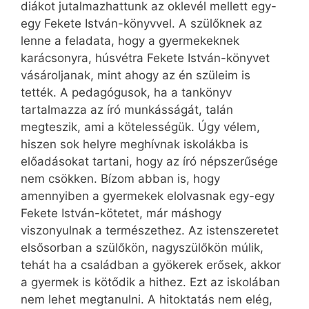
diákot jutalmazhattunk az oklevél mellett egy-
egy Fekete István-könyvvel. A szülőknek az
lenne a feladata, hogy a gyermekeknek
karácsonyra, húsvétra Fekete István-könyvet
vásároljanak, mint ahogy az én szüleim is
tették. A pedagógusok, ha a tankönyv
tartalmazza az író munkásságát, talán
megteszik, ami a kötelességük. Úgy vélem,
hiszen sok helyre meghívnak iskolákba is
előadásokat tartani, hogy az író népszerűsége
nem csökken. Bízom abban is, hogy
amennyiben a gyermekek elolvasnak egy-egy
Fekete István-kötetet, már máshogy
viszonyulnak a természethez. Az istenszeretet
elsősorban a szülőkön, nagyszülőkön múlik,
tehát ha a családban a gyökerek erősek, akkor
a gyermek is kötődik a hithez. Ezt az iskolában
nem lehet megtanulni. A hitoktatás nem elég,