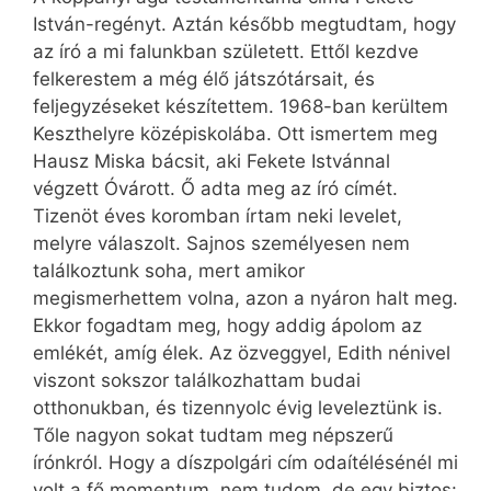
István-regényt. Aztán később megtudtam, hogy
az író a mi falunkban született. Ettől kezdve
felkerestem a még élő játszótársait, és
feljegyzéseket készítettem. 1968-ban kerültem
Keszthelyre középiskolába. Ott ismertem meg
Hausz Miska bácsit, aki Fekete Istvánnal
végzett Óvárott. Ő adta meg az író címét.
Tizenöt éves koromban írtam neki levelet,
melyre válaszolt. Sajnos személyesen nem
találkoztunk soha, mert amikor
megismerhettem volna, azon a nyáron halt meg.
Ekkor fogadtam meg, hogy addig ápolom az
emlékét, amíg élek. Az özveggyel, Edith nénivel
viszont sokszor találkozhattam budai
otthonukban, és tizennyolc évig leveleztünk is.
Tőle nagyon sokat tudtam meg népszerű
írónkról. Hogy a díszpolgári cím odaítélésénél mi
volt a fő momentum, nem tudom, de egy biztos: