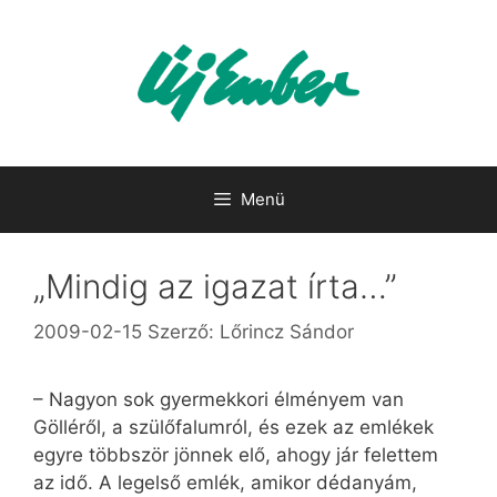
Kilépés
a
tartalomba
Menü
„Mindig az igazat írta…”
2009-02-15
Szerző:
Lőrincz Sándor
– Nagyon sok gyermekkori élményem van
Gölléről, a szülőfalumról, és ezek az emlékek
egyre többször jönnek elő, ahogy jár felettem
az idő. A legelső emlék, amikor dédanyám,