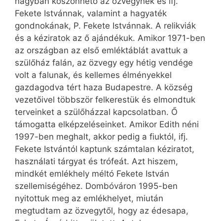
nagyban köszönhető az özvegynek és ifj.
Fekete Istvánnak, valamint a hagyaték
gondnokának, P. Fekete Istvánnak. A relikviák
és a kéziratok az ő ajándékuk. Amikor 1971-ben
az országban az első emléktáblát avattuk a
szülőház falán, az özvegy egy hétig vendége
volt a falunak, és kellemes élményekkel
gazdagodva tért haza Budapestre. A község
vezetőivel többször felkerestük és elmondtuk
terveinket a szülőházzal kapcsolatban. Ő
támogatta elképzeléseinket. Amikor Edith néni
1997-ben meghalt, akkor pedig a fiuktól, ifj.
Fekete Istvántól kaptunk számtalan kéziratot,
használati tárgyat és trófeát. Azt hiszem,
mindkét emlékhely méltó Fekete István
szellemiségéhez. Dombóváron 1995-ben
nyitottuk meg az emlékhelyet, miután
megtudtam az özvegytől, hogy az édesapa,