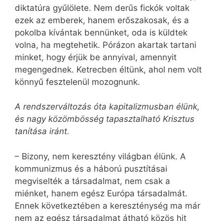
diktatúra gyűlölete. Nem derűs fickók voltak
ezek az emberek, hanem erőszakosak, és a
pokolba kívántak bennünket, oda is küldtek
volna, ha megtehetik. Pórázon akartak tartani
minket, hogy érjük be annyival, amennyit
megengednek. Ketrecben éltünk, ahol nem volt
könnyű fesztelenül mozognunk.
A rendszerváltozás óta kapitalizmusban élünk,
és nagy közömbösség tapasztalható Krisztus
tanítása iránt.
– Bizony, nem keresztény világban élünk. A
kommunizmus és a háború pusztításai
megviselték a társadalmat, nem csak a
miénket, hanem egész Európa társadalmát.
Ennek következtében a kereszténység ma már
nem az egész társadalmat átható közös hit