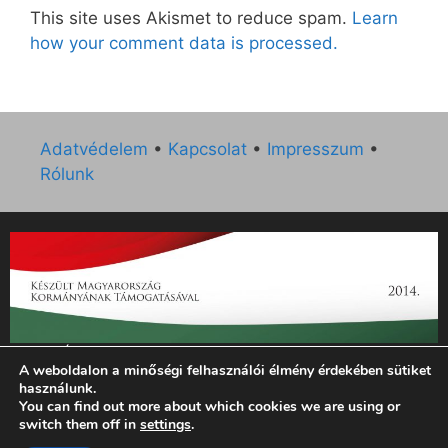
This site uses Akismet to reduce spam.
Learn
how your comment data is processed.
Adatvédelem
•
Kapcsolat
•
Impresszum
•
Rólunk
„Az Új Ember katolikus hetilap 2014. évi működésének
A weboldalon a minőségi felhasználói élmény érdekében sütiket
támogatását az EGYH-KCP-14-P-0121 sz. támogatási
használunk.
szerződés keretében 3 000 000 Ft összegben támogatta az
You can find out more about which cookies we are using or
Emberi Erőforrások Minisztériuma.”
switch them off in
settings
.