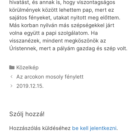
hivatást, és annak is, hogy viszontagságos
körülmények között lehettem pap, mert ez
sajátos fényeket, utakat nyitott meg előttem.
Más korban nyilván más szépségekkel járt
volna együtt a papi szolgálatom. Ha
visszanézek, mindent megköszönök az
Úristennek, mert a pályám gazdag és szép volt.
Kategória
Közelkép
Az arcokon mosoly fénylett
2019.12.15.
Szólj hozzá!
Hozzászólás küldéséhez
be kell jelentkezni
.