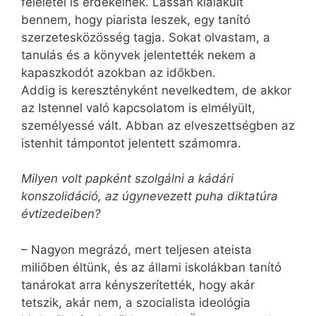
feleletei is érdekelnek. Lassan kialakult
bennem, hogy piarista leszek, egy tanító
szerzetesközösség tagja. Sokat olvastam, a
tanulás és a könyvek jelentették nekem a
kapaszkodót azokban az időkben.
Addig is keresztényként nevelkedtem, de akkor
az Istennel való kapcsolatom is elmélyült,
személyessé vált. Abban az elveszettségben az
istenhit támpontot jelentett számomra.
Milyen volt papként szolgálni a kádári
konszolidáció, az úgynevezett puha diktatúra
évtizedeiben?
– Nagyon megrázó, mert teljesen ateista
miliőben éltünk, és az állami iskolákban tanító
tanárokat arra kényszerítették, hogy akár
tetszik, akár nem, a szocialista ideológia