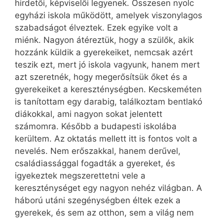
hirdetői, képviselői legyenek. Összesen nyolc
egyházi iskola működött, amelyek viszonylagos
szabadságot élveztek. Ezek egyike volt a
miénk. Nagyon átéreztük, hogy a szülők, akik
hozzánk küldik a gyerekeiket, nemcsak azért
teszik ezt, mert jó iskola vagyunk, hanem mert
azt szeretnék, hogy megerősítsük őket és a
gyerekeiket a kereszténységben. Kecskeméten
is tanítottam egy darabig, találkoztam bentlakó
diákokkal, ami nagyon sokat jelentett
számomra. Később a budapesti iskolába
kerültem. Az oktatás mellett itt is fontos volt a
nevelés. Nem erőszakkal, hanem derűvel,
családiassággal fogadták a gyereket, és
igyekeztek megszerettetni vele a
kereszténységet egy nagyon nehéz világban. A
háború utáni szegénységben éltek ezek a
gyerekek, és sem az otthon, sem a világ nem