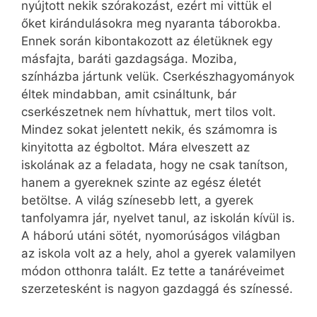
nyújtott nekik szórakozást, ezért mi vittük el
őket kirándulásokra meg nyaranta táborokba.
Ennek során kibontakozott az életüknek egy
másfajta, baráti gazdagsága. Moziba,
színházba jártunk velük. Cserkészhagyományok
éltek mind­abban, amit csináltunk, bár
cserkészetnek nem hívhattuk, mert tilos volt.
Mind­ez sokat jelentett nekik, és számomra is
kinyitotta az égboltot. Mára elveszett az
iskolának az a fel­adata, hogy ne csak tanítson,
hanem a gyereknek szinte az egész életét
betöltse. A világ színesebb lett, a gyerek
tanfolyamra jár, nyelvet tanul, az iskolán kívül is.
A háború utáni sötét, nyomorúságos világban
az iskola volt az a hely, ahol a gyerek valamilyen
módon otthonra talált. Ez tette a tanáréveimet
szerzetesként is nagyon gazdaggá és színessé.