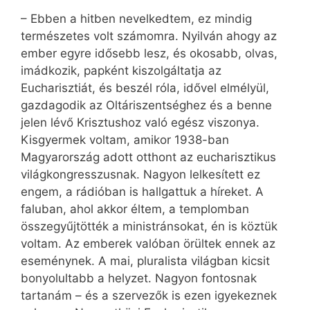
– Ebben a hitben nevelkedtem, ez mindig
természetes volt számomra. Nyilván ahogy az
ember egyre idősebb lesz, és okosabb, olvas,
imádkozik, papként kiszolgáltatja az
Eucharisztiát, és beszél róla, idővel elmélyül,
gazdagodik az Oltáriszentséghez és a benne
jelen lévő Krisztushoz való egész viszonya.
Kisgyermek voltam, amikor 1938-ban
Magyarország adott otthont az eucharisztikus
világkongresszusnak. Nagyon lelkesített ez
engem, a rádióban is hallgattuk a híreket. A
faluban, ahol akkor éltem, a templomban
összegyűjtötték a ministránsokat, én is köztük
voltam. Az emberek valóban örültek ennek az
eseménynek. A mai, pluralista világban kicsit
bonyolultabb a helyzet. Nagyon fontosnak
tartanám – és a szervezők is ezen igyekeznek