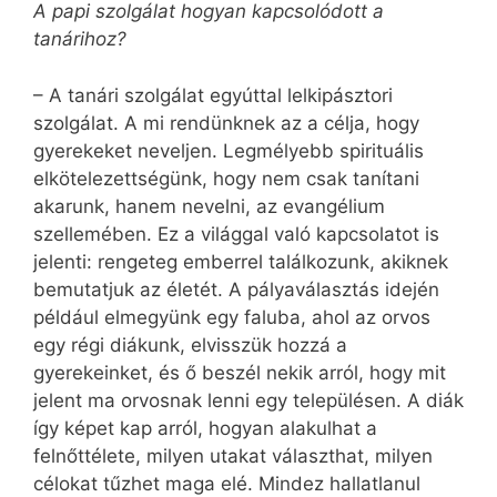
A papi szolgálat hogyan kapcsolódott a
tanárihoz?
– A tanári szolgálat egyúttal lelkipásztori
szolgálat. A mi rendünknek az a célja, hogy
gyerekeket neveljen. Legmélyebb spirituális
elkötelezettségünk, hogy nem csak tanítani
akarunk, hanem nevelni, az evangélium
szellemében. Ez a világgal való kapcsolatot is
jelenti: rengeteg emberrel találkozunk, akiknek
bemutatjuk az életét. A pályaválasztás idején
például elmegyünk egy faluba, ahol az orvos
egy régi diákunk, elvisszük hozzá a
gyerekeinket, és ő beszél nekik arról, hogy mit
jelent ma orvosnak lenni egy településen. A diák
így képet kap arról, hogyan alakulhat a
felnőttélete, milyen utakat választhat, milyen
célokat tűzhet maga elé. Mindez hallatlanul