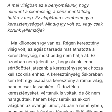
A mai világban az a benyomásunk, hogy
mindent a sikeresség, a pénzorientáltság
határoz meg. Ez alapjában szembemegy a
kereszténységgel. Mindig így volt ez, vagy csak
korunk jellemzője?
– Ma különösen így van ez. Régen keresztény
világ volt, az egész társadalmat áthatotta a
kereszténység, most pedig nem hatja át. Ez
azonban nem jelenti azt, hogy okunk lenne
sértődöttet játszani; a kereszténységnek hozzá
kell szoknia ehhez. A kereszténység őskorában
sem lett egy csapásra keresztény a római világ,
hanem csak lassanként. Üldözték a
keresztényeket, vértanúk is voltak, de ők nem
haragudtak, hanem képviselték az akkori
világban az evangéliumot, abban a reményben,
hogy majd csak észhez térnek az üldözőik vagy