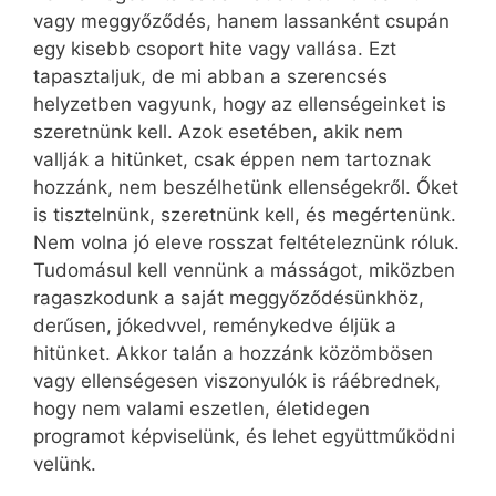
vagy meggyőződés, hanem lassanként csupán
egy kisebb csoport hite vagy vallása. Ezt
tapasztaljuk, de mi abban a szerencsés
helyzetben vagyunk, hogy az ellenségeinket is
szeretnünk kell. Azok esetében, akik nem
vallják a hitünket, csak éppen nem tartoznak
hozzánk, nem beszélhetünk ellenségekről. Őket
is tisztelnünk, szeretnünk kell, és megértenünk.
Nem volna jó eleve rosszat feltételeznünk róluk.
Tudomásul kell vennünk a másságot, miközben
ragaszkodunk a saját meggyőződésünkhöz,
derűsen, jókedvvel, reménykedve éljük a
hitünket. Akkor talán a hozzánk közömbösen
vagy ellenségesen viszonyulók is ráébrednek,
hogy nem valami eszetlen, életidegen
programot képviselünk, és lehet együttműködni
velünk.