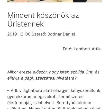
Mindent köszönök az
Úristennek
2019-12-08
Szerző:
Bodnár Dániel
Fotó: Lambert Attila
Mikor érezte először, hogy Isten szólítja Önt, és
elhívja a papi, szerzetesi hivatásra?
– A II. világháború alatt elhagyni kényszerültünk
gyerekkorom megszokott, természetes
életformáját, színhelyeit. Berettyóújfaluban
születtem, Nagyváradon töltöttünk néhány évet.