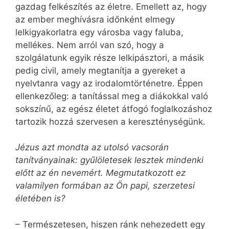
gazdag felkészítés az életre. Emellett az, hogy
az ember meghívásra időnként elmegy
lelkigyakorlatra egy városba vagy faluba,
mellékes. Nem arról van szó, hogy a
szolgálatunk egyik része lelkipásztori, a másik
pedig civil, amely megtanítja a gyereket a
nyelvtanra vagy az irodalomtörténetre. Éppen
ellenkezőleg: a tanítással meg a diákokkal való
sokszínű, az egész életet átfogó foglalkozáshoz
tartozik hozzá szervesen a kereszténységünk.
Jézus azt mondta az utolsó vacsorán
tanítványainak: gyűlöletesek lesztek mindenki
előtt az én nevemért. Megmutatkozott ez
valamilyen formában az Ön papi, szerzetesi
életében is?
– Természetesen, hiszen ránk nehezedett egy