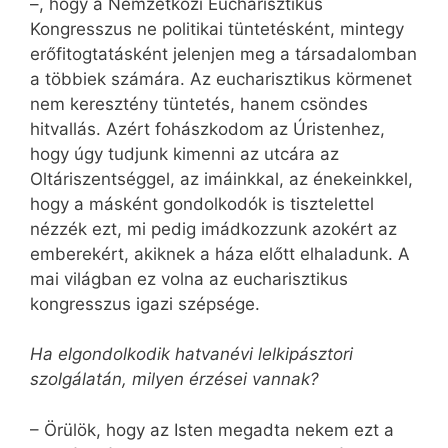
–, hogy a Nemzetközi Eucharisztikus
Kongresszus ne politikai tüntetésként, mint­egy
erőfitogtatásként jelenjen meg a társadalomban
a többiek számára. Az eucharisztikus körmenet
nem keresztény tüntetés, hanem csöndes
hitvallás. Azért fohászkodom az Úristenhez,
hogy úgy tudjunk kimenni az utcára az
Oltáriszentséggel, az imáinkkal, az énekeinkkel,
hogy a másként gondolkodók is tisztelettel
nézzék ezt, mi pedig imádkozzunk azokért az
emberekért, akiknek a háza előtt elhaladunk. A
mai világban ez volna az eucharisztikus
kongresszus igazi szépsége.
Ha elgondolkodik hatvanévi lelkipásztori
szolgálatán, milyen érzései vannak?
– Örülök, hogy az Isten megadta nekem ezt a