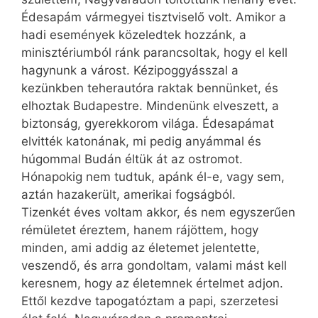
Édesapám vármegyei tisztviselő volt. Amikor a
hadi események közeledtek hozzánk, a
minisztériumból ránk parancsoltak, hogy el kell
hagynunk a várost. Kézipoggyásszal a
kezünkben teherautóra raktak bennünket, és
elhoztak Budapestre. Mindenünk elveszett, a
biztonság, gyerekkorom világa. Édesapámat
elvitték katonának, mi pedig anyámmal és
húgommal Budán éltük át az ostromot.
Hónapokig nem tudtuk, apánk él-e, vagy sem,
aztán hazakerült, amerikai fogságból.
Tizenkét éves voltam akkor, és nem egyszerűen
rémületet éreztem, hanem rájöttem, hogy
minden, ami addig az életemet jelentette,
veszendő, és arra gondoltam, valami mást kell
keresnem, hogy az életemnek értelmet adjon.
Ettől kezdve tapogatóztam a papi, szerzetesi