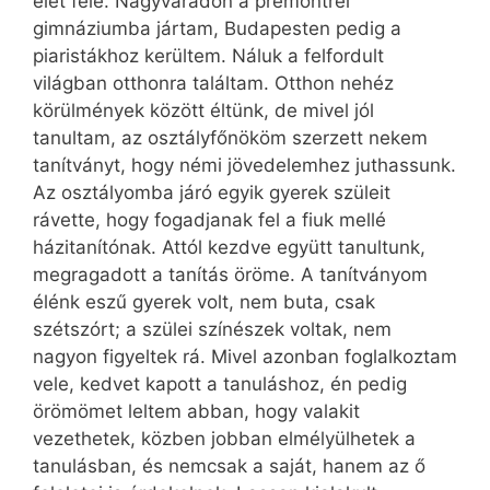
élet felé. Nagyváradon a premontrei
gimnáziumba jártam, Budapesten pedig a
piaristákhoz kerültem. Náluk a felfordult
világban otthonra találtam. Otthon nehéz
körülmények között éltünk, de mivel jól
tanultam, az osztályfőnököm szerzett nekem
tanítványt, hogy némi jövedelemhez juthassunk.
Az osztályomba járó egyik gyerek szüleit
rávette, hogy fogadjanak fel a fiuk mellé
házitanítónak. Attól kezdve együtt tanultunk,
megragadott a tanítás öröme. A tanítványom
élénk eszű gyerek volt, nem buta, csak
szétszórt; a szülei színészek voltak, nem
nagyon figyeltek rá. Mivel azonban foglalkoztam
vele, kedvet kapott a tanuláshoz, én pedig
örömömet leltem abban, hogy valakit
vezethetek, közben jobban elmélyülhetek a
tanulásban, és nemcsak a saját, hanem az ő