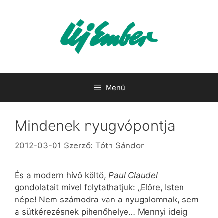
Kilépés
a
tartalomba
Menü
Mindenek nyugvópontja
2012-03-01
Szerző:
Tóth Sándor
És a modern hívő költő,
Paul Claudel
gondolatait mivel folytathatjuk: „Előre, Isten
népe! Nem számodra van a nyugalomnak, sem
a sütkérezésnek pihenőhelye… Mennyi ideig