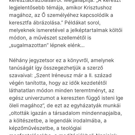
legjelentősebb témája, amikor Krisztushoz
magához, az Ő személyéhez kapcsolódik a
keresztfa ábrázolása.” Példákat sorol,
melyeknek ismeretével a jelképtartalmak költői
módon, a művészet szellemétől is
„sugalmazottan” lépnek elénk…
Néhány jegyzetsor ez a könyvről, amelynek
tanúságát így összegezhetjük a szerző
szavaival: „Szent Iréneusz már a II. század
végén tanította, hogy az idők kezdetétől
láthatatlan módon minden teremtményt, az
egész univerzumot a kereszten függő isteni Ige
öleli magához”, de ezt az egyházatyák munkái
„oltották igazán a társadalom mindennapjaiba,
a költészetbe, a legendák irodalmába, a
képzőművészetbe, a teológiai