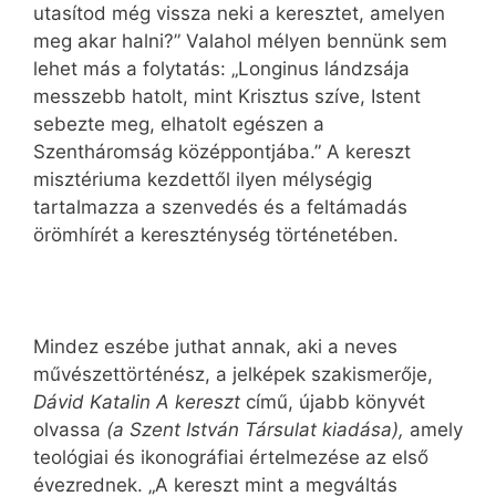
utasítod még vissza neki a keresztet, amelyen
meg akar halni?” Valahol mélyen bennünk sem
lehet más a folytatás: „Longinus lándzsája
messzebb hatolt, mint Krisztus szíve, Istent
sebezte meg, elhatolt egészen a
Szentháromság középpontjába.” A kereszt
misztériuma kezdettől ilyen mélységig
tartalmazza a szenvedés és a feltámadás
örömhírét a kereszténység történetében.
Mindez eszébe juthat annak, aki a neves
művészettörténész, a jelképek szakismerője,
Dávid Katalin A kereszt
című, újabb könyvét
olvassa
(a Szent István Társulat kiadása),
amely
teológiai és ikonográfiai értelmezése az első
évezrednek. „A kereszt mint a megváltás