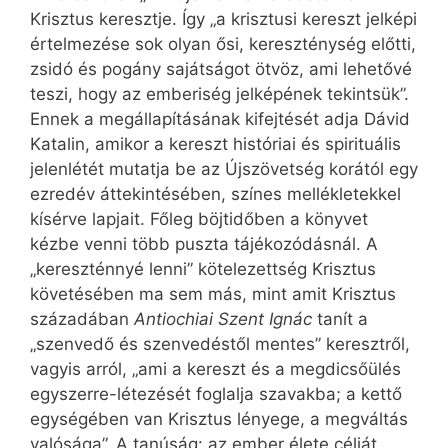
Krisztus keresztje. Így „a krisztusi kereszt jelképi
értelmezése sok olyan ősi, kereszténység előtti,
zsidó és pogány sajátságot ötvöz, ami lehetővé
teszi, hogy az emberiség jelképének tekintsük”.
Ennek a megállapításának kifejtését adja Dávid
Katalin, amikor a kereszt históriai és spirituális
jelenlétét mutatja be az Újszövetség korától egy
ezredév áttekintésében, színes mellékletekkel
kísérve lapjait. Főleg böjtidőben a könyvet
kézbe venni több puszta tájékozódásnál. A
„kereszténnyé lenni” kötelezettség Krisztus
követésében ma sem más, mint amit Krisztus
századában
Antiochiai Szent Ignác
tanít a
„szenvedő és szenvedéstől mentes” keresztről,
vagyis arról, „ami a kereszt és a megdicsőülés
egyszerre-létezését foglalja szavakba; a kettő
egységében van Krisztus lényege, a megváltás
valósága”. A tanúság: az ember élete célját