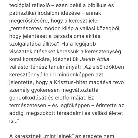
teológiai reflexió – ezen belül a biblikus és
patrisztikai irodalom idézése – annak
megerősítésére, hogy a kereszt jele
„természetes módon kilép a vallási közegből,
hogy jelentését a társadalomalakítás
szolgálatába állítsa”. Ha a legújabb
visszatekintéseket keressük a kereszténység
korai korszakára, idézhetjük
Jakab Attila
vallástörténész tanulmányát: „Az első időkben
kereszténnyé lenni mindenképpen azt
jelentette, hogy a Krisztus-hitet magáévá tevő
személy gyökeresen megváltoztatta
gondolkodását és életformáját. Ez
természetesen – és legfőképpen – érintette az
addigi megszokott társadalmi és vallási életet
is…”
A keresztnek „mint jelnek” az eredete nem