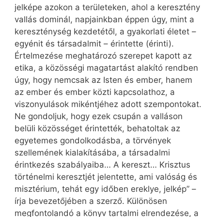
jelképe azokon a területeken, ahol a keresztény
vallás dominál, napjainkban éppen úgy, mint a
kereszténység kezdetétől, a gyakorlati életet –
egyénit és társadalmit – érintette (érinti).
Értelmezése meghatározó szerepet kapott az
etika, a közösségi magatartást alakító rendben
úgy, hogy nemcsak az Isten és ember, hanem
az ember és ember közti kapcsolathoz, a
viszonyulások mikéntjéhez adott szempontokat.
Ne gondoljuk, hogy ezek csupán a valláson
belüli közösséget érintették, behatoltak az
egyetemes gondolkodásba, a törvények
szellemének kialakításába, a társadalmi
érintkezés szabályaiba… A kereszt… Krisztus
történelmi keresztjét jelentette, ami valóság és
misztérium, tehát egy időben ereklye, jelkép” –
írja bevezetőjében a szerző. Különösen
megfontolandó a könyv tartalmi elrendezése, a