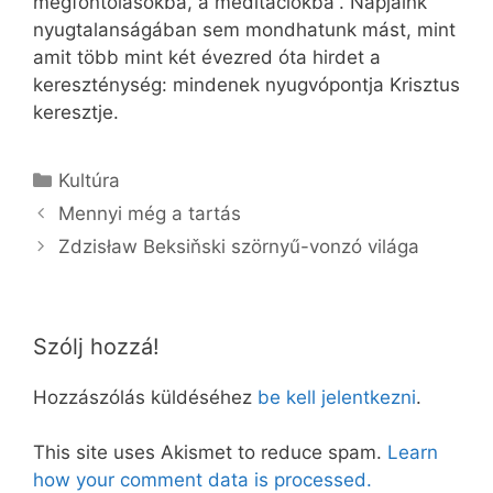
megfontolásokba, a meditációkba”. Napjaink
nyugtalanságában sem mondhatunk mást, mint
amit több mint két évezred óta hirdet a
kereszténység: mindenek nyugvópontja Krisztus
keresztje.
Kategória
Kultúra
Mennyi még a tartás
Zdzisław Beksiňski szörnyű-vonzó világa
Szólj hozzá!
Hozzászólás küldéséhez
be kell jelentkezni
.
This site uses Akismet to reduce spam.
Learn
how your comment data is processed.