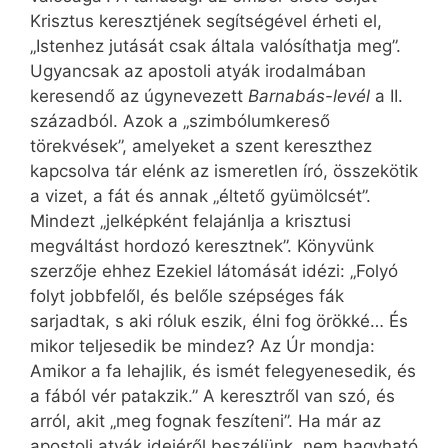
Krisztus keresztjének segítségével érheti el,
„Istenhez jutását csak általa valósíthatja meg”.
Ugyancsak az apostoli atyák irodalmában
keresendő az úgynevezett
Barnabás-levél
a II.
századból. Azok a „szimbólumkereső
törekvések”, amelyeket a szent kereszthez
kapcsolva tár elénk az ismeretlen író, összekötik
a vizet, a fát és annak „éltető gyümölcsét”.
Mindezt „jelképként felajánlja a krisztusi
megváltást hordozó keresztnek”. Könyvünk
szerzője ehhez Ezekiel látomását idézi: „Folyó
folyt jobbfelől, és belőle szépséges fák
sarjadtak, s aki róluk eszik, élni fog örökké… És
mikor teljesedik be mindez? Az Úr mondja:
Amikor a fa lehajlik, és ismét felegyenesedik, és
a fából vér patakzik.” A keresztről van szó, és
arról, akit „meg fognak feszíteni”. Ha már az
apostoli atyák idejéről beszélünk, nem hagyható