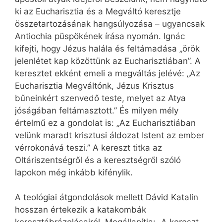
ki az Eucharisztia és a Megváltó keresztje
összetartozásának hangsúlyozása – ugyancsak
Antiochia püspökének írása nyomán. Ignác
kifejti, hogy Jézus halála és feltámadása „örök
jelenlétet kap közöttünk az Eucharisztiában”. A
keresztet ekként emeli a megváltás jelévé: „Az
Eucharisztia Megváltónk, Jézus Krisztus
bűneinkért szenvedő teste, melyet az Atya
jóságában feltámasztott.” És milyen mély
értelmű ez a gondolat is: „Az Eucharisztiában
velünk maradt krisztusi áldozat Istent az ember
vérrokonává teszi.” A kereszt titka az
Oltáriszentségről és a keresztségről szóló
lapokon még inkább kifénylik.
A teológiai átgondolások mellett Dávid Katalin
hosszan értekezik a katakombák
keresztábrázolásairól. Megállapítja: „A kereszt