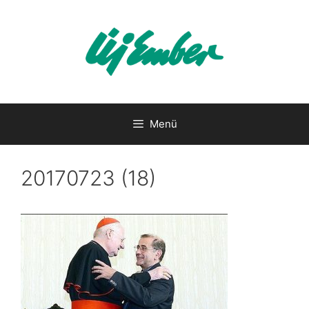
Kilépés
a
tartalomba
Menü
20170723 (18)