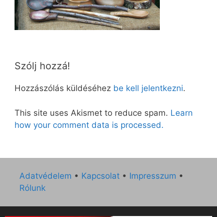
Szólj hozzá!
Hozzászólás küldéséhez
be kell jelentkezni
.
This site uses Akismet to reduce spam.
Learn
how your comment data is processed.
Adatvédelem
•
Kapcsolat
•
Impresszum
•
Rólunk