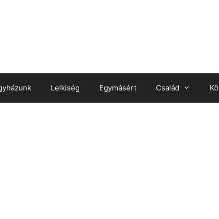
gyházunk
Lelkiség
Egymásért
Család
Kö