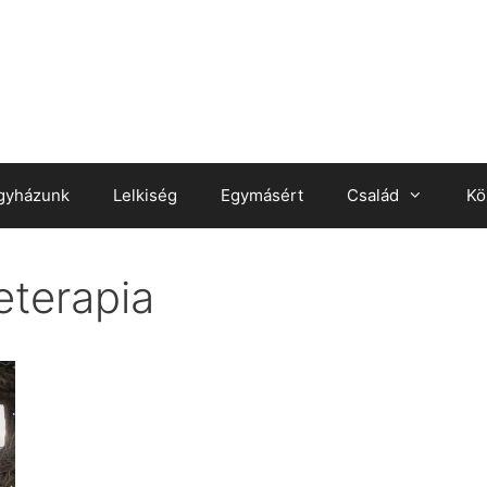
gyházunk
Lelkiség
Egymásért
Család
Kö
terapia